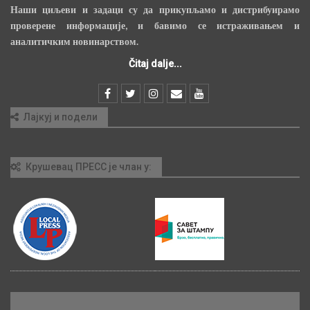
Наши циљеви и задаци су да прикупљамо и дистрибуирамо
проверене информације, и бавимо се истраживањем и
аналитичким новинарством.
Čitaj dalje...
Лајкуј и подели
Крушевац ПРЕСС је члан у: