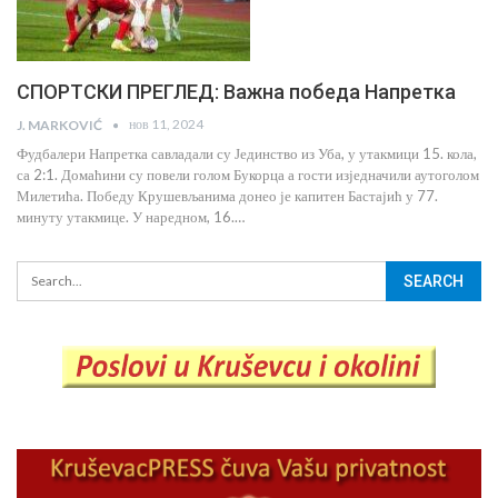
СПОРТСКИ ПРЕГЛЕД: Важна победа Напретка
нов 11, 2024
J. MARKOVIĆ
Фудбалери Напретка савладали су Јединство из Уба, у утакмици 15. кола,
са 2:1. Домаћини су повели голом Букорца а гости изједначили аутоголом
Милетића. Победу Крушевљанима донео је капитен Бастајић у 77.
минуту утакмице. У наредном, 16.…