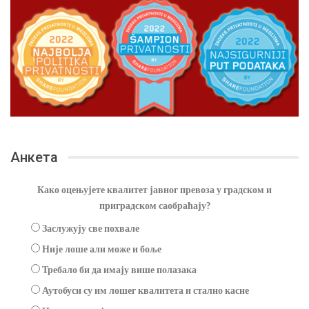
Анкета
Како оцењујете квалитет јавног превоза у градском и
приградском саобраћају?
Заслужују све похвале
Није лоше али може и боље
Требало би да имају више полазака
Аутобуси су им лошег квалитета и стално касне