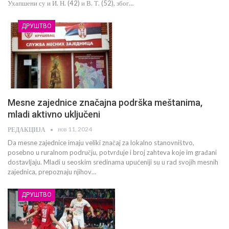
Ухапшени су и И. Н. (42) и В. Т. (52), због…
ДРУШТВО
Mesne zajednice značajna podrška meštanima,
mladi aktivno uključeni
нов 11, 2024
РЕДАКЦИЈА
Da mesne zajednice imaju veliki značaj za lokalno stanovništvo,
posebno u ruralnom području, potvrđuje i broj zahteva koje im građani
dostavljaju. Mladi u seoskim sredinama upućeniji su u rad svojih mesnih
zajednica, prepoznaju njihov…
ДРУШТВО