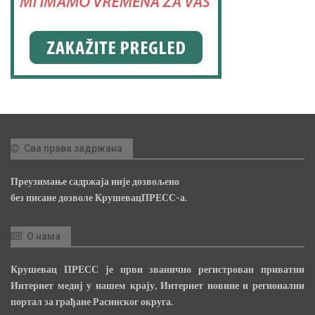
Сва права задржана
Преузимање садржаја није дозвољено
без писане дозволе КрушевацПРЕСС-а.
О нама
Крушевац ПРЕСС је први званично регистрован приватни
Интернет медиј у нашем крају, Интернет новине и регионални
портал за грађане Расинског округа.