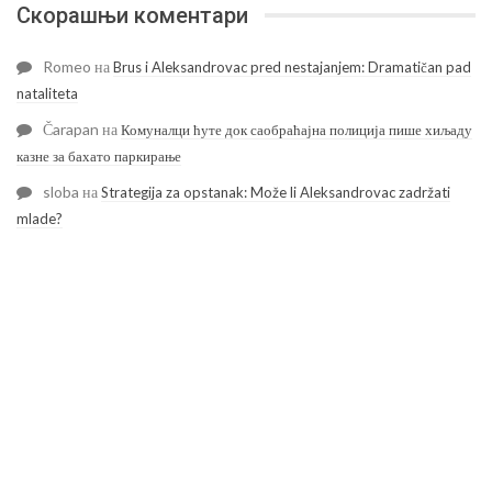
Скорашњи коментари
Romeo
на
Brus i Aleksandrovac pred nestajanjem: Dramatičan pad
nataliteta
Čarapan
на
Комуналци ћуте док саобраћајна полиција пише хиљаду
казне за бахато паркирање
sloba
на
Strategija za opstanak: Može li Aleksandrovac zadržati
mlade?