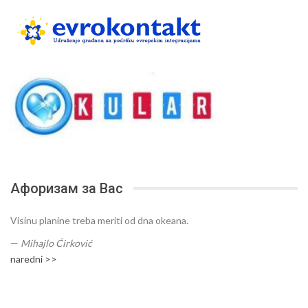
Афоризам за Вас
Visinu planine treba meriti od dna okeana.
—
Mihajlo Ćirković
naredni >>