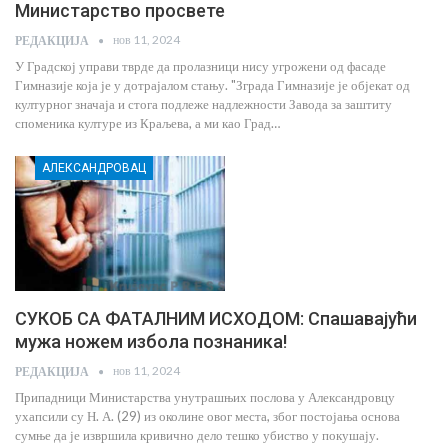
Министарство просвете
нов 11, 2024
РЕДАКЦИЈА
У Градској управи тврде да пролазници нису угрожени од фасаде
Гимназије која је у дотрајалом стању. "Зграда Гимназије је објекат од
културног значаја и стога подлеже надлежности Завода за заштиту
споменика културе из Краљева, а ми као Град…
АЛЕКСАНДРОВАЦ
СУКОБ СА ФАТАЛНИМ ИСХОДОМ: Спашавајући
мужа ножем избола познаника!
нов 11, 2024
РЕДАКЦИЈА
Припадници Министарства унутрашњих послова у Александровцу
ухапсили су Н. А. (29) из околине овог места, због постојања основа
сумње да је извршила кривично дело тешко убиство у покушају.