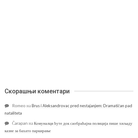
Скорашњи коментари
Romeo
на
Brus i Aleksandrovac pred nestajanjem: Dramatičan pad
nataliteta
Čarapan
на
Комуналци ћуте док саобраћајна полиција пише хиљаду
казне за бахато паркирање