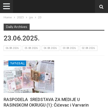
Home
2025
јун
23
Daily Archives
23.06.2025.
06.08.2026.
05.08.2026.
04.08.2026.
03.08.2026.
02.08.2026.
ЋИЋЕВАЦ
RASPODELA SREDSTAVA ZA MEDIJE U
RASINSKOM OKRUGU (1): Ćićevac i Varvarin