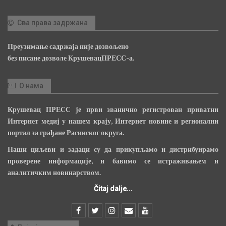
Сва права задржана
Преузимање садржаја није дозвољено
без писане дозволе КрушевацПРЕСС-а.
О нама
Крушевац ПРЕСС је први званично регистрован приватни
Интернет медиј у нашем крају, Интернет новине и регионални
портал за грађане Расинског округа.
Наши циљеви и задаци су да прикупљамо и дистрибуирамо
проверене информације, и бавимо се истраживањем и
аналитичким новинарством.
Čitaj dalje...