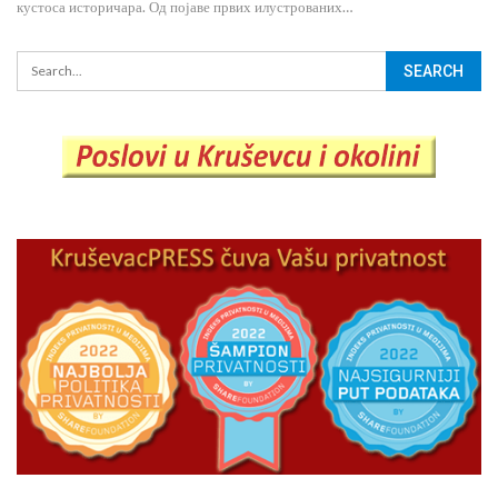
кустоса историчара. Од појаве првих илустрованих…