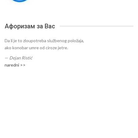
Афоризам за Вас
Da li je to zloupotreba službenog položaja,
ako konobar umre od ciroze jetre.
—
Dejan Ristić
naredni >>