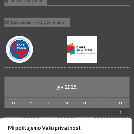
Лајкуј и подели
Крушевац ПРЕСС је члан у:
јун 2025.
П
У
С
Ч
П
С
Н
1
2
3
4
5
6
7
8
Mi poštujemo Vašu privatnost
9
10
11
12
13
14
15