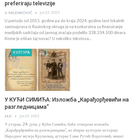
preferiraju televizije
јун 23, 2025
S. MILENKOVIĆ
U periodu od 2015. godine pa do kraja 2024. godine šest lokalnih
samouprava iz Rasinskog okruga je na konkursima za finansiranje
medijskih sadržaja od javnog značaja podelilo 338.334.500 dinara.
Kome je otišao taj novac? U nekoliko tekstova…
КУЛТУРА
У КУЋИ СИМИЋА: Изложба „Карађорђевићи на
разгледницама“
јун 23, 2025
M.P.
У уторак, 24. јуна, у Кући Симића, биће отворена изложба
„Карађорђевићи на разгледницама“, из збирке културне историје
Народног музеја Крушевац, ауторке Сање Рутић Воротовић, вишег