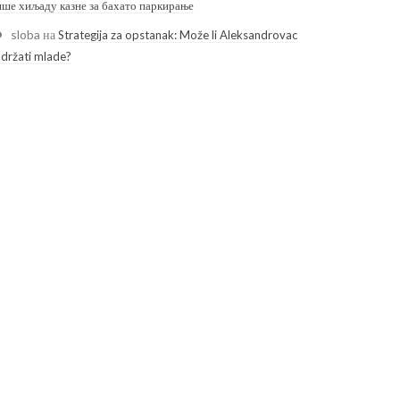
ише хиљаду казне за бахато паркирање
sloba
на
Strategija za opstanak: Može li Aleksandrovac
adržati mlade?