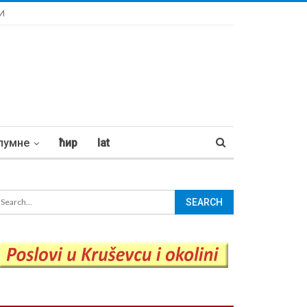
И
лумне
ћир
lat