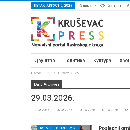
ПЕТАК, АВГУСТ 7, 2026
О нама
Контакт
Друштво
Политика
Култура
Хро
Home
2026
март
29
Daily Archives
29.03.2026.
07.08.2026.
06.08.2026.
05.08.2026.
04.08.2026.
03.
Poslednji grn
ЈАЧАЊЕ ДОПИСНИЧКЕ МРЕЖЕ НЕЗАВИСНИХ МЕДИЈА У РАСИНСКОМ ОКРУГУ