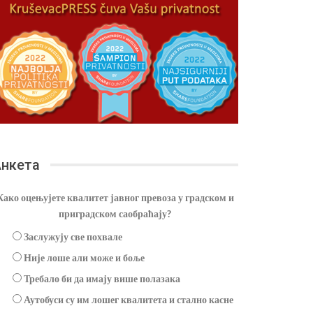
нкета
Како оцењујете квалитет јавног превоза у градском и
приградском саобраћају?
Заслужују све похвале
Није лоше али може и боље
Требало би да имају више полазака
Аутобуси су им лошег квалитета и стално касне