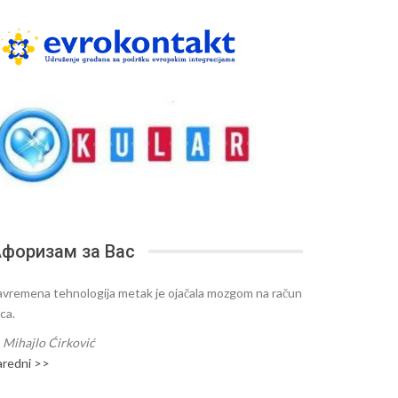
форизам за Вас
avremena tehnologija metak je ojačala mozgom na račun
ca.
—
Mihajlo Ćirković
aredni >>