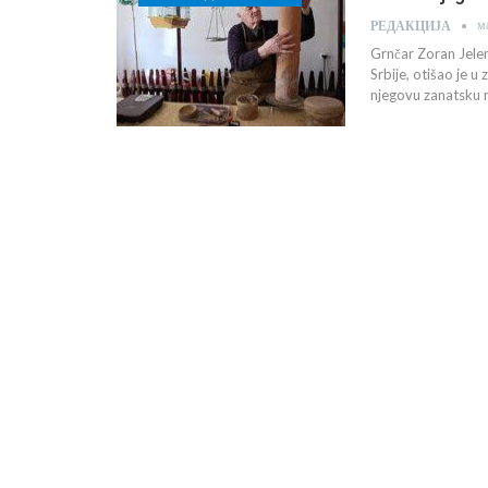
м
РЕДАКЦИЈА
Grnčar Zoran Jeleni
Srbije, otišao je 
njegovu zanatsku rad