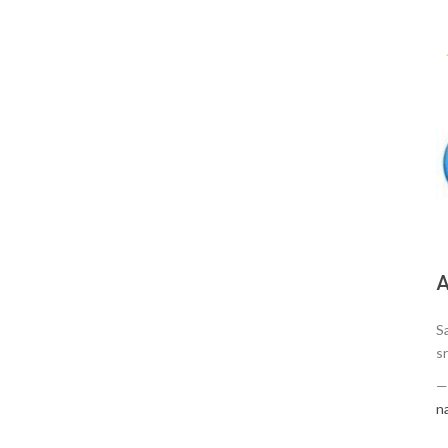
А
S
sr
n