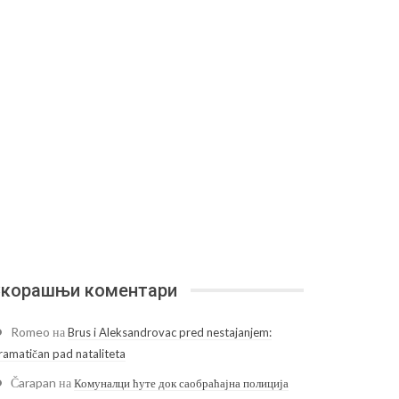
корашњи коментари
Romeo
на
Brus i Aleksandrovac pred nestajanjem:
ramatičan pad nataliteta
Čarapan
на
Комуналци ћуте док саобраћајна полиција