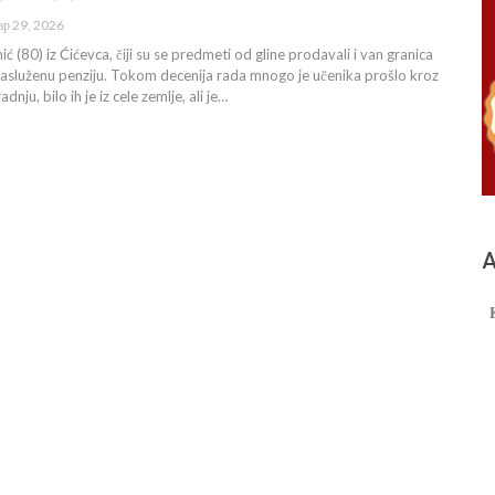
ар 29, 2026
ć (80) iz Ćićevca, čiji su se predmeti od gline prodavali i van granica
u zasluženu penziju. Tokom decenija rada mnogo je učenika prošlo kroz
nju, bilo ih je iz cele zemlje, ali je…
А