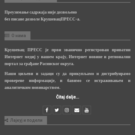
Преузимање садржаја није дозвољено
без писане дозволе КрушевацПРЕСС-а.
О нама
Крушевац ПРЕСС је први званично регистрован приватни
Интернет медиј у нашем крају, Интернет новине и регионални
портал за грађане Расинског округа.
Наши циљеви и задаци су да прикупљамо и дистрибуирамо
проверене информације, и бавимо се истраживањем и
аналитичким новинарством.
Čitaj dalje...
Лајкуј и подели