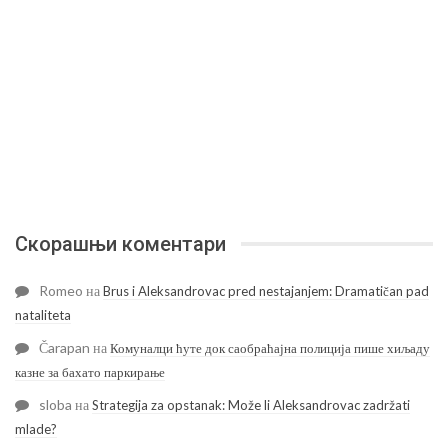
Скорашњи коментари
Romeo
на
Brus i Aleksandrovac pred nestajanjem: Dramatičan pad
nataliteta
Čarapan
на
Комуналци ћуте док саобраћајна полиција пише хиљаду
казне за бахато паркирање
sloba
на
Strategija za opstanak: Može li Aleksandrovac zadržati
mlade?