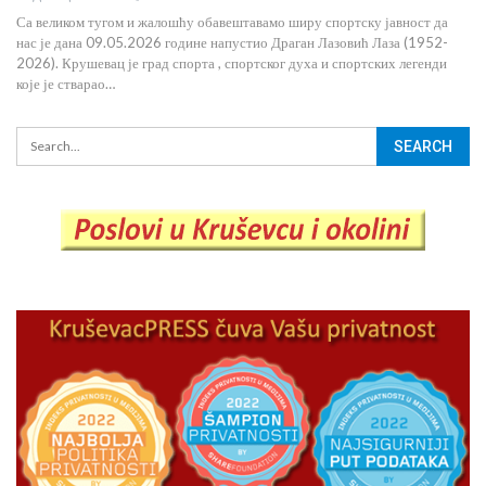
Са великом тугом и жалошћу обавештавамо ширу спортску јавност да
нас је дана 09.05.2026 године напустио Драган Лазовић Лаза (1952-
2026). Крушевац је град спорта , спортског духа и спортских легенди
које је стварао…