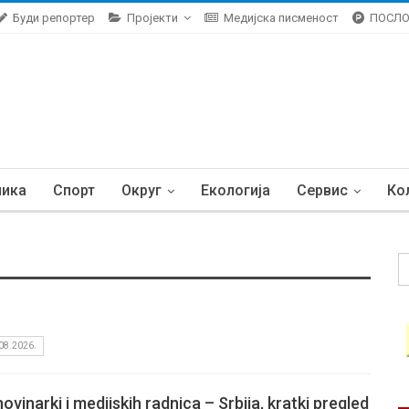
Буди репортер
Пројекти
Медијска писменост
ПОСЛ
ника
Спорт
Округ
Екологија
Сервис
Ко
08.2026.
vinarki i medijskih radnica – Srbija, kratki pregled