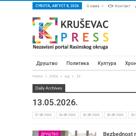
СУБОТА, АВГУСТ 8, 2026
О нама
Контакт
Друштво
Политика
Култура
Хро
Home
2026
мај
13
Daily Archives
13.05.2026.
07.08.2026.
06.08.2026.
05.08.2026.
04.08.2026.
03.
Bezbednost no
ДРУШТВО