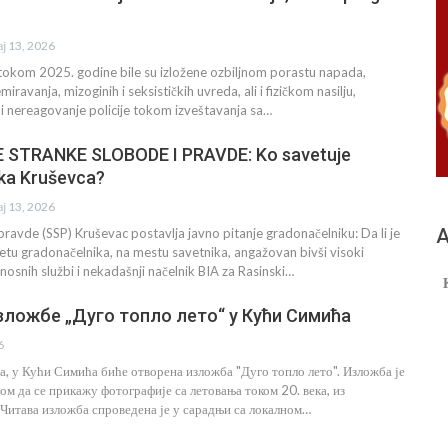
ај 13, 2026
 tokom 2025. godine bile su izložene ozbiljnom porastu napada,
miravanja, mizoginih i seksističkih uvreda, ali i fizičkom nasilju,
 i nereagovanje policije tokom izveštavanja sa…
STRANKE SLOBODE I PRAVDE: Ko savetuje
ka Kruševca?
ај 13, 2026
А
pravde (SSP) Kruševac postavlja javno pitanje gradonačelniku: Da li je
inetu gradonačelnika, na mestu savetnika, angažovan bivši visoki
osnih službi i nekadašnji načelnik BIA za Rasinski…
ложбе „Дуго топло лето“ у Кући Симића
6
ја, у Кући Симића биће отворена изложба "Дуго топло лето". Изложба је
ом да се прикажу фотографије са летовања током 20. века, из
 Читава изложба спроведена је у сарадњи са локалном…