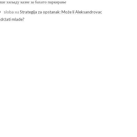
ише хиљаду казне за бахато паркирање
sloba
на
Strategija za opstanak: Može li Aleksandrovac
adržati mlade?