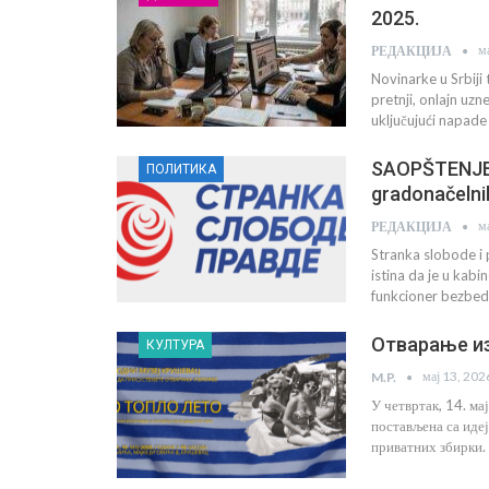
2025.
м
РЕДАКЦИЈА
Novinarke u Srbiji
pretnji, onlajn uzne
uključujući napade
SAOPŠTENJE 
ПОЛИТИКА
gradonačelni
м
РЕДАКЦИЈА
Stranka slobode i 
istina da je u kab
funkcioner bezbedn
Отварање из
КУЛТУРА
мај 13, 202
M.P.
У четвртак, 14. ма
постављена са идеј
приватних збирки.