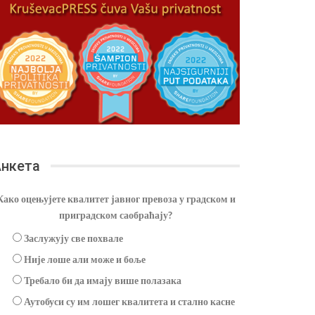
нкета
Како оцењујете квалитет јавног превоза у градском и
приградском саобраћају?
Заслужују све похвале
Није лоше али може и боље
Требало би да имају више полазака
Аутобуси су им лошег квалитета и стално касне