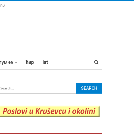
ОВИ
лумне
ћир
lat