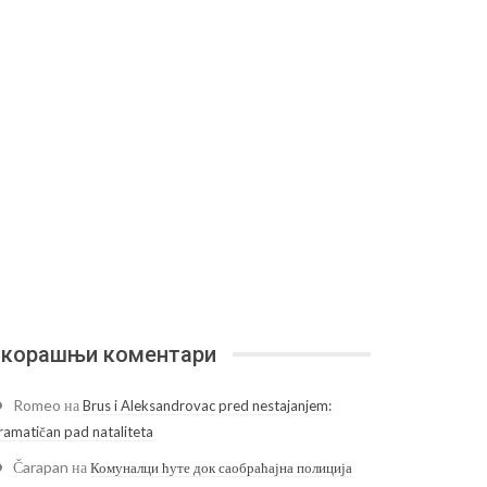
корашњи коментари
Romeo
на
Brus i Aleksandrovac pred nestajanjem:
ramatičan pad nataliteta
Čarapan
на
Комуналци ћуте док саобраћајна полиција