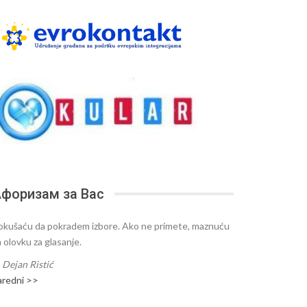
форизам за Вас
okušaću da pokradem izbore. Ako ne primete, maznuću
m olovku za glasanje.
—
Dejan Ristić
aredni >>