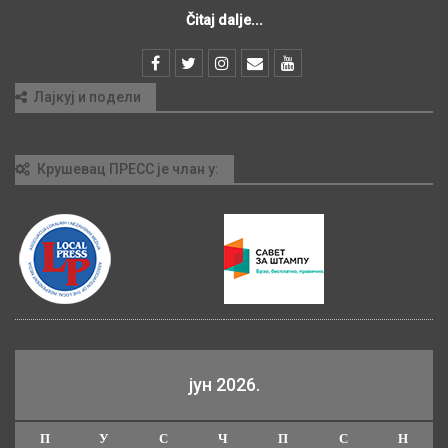
Čitaj dalje...
Лајкуј и подели
Крушевац ПРЕСС је члан у:
јун 2026.
П
У
С
Ч
П
С
Н