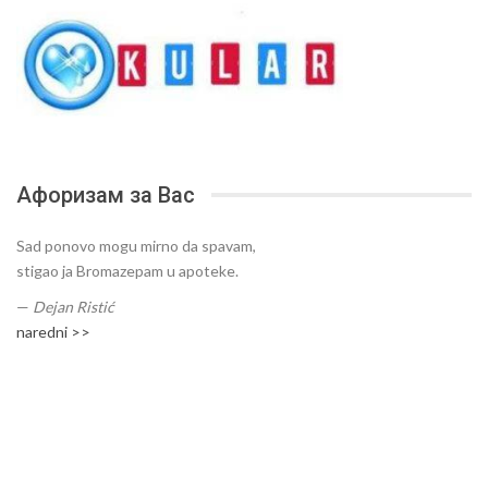
Афоризам за Вас
Sad ponovo mogu mirno da spavam,
stigao ja Bromazepam u apoteke.
—
Dejan Ristić
naredni >>