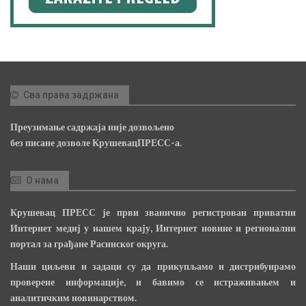
Сва права задржана
Преузимање садржаја није дозвољено
без писане дозволе КрушевацПРЕСС-а.
О нама
Крушевац ПРЕСС је први званично регистрован приватни
Интернет медиј у нашем крају, Интернет новине и регионални
портал за грађане Расинског округа.
Наши циљеви и задаци су да прикупљамо и дистрибуирамо
проверене информације, и бавимо се истраживањем и
аналитичким новинарством.