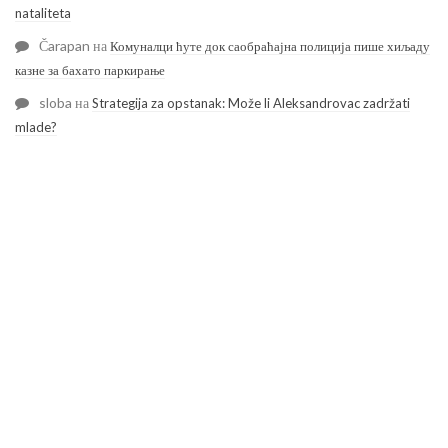
nataliteta
Čarapan
на
Комуналци ћуте док саобраћајна полиција пише хиљаду
казне за бахато паркирање
sloba
на
Strategija za opstanak: Može li Aleksandrovac zadržati
mlade?