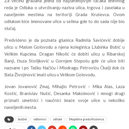
Za većinu građana jedna od najzanimljivijih tačaka dnevnog
reda je Odluka o utvrđivanju naziva ulica, trgova i zaselaka u
naseljenim mestima na teritoriji Grada Kruševca. Ovom
odlukom biće imenovane ulice u selima gde to do sada nije bio
slučaj.
Predviđeno je da poznata glumica Radmila Savićević dobije
ulicu u Malom Golovodu a njena koleginica LJubinka Bobić u
Velikim Kupcima. Dragan Nikolić će dobiti ulicu u Ribarskoj
Banji, Đuza Stoiljković u Gornjem Stepošu gde će ulice biti
nazvane i po Tašku Načiću i Miodragu Petroviću Čkalji dok će
Bata Živojinović imati ulicu u Velikom Golovodu.
Jovan Jovanović Zmaj, Mihajlo Petrović – Mika Alas, Laza
Kostić, Branislav Nušić, Desanka Maksimović i mnogi drugi
priznati umetnici i naučnici imaće svoje ulice u nekoliko
naseljenih mesta.
budžet
odbornici
odluke
Skupština grada Kruševca