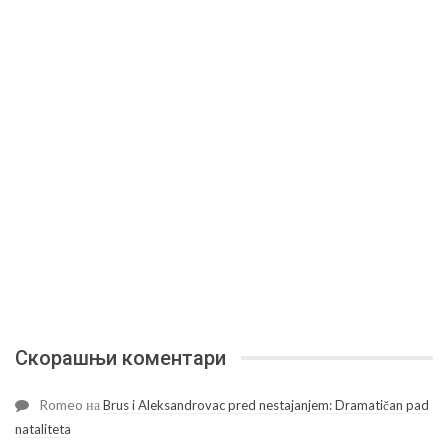
Скорашњи коментари
Romeo
на
Brus i Aleksandrovac pred nestajanjem: Dramatičan pad
nataliteta