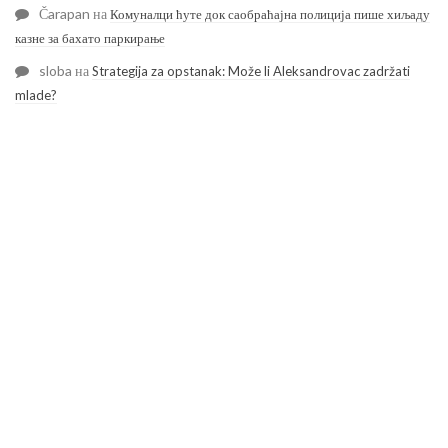
Čarapan
на
Комуналци ћуте док саобраћајна полиција пише хиљаду
казне за бахато паркирање
sloba
на
Strategija za opstanak: Može li Aleksandrovac zadržati
mlade?