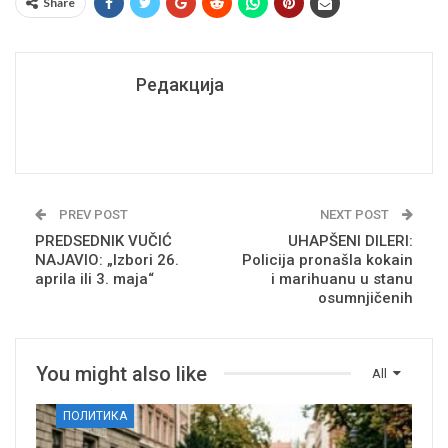
Share
Редакција
PREV POST
NEXT POST
PREDSEDNIK VUČIĆ
UHAPŠENI DILERI:
NAJAVIO: „Izbori 26.
Policija pronašla kokain
aprila ili 3. maja“
i marihuanu u stanu
osumnjičenih
You might also like
All
ПОЛИТИКА