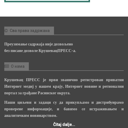
Сва права задржана
Преузимање садржаја није дозвољено
без писане дозволе КрушевацПРЕСС-а.
О нама
Крушевац ПРЕСС је први званично регистрован приватни
Интернет медиј у нашем крају, Интернет новине и регионални
портал за грађане Расинског округа.
Наши циљеви и задаци су да прикупљамо и дистрибуирамо
проверене информације, и бавимо се истраживањем и
аналитичким новинарством.
Čitaj dalje...