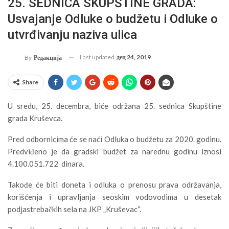
25. SEDNICA SKUPŠTINE GRADA:
Usvajanje Odluke o budžetu i Odluke o
utvrđivanju naziva ulica
Last updated
дец 24, 2019
By
Редакција
Share
U sredu, 25. decembra, biće održana 25. sednica Skupštine
grada Kruševca.
Pred odbornicima će se naći Odluka o budžetu za 2020. godinu.
Predviđeno je da gradski budžet za narednu godinu iznosi
4.100.051.722 dinara.
Takođe će biti doneta i odluka o prenosu prava održavanja,
korišćenja i upravljanja seoskim vodovodima u desetak
podjastrebačkih sela na JKP „Kruševac“.