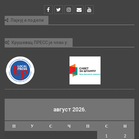
Лајкуј и подели
Крушевац ПРЕСС је члан у:
август 2026.
П
У
С
Ч
П
С
Н
1
2