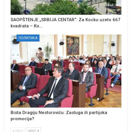
SAOPŠTENJE „SRBIJA CENTAR“: Za Kocku uzeto 667
kvadrata – Ko…
ПОЛИТИКА
Bista Dragiju Nestoroviću: Zasluga ili partijska
promocija?
PREV
NEXT