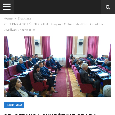
Home
Политика
25. SEDNICA SKUPŠTINE GRADA: Usvajanje Odluke o budžetu i Odluke o
utvrđivanju naziva ulica
ПОЛИТИКА