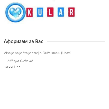
Афоризам за Вас
Vino je bolje što je starije. Duže smo u ljubavi.
—
Mihajlo Ćirković
naredni >>