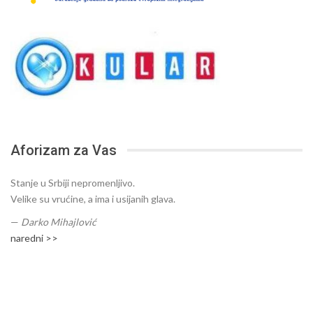
Aforizam za Vas
Stanje u Srbiji nepromenljivo.
Velike su vrućine, a ima i usijanih glava.
—
Darko Mihajlović
naredni >>