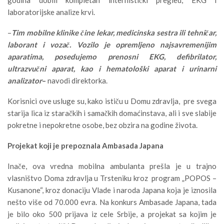
laboratorijske analize krvi.
–
Tim mobilne klinike čine lekar, medicinska sestra ili tehničar,
laborant i vozač. Vozilo je opremljeno najsavremenijim
aparatima, posedujemo prenosni EKG, defibrilator,
ultrazvučni aparat, kao i hematološki aparat i urinarni
analizator
–
navodi direktorka.
Korisnici ove usluge su, kako ističu u Domu zdravlja, pre svega
starija lica iz staračkih i samačkih domaćinstava, ali i sve slabije
pokretne i nepokretne osobe, bez obzira na godine života.
Projekat koji je prepoznala Ambasada Japana
Inače, ova vredna mobilna ambulanta prešla je u trajno
vlasništvo Doma zdravlja u Trsteniku kroz program „POPOS –
Kusanone“, kroz donaciju Vlade i naroda Japana koja je iznosila
nešto više od 70.000 evra. Na konkurs Ambasade Japana, tada
je bilo oko 500 prijava iz cele Srbije, a projekat sa kojim je