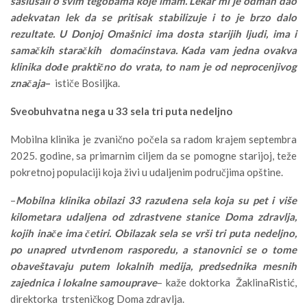
saslušali o svim tegobama koje imam. Lekar mi je odmah dao
adekvatan lek da se pritisak stabilizuje i to je brzo dalo
rezultate. U Donjoj Omašnici ima dosta starijih ljudi, ima i
samačkih staračkih domaćinstava. Kada vam jedna ovakva
klinika dođe praktično do vrata, to nam je od neprocenjivog
značaja
–
ističe Bosiljka.
Sveobuhvatna nega u 33 sela tri puta nedeljno
Mobilna klinika je zvanično počela sa radom krajem septembra
2025. godine, sa primarnim ciljem da se pomogne starijoj, teže
pokretnoj populaciji koja živi u udaljenim područjima opštine.
–
Mobilna klinika obilazi 33 razuđena sela koja su pet i više
kilometara udaljena od zdrastvene stanice Doma zdravlja,
kojih inače ima četiri. Obilazak sela se vrši tri puta nedeljno,
po unapred utvrđenom rasporedu, a stanovnici se o tome
obaveštavaju putem lokalnih medija, predsednika mesnih
zajednica i lokalne samouprave
– kaže doktorka ŽaklinaRistić,
direktorka trsteničkog Doma zdravlja.