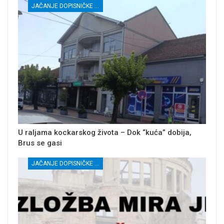
JAČANJE DOPISNIČKE MREŽE NEZAVISNIH MEDIJA U RASINSKOM OKRUGU
U raljama kockarskog života – Dok “kuća” dobija,
Brus se gasi
JAČANJE DOPISNIČKE MREŽE NEZAVISNIH MEDIJA U RASINSKOM OKRUGU