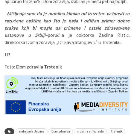
aplicirao trstenički Dom zdravlja, izabran je među pet najboljih.
–
Mišljenja smo da je mobilna klinika od izuzetne važnosti za
razuđene opštine kao što je naša i odličan primer dobre
prakse koji bi mogle da primene i ostale zdravstvene
ustanove u Srbiji
–
poručila je doktorka Žaklina Ristić,
direktorka Doma zdravlja „Dr Sava Stanojević“ u Trsteniku.
J.P.
Foto:
Dom zdravlja Trstenik
ambasada Japana
Dom zdravlja
mobilna ambulanta
Trstenik