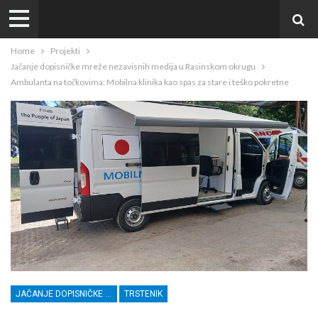
Home
Projekti
Jačanje dopisničke mreže nezavisnih medija u Rasinskom okrugu
Ambulanta na točkovima: Mobilna klinika kao spas za stare i teško pokretne
JAČANJE DOPISNIČKE MREŽE NEZAVISNIH MEDIJA U RASINSKOM OKRUGU
TRSTENIK