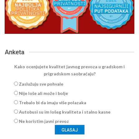
Anketa
Kako ocenjujete kvalitet javnog prevoza u gradskom i
prigradskom saobraćaju?
Zaslužuju sve pohvale
Nije loše ali može i bolje
Trebalo bi da imaju više polazaka
Autobusi su im lošeg kvaliteta i stalno kasne
Ne koristim javni prevoz