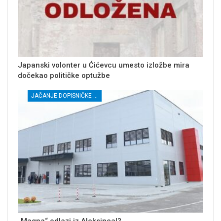
Japanski volonter u Ćićevcu umesto izložbe mira
dočekao političke optužbe
JAČANJE DOPISNIČKE MREŽE NEZAVISNIH MEDIJA U RASINSKOM OKRUGU
„Magna“ odlazi iz Aleksinca!?