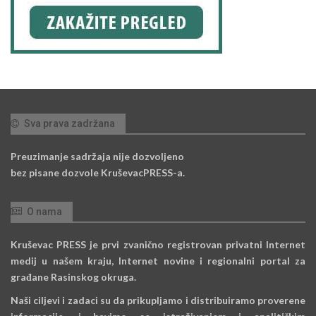
Sva prava zadržana
Preuzimanje sadržaja nije dozvoljeno
bez pisane dozvole KruševacPRESS-a.
O nama
Kruševac PRESS je prvi zvanično registrovan privatni Internet
medij u našem kraju, Internet novine i regionalni portal za
građane Rasinskog okruga.
Naši ciljevi i zadaci su da prikupljamo i distribuiramo proverene