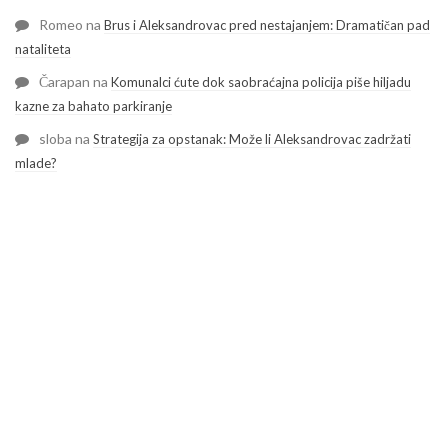
Romeo
na
Brus i Aleksandrovac pred nestajanjem: Dramatičan pad
nataliteta
Čarapan
na
Komunalci ćute dok saobraćajna policija piše hiljadu
kazne za bahato parkiranje
sloba
na
Strategija za opstanak: Može li Aleksandrovac zadržati
mlade?