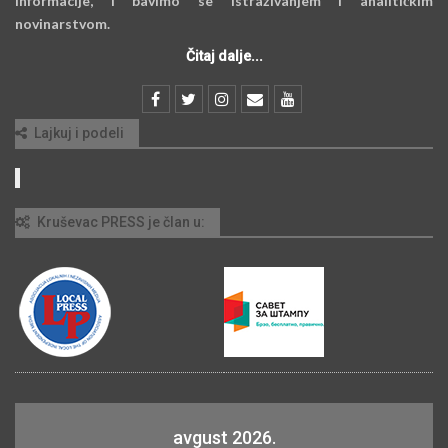
informacije, i bavimo se istraživanjem i analitičkim
novinarstvom.
Čitaj dalje...
Lajkuj i podeli
Kruševac PRESS je član u:
avgust 2026.