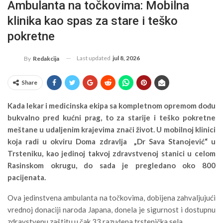
Ambulanta na točkovima: Mobilna
klinika kao spas za stare i teško
pokretne
Last updated
jul 8, 2026
By
Redakcija
Share
Kada lekar i medicinska ekipa sa kompletnom opremom dođu
bukvalno pred kućni prag, to za starije i teško pokretne
meštane u udaljenim krajevima znači život. U mobilnoj klinici
koja radi u okviru Doma zdravlja „Dr Sava Stanojević“ u
Trsteniku, kao jedinoj takvoj zdravstvenoj stanici u celom
Rasinskom okrugu, do sada je pregledano oko 800
pacijenata.
Ova jedinstvena ambulanta na točkovima, dobijena zahvaljujući
vrednoj donaciji naroda Japana, donela je sigurnost i dostupnu
zdravstvenu zaštitu u čak 33 razuđena trstenička sela.