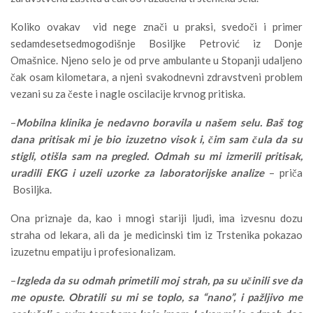
Koliko ovakav vid nege znači u praksi, svedoči i primer
sedamdesetsedmogodišnje Bosiljke Petrović iz Donje
Omašnice. Njeno selo je od prve ambulante u Stopanji udaljeno
čak osam kilometara, a njeni svakodnevni zdravstveni problem
vezani su za česte i nagle oscilacije krvnog pritiska.
–
Mobilna klinika je nedavno boravila u našem selu. Baš tog
dana pritisak mi je bio izuzetno visok i, čim sam čula da su
stigli, otišla sam na pregled. Odmah su mi izmerili pritisak,
uradili EKG i uzeli uzorke za laboratorijske analize
– priča
Bosiljka.
Ona priznaje da, kao i mnogi stariji ljudi, ima izvesnu dozu
straha od lekara, ali da je medicinski tim iz Trstenika pokazao
izuzetnu empatiju i profesionalizam.
–
Izgleda da su odmah primetili moj strah, pa su učinili sve da
me opuste. Obratili su mi se toplo, sa “nano”, i pažljivo me