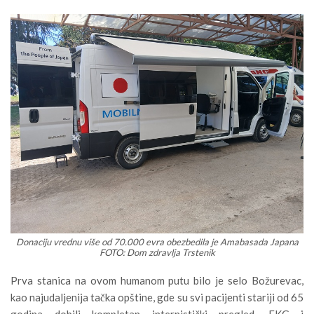
Donaciju vrednu više od 70.000 evra obezbedila je Amabasada Japana
FOTO: Dom zdravlja Trstenik
Prva stanica na ovom humanom putu bilo je selo Božurevac,
kao najudaljenija tačka opštine, gde su svi pacijenti stariji od 65
godina dobili kompletan internistički pregled, EKG i