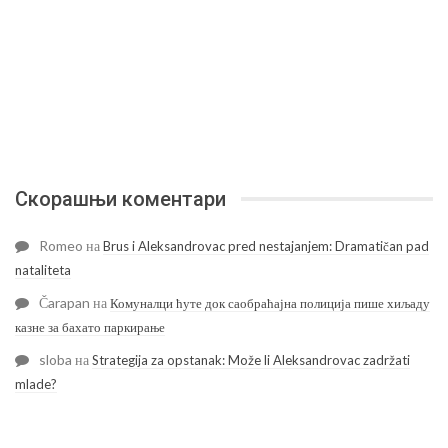
Скорашњи коментари
Romeo
на
Brus i Aleksandrovac pred nestajanjem: Dramatičan pad
nataliteta
Čarapan
на
Комуналци ћуте док саобраћајна полиција пише хиљаду
казне за бахато паркирање
sloba
на
Strategija za opstanak: Može li Aleksandrovac zadržati
mlade?