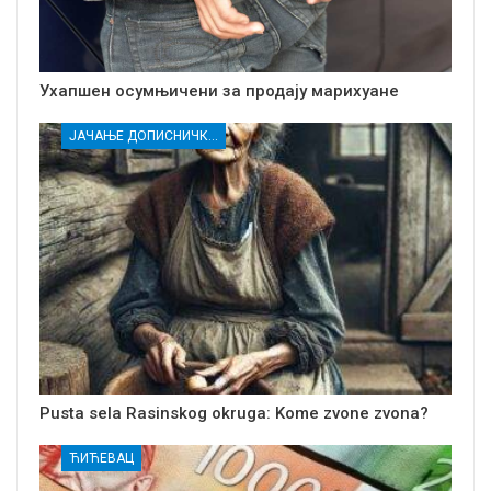
Ухапшен осумњичени за продају марихуане
ЈАЧАЊЕ ДОПИСНИЧКЕ МРЕЖЕ НЕЗАВИСНИХ МЕДИЈА У РАСИНСКОМ ОКРУГУ
Pusta sela Rasinskog okruga: Kome zvone zvona?
ЋИЋЕВАЦ