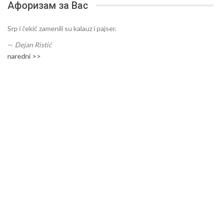
Афоризам за Вас
Srp i čekić zamenili su kalauz i pajser.
—
Dejan Ristić
naredni >>