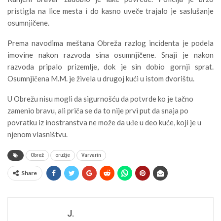
pristigla na lice mesta i do kasno uveče trajalo je saslušanje
osumnjičene.
Prema navodima meštana Obreža razlog incidenta je podela
imovine nakon razvoda sina osumnjičene. Snaji je nakon
razvoda pripalo prizemlje, dok je sin dobio gornji sprat.
Osumnjičena M.M. je živela u drugoj kući u istom dvorištu.
U Obrežu nisu mogli da sigurnošću da potvrde ko je tačno
zamenio bravu, ali priča se da to nije prvi put da snaja po
povratku iz inostranstva ne može da uđe u deo kuće, koji je u
njenom vlasništvu.
Obrež
oružje
Varvarin
Share
J.