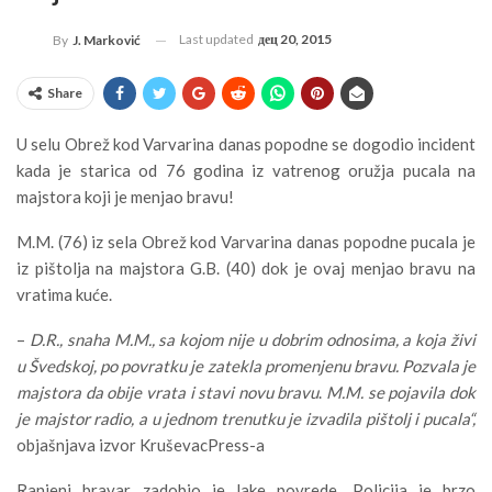
Last updated
дец 20, 2015
By
J. Marković
Share
U selu Obrež kod Varvarina danas popodne se dogodio incident
kada je starica od 76 godina iz vatrenog oružja pucala na
majstora koji je menjao bravu!
M.M. (76) iz sela Obrež kod Varvarina danas popodne pucala je
iz pištolja na majstora G.B. (40) dok je ovaj menjao bravu na
vratima kuće.
–
D.R., snaha M.M., sa kojom nije u dobrim odnosima, a koja živi
u Švedskoj, po povratku je zatekla promenjenu bravu. Pozvala je
majstora da obije vrata i stavi novu bravu
.
M.M. se pojavila dok
je majstor radio, a u jednom trenutku je izvadila pištolj i pucala“,
objašnjava izvor KruševacPress-a
Ranjeni bravar zadobio je lake povrede. Policija je brzo