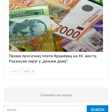
Према просечној плати Крушевац на 45. месту,
Расински округ у „доњем дому“
PREV
NEXT
Comments are closed.