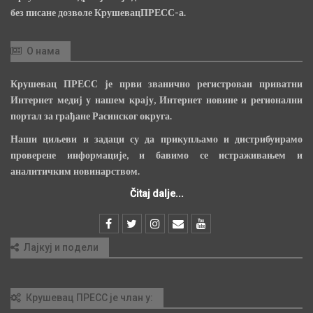
без писане дозволе КрушевацПРЕСС-а.
О нама
Крушевац ПРЕСС је први званично регистрован приватни
Интернет медиј у нашем крају, Интернет новине и регионални
портал за грађане Расинског округа.
Наши циљеви и задаци су да прикупљамо и дистрибуирамо
проверене информације, и бавимо се истраживањем и
аналитичким новинарством.
Čitaj dalje...
Лајкуј и подели
Крушевац ПРЕСС је члан у: