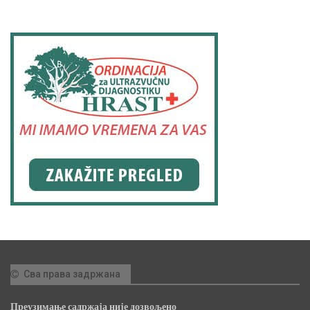
Сва права задржана
Преузимање садржаја није дозвољено