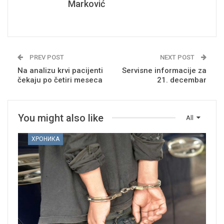
Marković
PREV POST
NEXT POST
Na analizu krvi pacijenti
Servisne informacije za
čekaju po četiri meseca
21. decembar
You might also like
All
ХРОНИКА