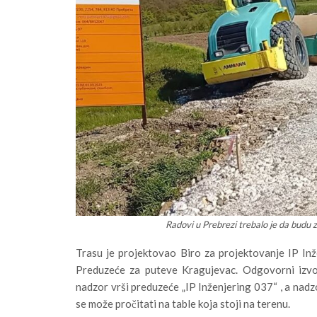
Radovi u Prebrezi trebalo je da budu
Trasu je projektovao Biro za projektovanje IP In
Preduzeće za puteve Kragujevac. Odgovorni izvođ
nadzor vrši preduzeće „IP Inženjering 037“ , a nadzo
se može pročitati na table koja stoji na terenu.