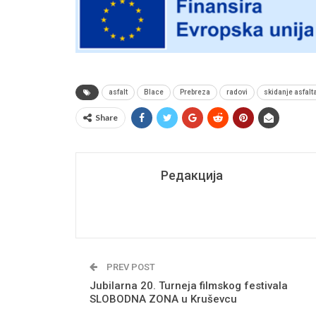
asfalt
Blace
Prebreza
radovi
skidanje asfalt
Share
Редакција
PREV POST
Jubilarna 20. Turneja filmskog festivala
SLOBODNA ZONA u Kruševcu