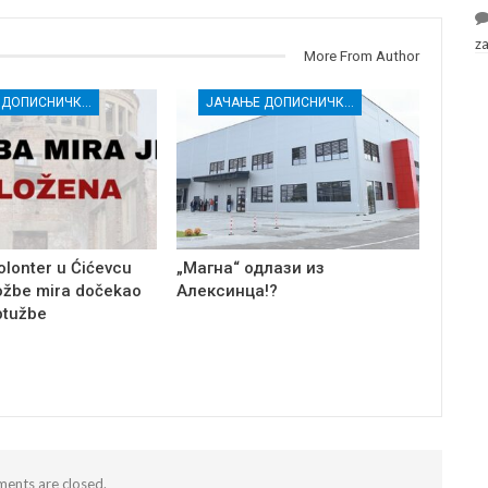
z
More From Author
ЈАЧАЊЕ ДОПИСНИЧКЕ МРЕЖЕ НЕЗАВИСНИХ МЕДИЈА У РАСИНСКОМ ОКРУГУ
ЈАЧАЊЕ ДОПИСНИЧКЕ МРЕЖЕ НЕЗАВИСНИХ МЕДИЈА У РАСИНСКОМ ОКРУГУ
olonter u Ćićevcu
„Магна“ одлази из
ožbe mira dočekao
Алексинца!?
ptužbe
ents are closed.