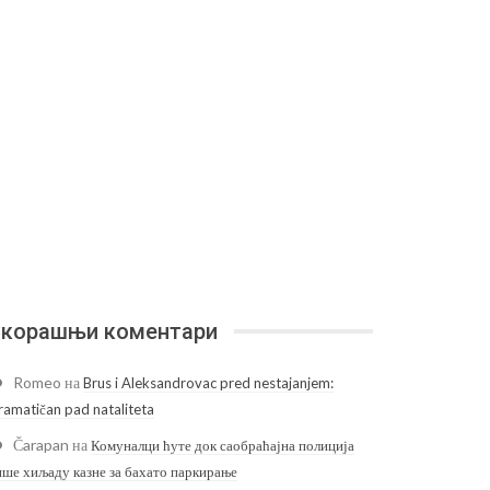
корашњи коментари
Romeo
на
Brus i Aleksandrovac pred nestajanjem:
ramatičan pad nataliteta
Čarapan
на
Комуналци ћуте док саобраћајна полиција
ише хиљаду казне за бахато паркирање