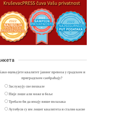
нкета
Како оцењујете квалитет јавног превоза у градском и
приградском саобраћају?
Заслужују све похвале
Није лоше али може и боље
Требало би да имају више полазака
Аутобуси су им лошег квалитета и стално касне