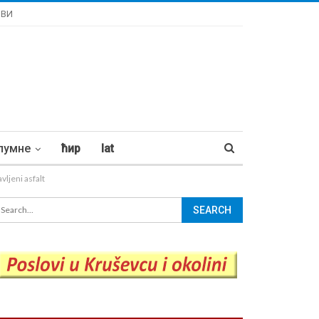
ОВИ
лумне
ћир
lat
vljeni asfalt