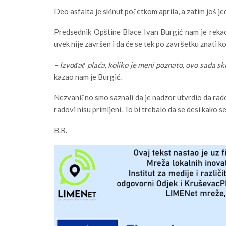
Deo asfalta je skinut početkom aprila, a zatim još 
Predsednik Opštine Blace Ivan Burgić nam je rekao 
uvek nije završen i da će se tek po završetku znati kol
– Izvođač plaća, koliko je meni poznato, ovo sada sk
kazao nam je Burgić.
Nezvanično smo saznali da je nadzor utvrdio da radov
radovi nisu primljeni. To bi trebalo da se desi kako 
B.R.