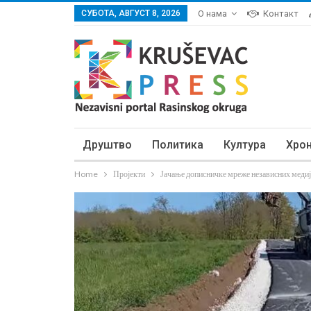
СУБОТА, АВГУСТ 8, 2026
О нама
Контакт
Друштво
Политика
Култура
Хро
Home
Пројекти
Јачање дописничке мреже независних медиј