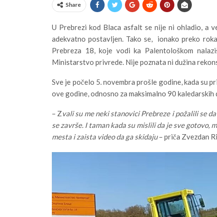
Share
U Prebrezi kod Blaca asfalt se nije ni ohladio, a v
adekvatno postavljen. Tako se, ionako preko roka 
Prebreza 18, koje vodi ka Palentološkom nalaziš
Ministarstvo privrede. Nije poznata ni dužina rekon
Sve je počelo 5. novembra prošle godine, kada su pri
ove godine, odnosno za maksimalno 90 kaledarskih 
– Z
vali su me neki stanovici Prebreze i požalili se da
se završe. I taman kada su mislili da je sve gotovo, m
mesta i zaista video da ga skidaju
– priča Zvezdan Ris