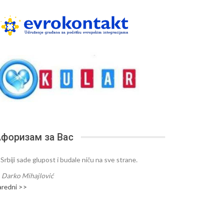
форизам за Вас
 Srbiji sade glupost i budale niču na sve strane.
—
Darko Mihajlović
aredni >>