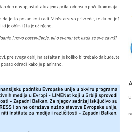
jedan deo novog asfalta krajem aprila, odnosno početkom maja.
da je to posao koji radi Ministarstvo privrede, te da on još
iki je obim i šta je učinjeno.
idanje i novo postavljanje, ali o svemu tek kada se sve završi –
i, pre svega debljina asfalta nije koliko bi trebalo da bude, te
se posao odradi kako je planirano.
А
U
n