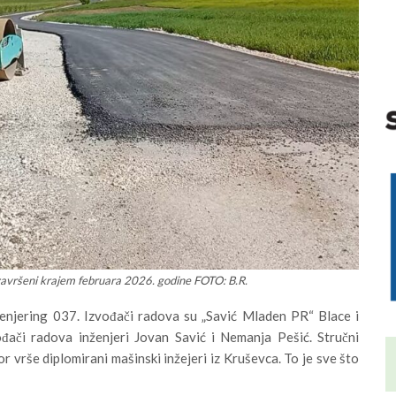
 završeni krajem februara 2026. godine FOTO: B.R.
ženjering 037. Izvođači radova su „Savić Mladen PR“ Blace i
ači radova inženjeri Jovan Savić i Nemanja Pešić. Stručni
r vrše diplomirani mašinski inžejeri iz Kruševca. To je sve što