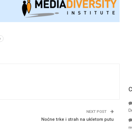
a
С
D
NEXT POST
Noćne trke i strah na ukletom putu
п