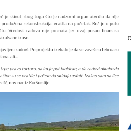
eć je skinut, zbog toga što je nadzorni organ utvrdio da nije
produžena rekonstrukcija, vratila na početak. Reč je o putu
tu. Vredost radova nije poznata jer ovaj posao finansira
С
struisane trase.
javljeni radovi. Po projektu trebalo je da se završe u februaru
dana, ali…
 trpe pravu torturu, da im je put blokiran, a da radovi nikako da
ašine su se vratile i počele da skidaju asfalt. Izašao sam na lice
tić, novinar iz Kuršumlije.