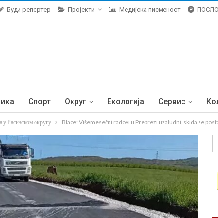
Буди репортер
Пројекти
Медијска писменост
ПОСЛ
ника
Спорт
Округ
Екологија
Сервис
Ко
а у Расинском округу
Blace: Višemesečni radovi u Prebrezi uzaludni, skida se posta