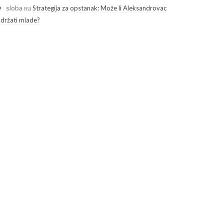
sloba
на
Strategija za opstanak: Može li Aleksandrovac
adržati mlade?