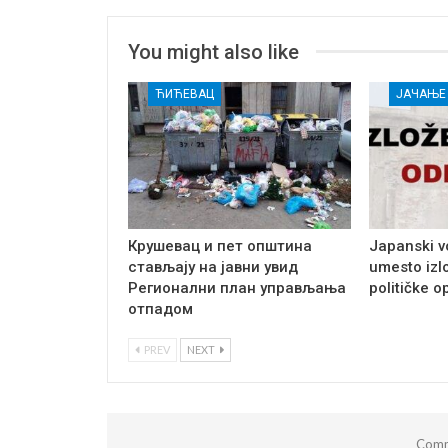
You might also like
ЋИЋЕВАЦ
Крушевац и пет општина
Japanski v
стављају на јавни увид
umesto izl
Регионални план управљања
političke o
отпадом
PREV
NEXT
Comm