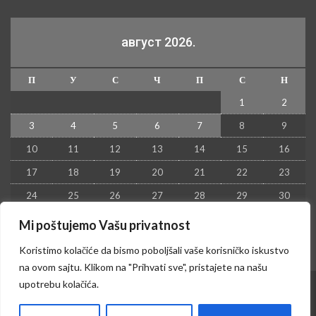
август 2026.
П
У
С
Ч
П
С
Н
1
2
3
4
5
6
7
8
9
10
11
12
13
14
15
16
17
18
19
20
21
22
23
24
25
26
27
28
29
30
31
Mi poštujemo Vašu privatnost
« јул
Koristimo kolačiće da bismo poboljšali vaše korisničko iskustvo
na ovom sajtu. Klikom na "Prihvati sve", pristajete na našu
upotrebu kolačića.
© 2026 - Kruševac PRESS. Sva prava zadržana.