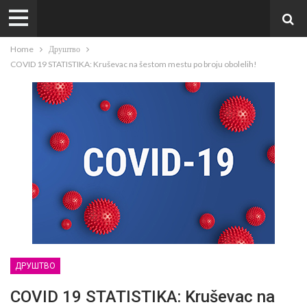
Home
Друштво
COVID 19 STATISTIKA: Kruševac na šestom mestu po broju obolelih!
ДРУШТВО
COVID 19 STATISTIKA: Kruševac na