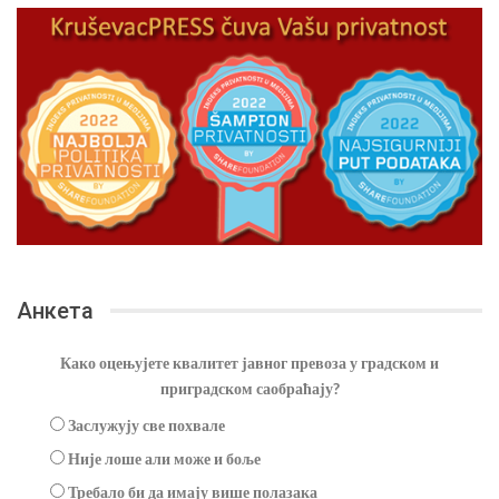
Анкета
Како оцењујете квалитет јавног превоза у градском и
приградском саобраћају?
Заслужују све похвале
Није лоше али може и боље
Требало би да имају више полазака