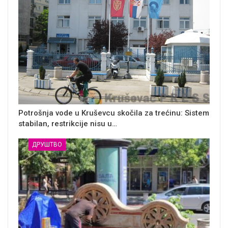
Potrošnja vode u Kruševcu skočila za trećinu: Sistem
stabilan, restrikcije nisu u…
ДРУШТВО