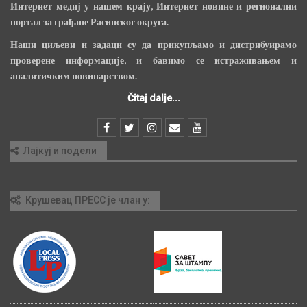
Интернет медиј у нашем крају, Интернет новине и регионални
портал за грађане Расинског округа.
Наши циљеви и задаци су да прикупљамо и дистрибуирамо
проверене информације, и бавимо се истраживањем и
аналитичким новинарством.
Čitaj dalje...
Лајкуј и подели
Крушевац ПРЕСС је члан у: