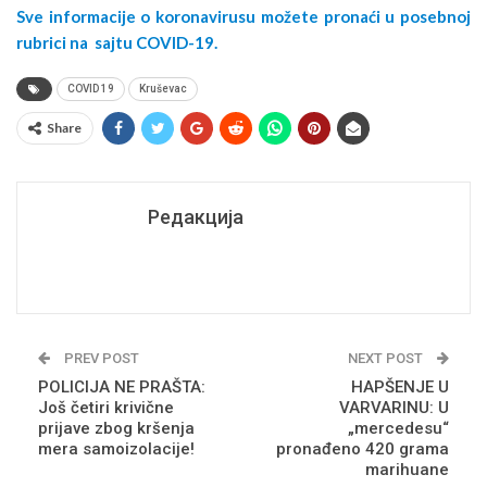
Sve informacije o koronavirusu možete pronaći u posebnoj
rubrici na sajtu COVID-19.
COVID 19
Kruševac
Share
Редакција
PREV POST
NEXT POST
POLICIJA NE PRAŠTA:
HAPŠENJE U
Još četiri krivične
VARVARINU: U
prijave zbog kršenja
„mercedesu“
mera samoizolacije!
pronađeno 420 grama
marihuane