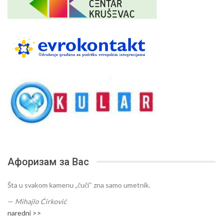
Афоризам за Вас
Šta u svakom kamenu „čuči“ zna samo umetnik.
—
Mihajlo Ćirković
naredni >>