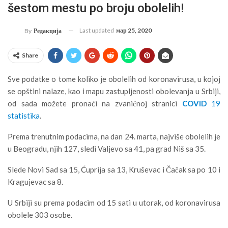
šestom mestu po broju obolelih!
Last updated
мар 25, 2020
By
Редакција
Share
Sve podatke o tome koliko je obolelih od koronavirusa, u kojoj
se opštini nalaze, kao i mapu zastupljenosti obolevanja u Srbiji,
od sada možete pronaći na zvaničnoj stranici
COVID
19
statistika
.
Prema trenutnim podacima, na dan 24. marta, najviše obolelih je
u Beogradu, njih 127, sledi Valjevo sa 41, pa grad Niš sa 35.
Slede Novi Sad sa 15, Ćuprija sa 13, Kruševac i Čačak sa po 10 i
Kragujevac sa 8.
U Srbiji su prema podacim od 15 sati u utorak, od koronavirusa
obolele 303 osobe.