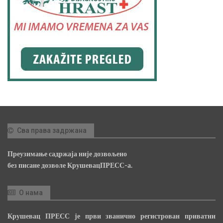
Сва права задржана
Преузимање садржаја није дозвољено
без писане дозволе КрушевацПРЕСС-а.
О нама
Крушевац ПРЕСС је први званично регистрован приватни