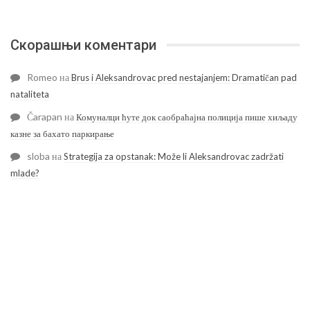
Скорашњи коментари
Romeo
на
Brus i Aleksandrovac pred nestajanjem: Dramatičan pad
nataliteta
Čarapan
на
Комуналци ћуте док саобраћајна полиција пише хиљаду
казне за бахато паркирање
sloba
на
Strategija za opstanak: Može li Aleksandrovac zadržati
mlade?