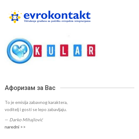
Афоризам за Вас
To je emisija zabavnog karaktera,
voditelj i gosti se lepo zabavljaju.
—
Darko Mihajlović
naredni >>