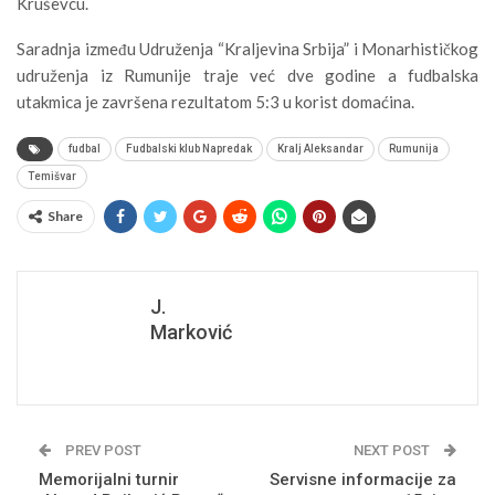
Kruševcu.
Saradnja između Udruženja “Kraljevina Srbija” i Monarhističkog
udruženja iz Rumunije traje već dve godine a fudbalska
utakmica je završena rezultatom 5:3 u korist domaćina.
fudbal
Fudbalski klub Napredak
Kralj Aleksandar
Rumunija
Temišvar
Share
J.
Marković
PREV POST
NEXT POST
Memorijalni turnir
Servisne informacije za