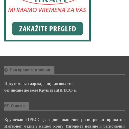
Сва права задржана
Преузимање садржаја није дозвољено
без писане дозволе КрушевацПРЕСС-а.
О нама
Крушевац ПРЕСС је први званично регистрован приватни
Интернет медиј у нашем крају, Интернет новине и регионални