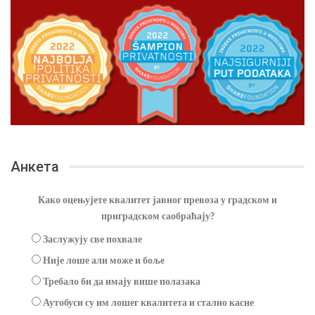
Анкета
Како оцењујете квалитет јавног превоза у градском и
приградском саобраћају?
Заслужују све похвале
Није лоше али може и боље
Требало би да имају више полазака
Аутобуси су им лошег квалитета и стално касне