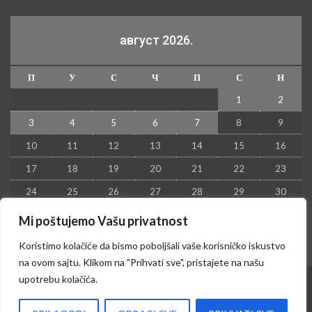
август 2026.
П
У
С
Ч
П
С
Н
1
2
3
4
5
6
7
8
9
10
11
12
13
14
15
16
17
18
19
20
21
22
23
24
25
26
27
28
29
30
31
Mi poštujemo Vašu privatnost
« јул
Koristimo kolačiće da bismo poboljšali vaše korisničko iskustvo
na ovom sajtu. Klikom na "Prihvati sve", pristajete na našu
upotrebu kolačića.
© 2026 - Kruševac PRESS. Sva prava zadržana.