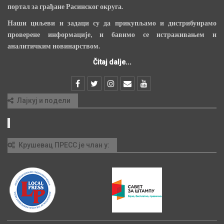
портал за грађане Расинског округа.
Наши циљеви и задаци су да прикупљамо и дистрибуирамо
проверене информације, и бавимо се истраживањем и
аналитичким новинарством.
Čitaj dalje...
Лајкуј и подели
Крушевац ПРЕСС је члан у: