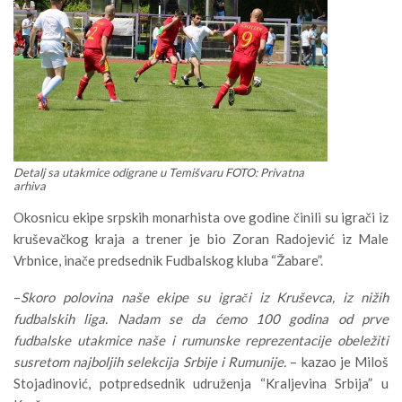
Detalj sa utakmice odigrane u Temišvaru FOTO: Privatna
arhiva
Okosnicu ekipe srpskih monarhista ove godine činili su igrači iz
kruševačkog kraja a trener je bio Zoran Radojević iz Male
Vrbnice, inače predsednik Fudbalskog kluba “Žabare”.
–
Skoro polovina naše ekipe su igrači iz Kruševca, iz nižih
fudbalskih liga. Nadam se da ćemo 100 godina od prve
fudbalske utakmice naše i rumunske reprezentacije obeležiti
susretom najboljih selekcija Srbije i Rumunije.
– kazao je Miloš
Stojadinović, potpredsednik udruženja “Kraljevina Srbija” u