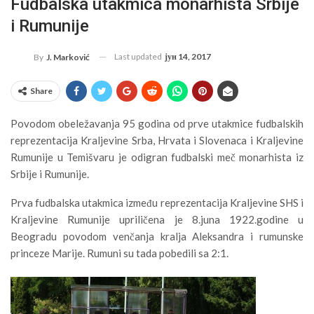
Fudbalska utakmica monarhista Srbije
i Rumunije
Last updated
јун 14, 2017
By
J. Marković
Share
Povodom obeležavanja 95 godina od prve utakmice fudbalskih
reprezentacija Kraljevine Srba, Hrvata i Slovenaca i Kraljevine
Rumunije u Temišvaru je odigran fudbalski meč monarhista iz
Srbije i Rumunije.
Prva fudbalska utakmica između reprezentacija Kraljevine SHS i
Kraljevine Rumunije upriličena je 8.juna 1922.godine u
Beogradu povodom venčanja kralja Aleksandra i rumunske
princeze Marije. Rumuni su tada pobedili sa 2:1.