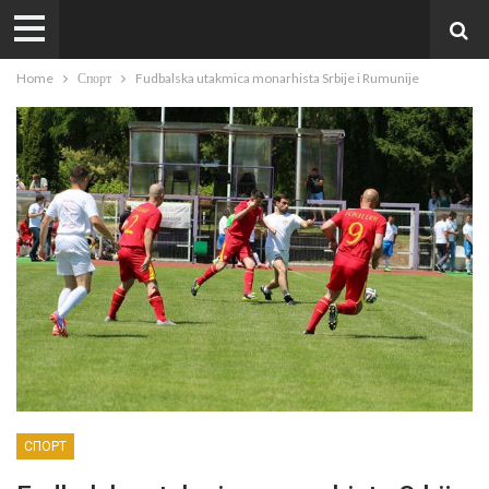
Home
Спорт
Fudbalska utakmica monarhista Srbije i Rumunije
СПОРТ