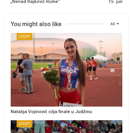
„Nenad Rajković Rume“
15. jun
You might also like
All
СПОРТ
Natalija Vojinović cilja finale u Judžinu
СПОРТ