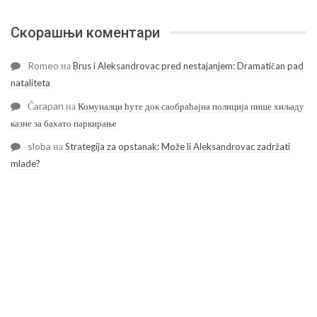
Скорашњи коментари
Romeo
на
Brus i Aleksandrovac pred nestajanjem: Dramatičan pad
nataliteta
Čarapan
на
Комуналци ћуте док саобраћајна полиција пише хиљаду
казне за бахато паркирање
sloba
на
Strategija za opstanak: Može li Aleksandrovac zadržati
mlade?