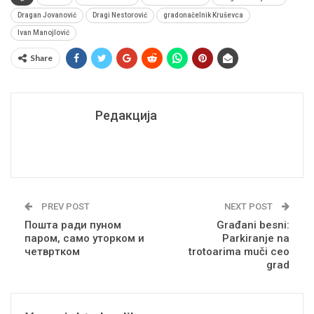
Dragan Jovanović
Dragi Nestorović
gradonačelnik Kruševca
Ivan Manojlović
Share
Редакција
PREV POST
NEXT POST
Пошта ради пуном
Građani besni:
паром, само уторком и
Parkiranje na
четвртком
trotoarima muči ceo
grad