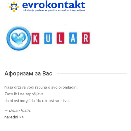
Афоризам за Вас
Naša država vodi računa o svojoj omladini.
Zato ih i ne zapošljava,
da bi ovi mogli da idu u inostranstvo.
—
Dejan Ristić
naredni >>