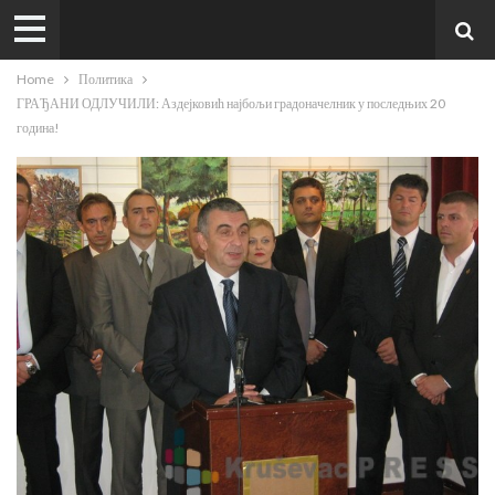
Home
Политика
ГРАЂАНИ ОДЛУЧИЛИ: Аздејковић најбољи градоначелник у последњих 20
година!