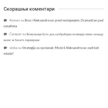
Скорашњи коментари
Romeo
на
Brus i Aleksandrovac pred nestajanjem: Dramatičan pad
nataliteta
Čarapan
на
Комуналци ћуте док саобраћајна полиција пише хиљаду
казне за бахато паркирање
sloba
на
Strategija za opstanak: Može li Aleksandrovac zadržati
mlade?