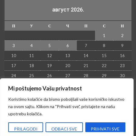
август 2026.
П
У
С
Ч
П
С
Н
1
2
3
4
5
6
7
8
9
10
11
12
13
14
15
16
17
18
19
20
21
22
23
24
25
26
27
28
29
30
31
Mi poštujemo Vašu privatnost
« јул
Koristimo kolačiće da bismo poboljšali vaše korisničko iskustvo
na ovom sajtu. Klikom na "Prihvati sve", pristajete na našu
upotrebu kolačića.
© 2026 - Kruševac PRESS. Sva prava zadržana.
PRILAGODI
ODBACI SVE
PRIHVATI SVE
Izrada sajta i hosting:
Hosting-Srbija