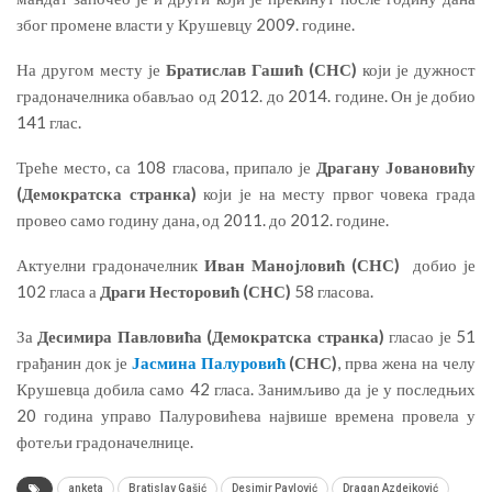
због промене власти у Крушевцу 2009. године.
На другом месту је
Братислав Гашић (СНС)
који је дужност
градоначелника обављао од 2012. до 2014. године. Он је добио
141 глас.
Треће место, са 108 гласова, припало је
Драгану Јовановићу
(Демократска странка)
који је на месту првог човека града
провео само годину дана, од 2011. до 2012. године.
Актуелни градоначелник
Иван Манојловић (СНС)
добио је
102 гласа а
Драги Несторовић (СНС)
58 гласова.
За
Десимира Павловића (Демократска странка)
гласао је 51
грађанин док је
Јасмина Палуровић
(СНС)
, прва жена на челу
Крушевца добила само 42 гласа. Занимљиво да је у последњих
20 година управо Палуровићева највише времена провела у
фотељи градоначелнице.
anketa
Bratislav Gašić
Desimir Pavlović
Dragan Azdejković