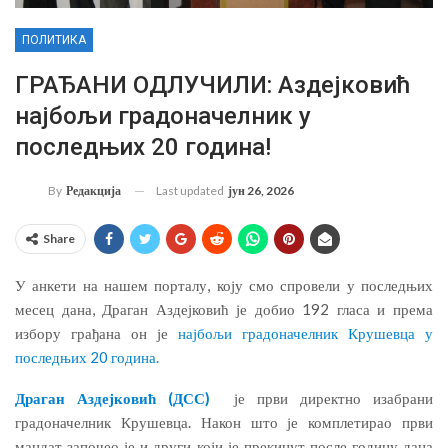
ПОЛИТИКА
ГРАЂАНИ ОДЛУЧИЛИ: Аздејковић
најбољи градоначелник у
последњих 20 година!
Last updated
јун 26, 2026
By
Редакција
Share
У анкети на нашем порталу, коју смо спровели у последњих
месец дана, Драган Аздејковић је добио 192 гласа и према
избору грађана он је
најбољи градоначелник Крушевца у
последњих 20 година.
Драган Аздејковић (ДСС)
је први директно изабрани
градоначелник Крушевца. Након што је комплетирао први
мандат започео је и други који је прекинут после годину дана