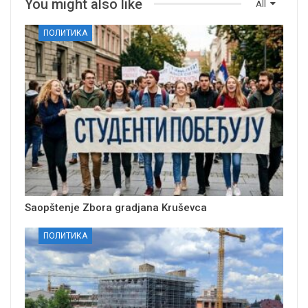
You might also like
All
ПОЛИТИКА
Saopštenje Zbora gradjana Kruševca
ПОЛИТИКА