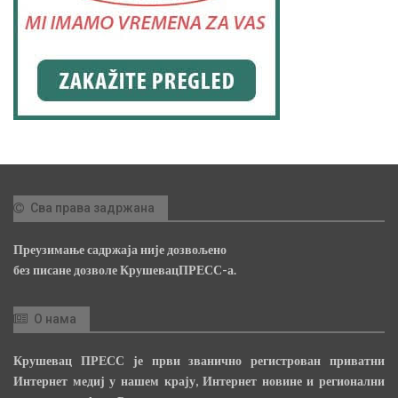
Сва права задржана
Преузимање садржаја није дозвољено
без писане дозволе КрушевацПРЕСС-а.
О нама
Крушевац ПРЕСС је први званично регистрован приватни
Интернет медиј у нашем крају, Интернет новине и регионални