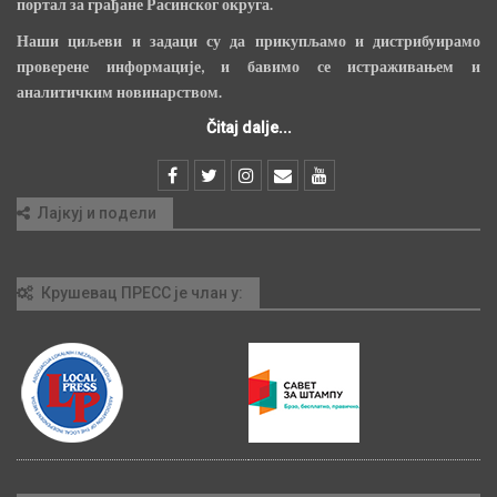
портал за грађане Расинског округа.
Наши циљеви и задаци су да прикупљамо и дистрибуирамо
проверене информације, и бавимо се истраживањем и
аналитичким новинарством.
Čitaj dalje...
Лајкуј и подели
Крушевац ПРЕСС је члан у: