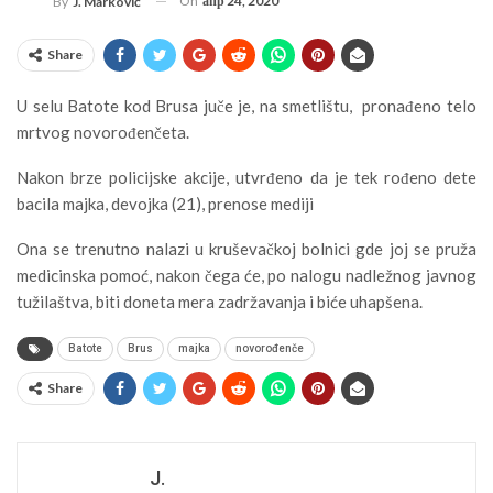
On
апр 24, 2020
By
J. Marković
Share
U selu Batote kod Brusa juče je, na smetlištu, pronađeno telo
mrtvog novorođenčeta.
Nakon brze policijske akcije, utvrđeno da je tek rođeno dete
bacila majka, devojka (21), prenose mediji
Ona se trenutno nalazi u kruševačkoj bolnici gde joj se pruža
medicinska pomoć, nakon čega će, po nalogu nadležnog javnog
tužilaštva, biti doneta mera zadržavanja i biće uhapšena.
Batote
Brus
majka
novorođenče
Share
J.