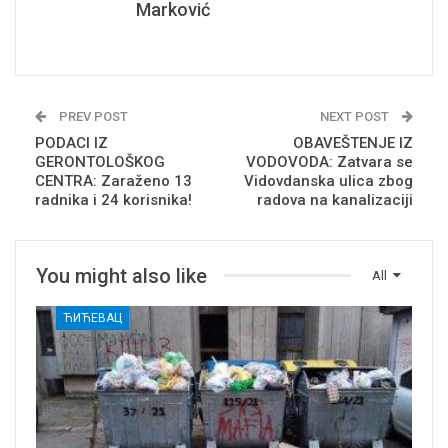
Marković
PREV POST
NEXT POST
PODACI IZ
OBAVEŠTENJE IZ
GERONTOLOŠKOG
VODOVODA: Zatvara se
CENTRA: Zaraženo 13
Vidovdanska ulica zbog
radnika i 24 korisnika!
radova na kanalizaciji
You might also like
All
ЋИЋЕВАЦ