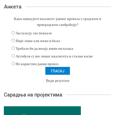
Анкета
Како оцењујете квалитет јавног превоза у градском и
приградском саобраћају?
Заслужују све похвале
Није лоше али може и боље
Требало би да имају више полазака
Аутобуси су им лошег квалитета и стално касне
Не користим јавни превоз
Види резултате
Сарадња на пројектима