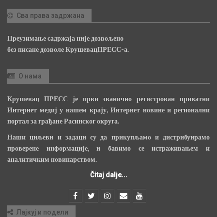
Сва права задржана
Преузимање садржаја није дозвољено
без писане дозволе КрушевацПРЕСС-а.
О нама
Крушевац ПРЕСС је први званично регистрован приватни
Интернет медиј у нашем крају, Интернет новине и регионални
портал за грађане Расинског округа.
Наши циљеви и задаци су да прикупљамо и дистрибуирамо
проверене информације, и бавимо се истраживањем и
аналитичким новинарством.
Čitaj dalje...
Лајкуј и подели