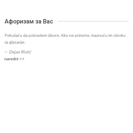
Афоризам за Вас
Pokušaću da pokradem izbore. Ako ne primete, maznuću im olovku
za glasanje.
—
Dejan Ristić
naredni >>