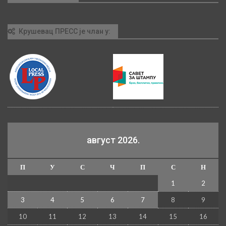
Крушевац ПРЕСС је члан у:
август 2026.
П
У
С
Ч
П
С
Н
1
2
3
4
5
6
7
8
9
10
11
12
13
14
15
16