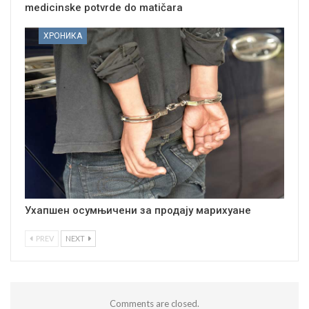
medicinske potvrde do matičara
ХРОНИКА
Ухапшен осумњичени за продају марихуане
PREV
NEXT
Comments are closed.