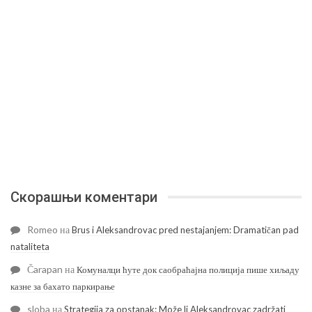
Скорашњи коментари
Romeo
на
Brus i Aleksandrovac pred nestajanjem: Dramatičan pad
nataliteta
Čarapan
на
Комуналци ћуте док саобраћајна полиција пише хиљаду
казне за бахато паркирање
sloba
на
Strategija za opstanak: Može li Aleksandrovac zadržati