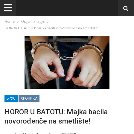
Home
Округ
Брус
HOROR U BATOTU: Majka bacila novorođenče na smetlište!
БРУС
ХРОНИКА
HOROR U BATOTU: Majka bacila
novorođenče na smetlište!