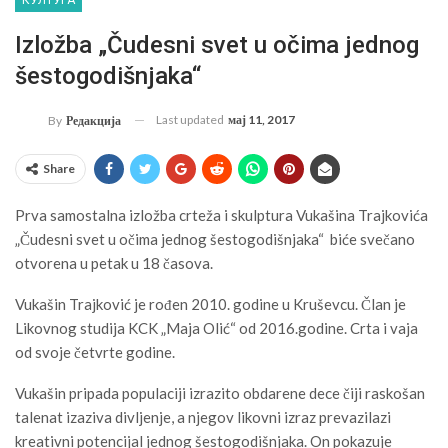
Izložba „Čudesni svet u očima jednog
šestogodišnjaka“
Last updated
мај 11, 2017
By
Редакција
Share
Prva samostalna izložba crteža i skulptura Vukašina Trajkovića
„Čudesni svet u očima jednog šestogodišnjaka“ biće svečano
otvorena u petak u 18 časova.
Vukašin Trajković je rođen 2010. godine u Kruševcu. Član je
Likovnog studija KCK „Maja Olić“ od 2016.godine. Crta i vaja
od svoje četvrte godine.
Vukašin pripada populaciji izrazito obdarene dece čiji raskošan
talenat izaziva divljenje, a njegov likovni izraz prevazilazi
kreativni potencijal jednog šestogodišnjaka. On pokazuje