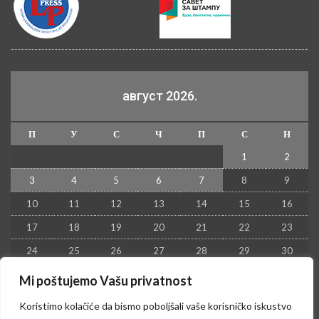
август 2026.
П
У
С
Ч
П
С
Н
1
2
3
4
5
6
7
8
9
10
11
12
13
14
15
16
17
18
19
20
21
22
23
24
25
26
27
28
29
30
31
Mi poštujemo Vašu privatnost
« јул
Koristimo kolačiće da bismo poboljšali vaše korisničko iskustvo