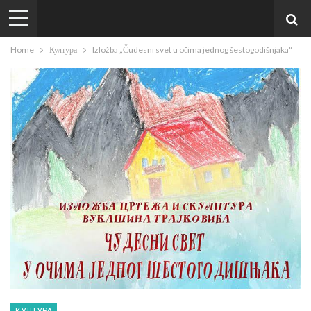
Home
Култура
Izložba „Čudesni svet u očima jednog šestogodišnjaka“
КУЛТУРА