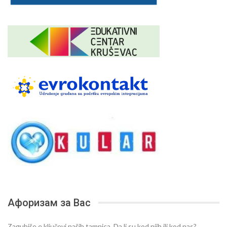
Афоризам за Вас
Zagubiše e ključevi naših tamnica. Da li su kod njih ili kod nas?