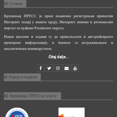
О нама
Крушевац ПРЕСС је први званично регистрован приватни
Интернет медиј у нашем крају, Интернет новине и регионални
портал за грађане Расинског округа.
Наши циљеви и задаци су да прикупљамо и дистрибуирамо
проверене информације, и бавимо се истраживањем и
аналитичким новинарством.
Čitaj dalje...
Лајкуј и подели
Крушевац ПРЕСС је члан у: