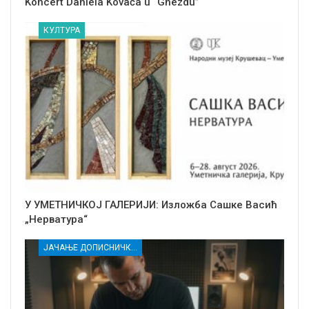
Koncert Daniela Kovača u “Gnezdu”
КУЛТУРА
У УМЕТНИЧКОЈ ГАЛЕРИЈИ: Изложба Сашке Васић
„Нерватура“
ЈАЧАЊЕ ДОПИСНИЧКЕ МРЕЖЕ НЕЗАВИСНИХ МЕДИЈА У РАСИНСКОМ ОКРУГУ