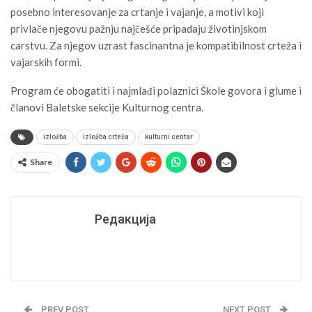
posebno interesovanje za crtanje i vajanje, a motivi koji
privlače njegovu pažnju najčešće pripadaju životinjskom
carstvu. Za njegov uzrast fascinantna je kompatibilnost crteža i
vajarskih formi.
Program će obogatiti i najmlađi polaznici Škole govora i glume i
članovi Baletske sekcije Kulturnog centra.
izložba
izložba crteža
kulturni centar
Share
Редакција
PREV POST
NEXT POST