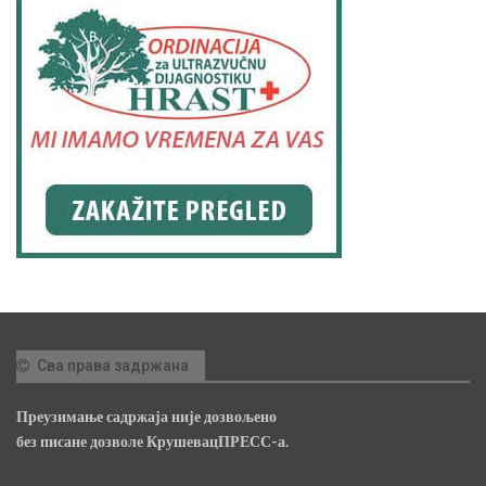
Сва права задржана
Преузимање садржаја није дозвољено
без писане дозволе КрушевацПРЕСС-а.