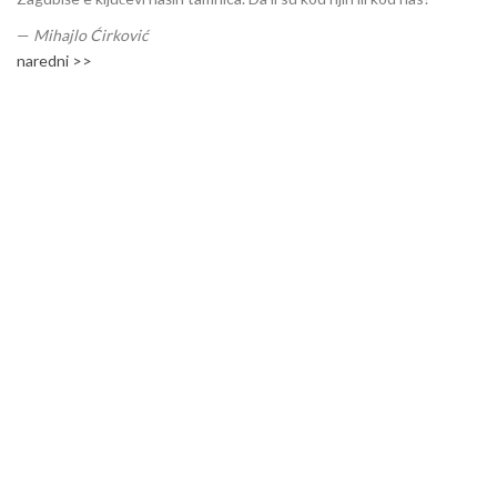
—
Mihajlo Ćirković
naredni >>