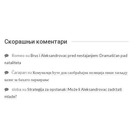
Скорашњи коментари
Romeo
на
Brus i Aleksandrovac pred nestajanjem: Dramatičan pad
nataliteta
Čarapan
на
Комуналци ћуте док саобраћајна полиција пише хиљаду
казне за бахато паркирање
sloba
на
Strategija za opstanak: Može li Aleksandrovac zadržati
mlade?