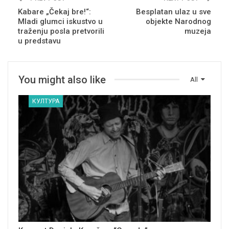
Kabare „Čekaj bre!“:
Besplatan ulaz u sve
Mladi glumci iskustvo u
objekte Narodnog
traženju posla pretvorili
muzeja
u predstavu
You might also like
All
КУЛТУРА