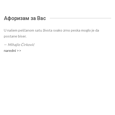
Афоризам за Вас
U našem peščanom satu života svako zrno peska moglo je da
postane biser.
—
Mihajlo Ćirković
naredni >>