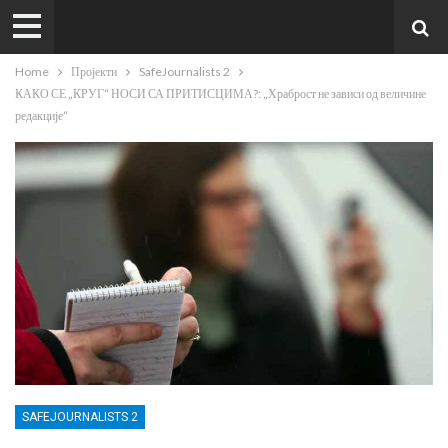
Home
Пројекти
SafeJournalists 2
КАКО СЕ „КРУГ“ НОСИ СА ПРИТИСЦИМА?: „Храброст не зависи од величине
редакције“
SAFEJOURNALISTS 2