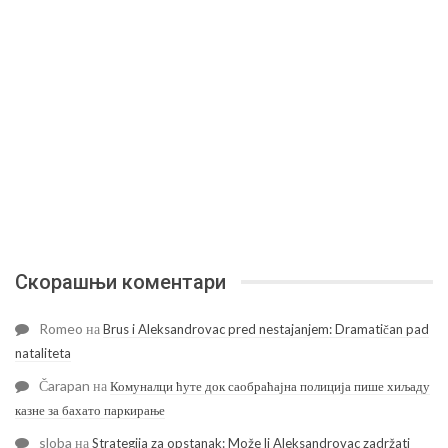
Скорашњи коментари
Romeo
на
Brus i Aleksandrovac pred nestajanjem: Dramatičan pad
nataliteta
Čarapan
на
Комуналци ћуте док саобраћајна полиција пише хиљаду
казне за бахато паркирање
sloba
на
Strategija za opstanak: Može li Aleksandrovac zadržati