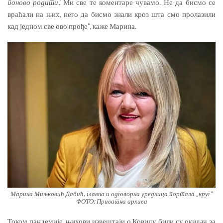
поново родити’.
Ми све те коментаре чувамо. Не да бисмо се
враћали на њих, него да бисмо знали кроз шта смо пролазили
кад једном све ово прође“, каже Марина.
Марина Миљковић Дабић, главна и одговорна уредница портала „круг“
ФОТО: Приватна архива
Током пандемије, њихови извештаји о Ковиду били су окидач за