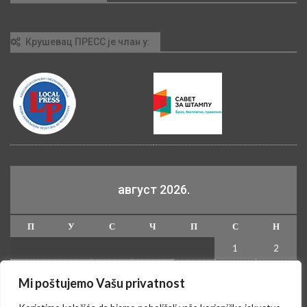
Крушевац ПРЕСС је члан у:
август 2026.
П
У
С
Ч
П
С
Н
1
2
3
4
5
6
7
8
9
Mi poštujemo Vašu privatnost
10
11
12
13
14
15
16