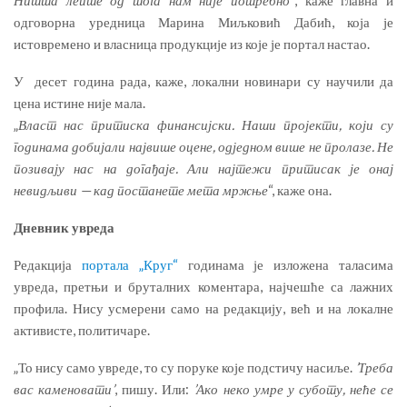
одговорна уредница Марина Миљковић Дабић, која је
истовремено и власница продукције из које је портал настао.
У десет година рада, каже, локални новинари су научили да
цена истине није мала.
„
Власт нас притиска финансијски. Наши пројекти, који су
годинама добијали највише оцене, одједном више не пролазе. Не
позивају нас на догађаје. Али најтежи притисак је онај
невидљиви — кад постанете мета мржње
“, каже она.
Дневник увреда
Редакција
портала „Круг“
годинама је изложена таласима
увреда, претњи и бруталних коментара, најчешће са лажних
профила. Нису усмерени само на редакцију, већ и на локалне
активисте, политичаре.
„То нису само увреде, то су поруке које подстичу насиље.
’Треба
вас каменовати’
, пишу. Или:
’Ако неко умре у суботу, неће се