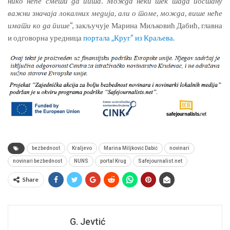
нико неће смети да пита. Можда неки тек тада постану
важни значаја локалних медија, али о томе, можда, више неће
имати ко да пише
“, закључује Марина Миљковић Дабић, главна
и одговорна уредница
портала „Круг“ из Краљева.
bezbednost
Kraljevo
Marina Miljković Dabić
novinari
novinari bezbednost
NUNS
portal Krug
Safejournalist.net
Share
G. Jevtić