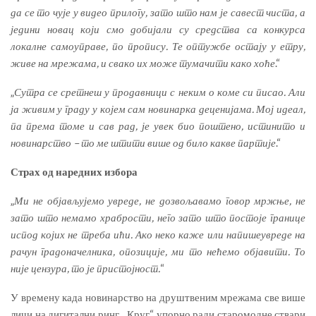
да се
то
чује
у видео прилогу, зато што нам је савест чиста, а
једини новац
кој
и
с
мо
доби
ја
л
и су средства
са конкурса
локалне самоуправе, по пропису.
Те
оптужбе остају у етру,
живе на мрежама, и свако их може тумачити како хоће
.“
„
Сутра се сретнеш у продавници с неким о коме си писао. Али
ја живим у граду у којем сам новинарка деценијама. Мој
идеал,
па према томе и сав рад,
је увек био поштено
, истинито и
новинарство
–
то ме штити више од било какве партије
.“
Страх од наредних избора
„
Ми не објављујемо увреде, не дозвољавамо говор мржње, не
зато што немамо храбрости, него зато што постоје границе
испод којих не треба ићи. Ако неко
каже или напишеувреде на
рачун градоначелника, опозиције
, ми то нећемо објавити. То
није цензура, то је пристојност.
“
У времену када новинарство на друштвеним мрежама све више
личи на дигитални ринг, „Круг“ упорно ради старомодне ствари