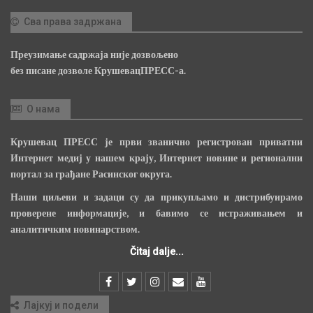
Сва права задржана
Преузимање садржаја није дозвољено
без писане дозволе КрушевацПРЕСС-а.
О нама
Крушевац ПРЕСС је први званично регистрован приватни
Интернет медиј у нашем крају, Интернет новине и регионални
портал за грађане Расинског округа.
Наши циљеви и задаци су да прикупљамо и дистрибуирамо
проверене информације, и бавимо се истраживањем и
аналитичким новинарством.
Čitaj dalje...
Лајкуј и подели