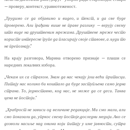
— проверу, контекст, уравнотеженост.
„
Трудимо се да објавимо и видео, и текст, и да све буде
проверено. Али грађани више не праве разлику — верују свему
што виде на друштвеним мрежама. Друштвене мреже
често
користе интересне групе да пласирају своје ставове, а људи то
не препознају
.“
На крају разговора, Марина отворено признаје — плаши се
наредних локалних избора.
„
Чекам их са страхом. Знам да нас чекају још већи притисци.
Питају нас колико би коштало да буде заступљена само једна
страна.
Т
о
, једноставно, код нас,
не може да се
деси.
Та
ква
цена не постоји.“
„
Храброст не зависи од величине редакције. Ми смо мали, али
смо показали да
,
упркос свему постоје
,доследни
медији
. Ако се
дозволи насиље над онима који питају у име јавности, сутра