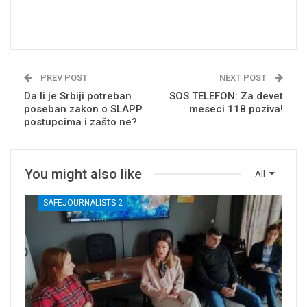
PREV POST
NEXT POST
Da li je Srbiji potreban
SOS TELEFON: Za devet
poseban zakon o SLAPP
meseci 118 poziva!
postupcima i zašto ne?
You might also like
All
SAFEJOURNALISTS 2