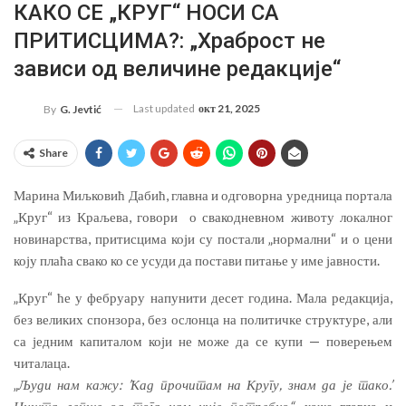
КАКО СЕ „КРУГ“ НОСИ СА
ПРИТИСЦИМА?: „Храброст не
зависи од величине редакције“
Last updated
окт 21, 2025
By
G. Jevtić
Share
Марина Миљковић Дабић, главна и одговорна уредница портала
„Круг“ из Краљева, говори о свакодневном животу локалног
новинарства, притисцима који су постали „нормални“ и о цени
коју плаћа свако ко се усуди да постави питање у име јавности.
„Круг“ ће у фебруару напунити десет година. Мала редакција,
без великих спонзора, без ослонца на политичке структуре, али
са једним капиталом који не може да се купи — поверењем
читалаца.
„
Људи нам кажу: ’Кад прочитам на Кругу, знам да је тако.’
Ништа лепше од тога нам није потребно“
, каже главна и