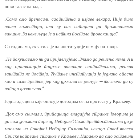
нови талас напада.
„
Само смо преносили саопштења и изјаве лекара. Није било
нашег коментара, али су нас нападали да промовишемо
вакцине. За неке људе је и истина постала провокација
.“
Са годинама, схватила је да институције немају одговор.
„
Не покушавамо ни да пријављујемо. Знамо да решења нема. А и
кад организације подрже новинаре саопштењима, реална
заштита не постоји. Ћутање институција је једнако опасно
као и саме претње, јер кад држава не реагује — то значи да су
напади дозвољени.
“
Једна од сцена које описује догодила се на протесту у Краљеву.
„
Док смо снимали, припадница владајуће странке
говорила је
да сам „узимала паре
од Небојше“
.
Само претпостављамо да је
мислила на покојног Небојшу Симовића, некада првог човека
Српске напредне странке у Краљеву. Наравно да смо о
ставил
и