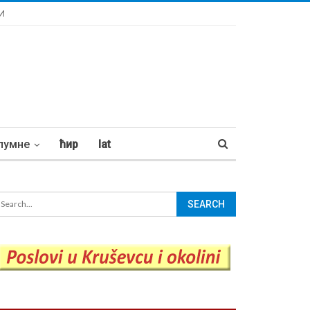
И
лумне
ћир
lat