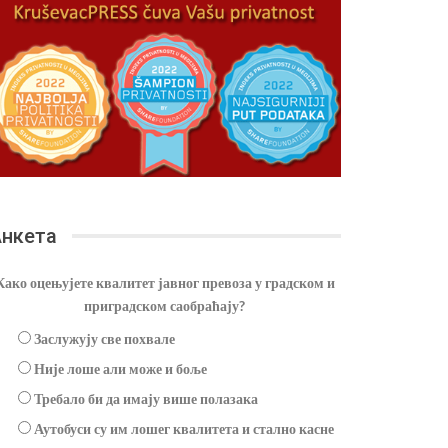
нкета
Како оцењујете квалитет јавног превоза у градском и
приградском саобраћају?
Заслужују све похвале
Није лоше али може и боље
Требало би да имају више полазака
Аутобуси су им лошег квалитета и стално касне