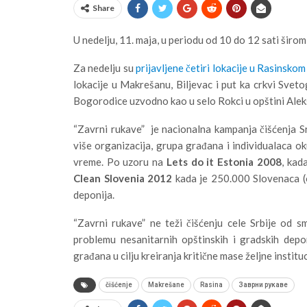
Share
U nedelju, 11. maja, u periodu od 10 do 12 sati širom
Za nedelju su
prijavljene četiri lokacije u Rasinsko
lokacije u Makrešanu, Biljevac i put ka crkvi Svet
Bogorodice uzvodno kao u selo Rokci u opštini Alek
“Zavrni rukave” je nacionalna kampanja čišćenja Srb
više organizacija, grupa građana i individualaca oku
vreme. Po uzoru na
Lets do it Estonia 2008
, kad
Clean Slovenia 2012
kada je 250.000 Slovenaca (od
deponija.
“Zavrni rukave” ne teži čišćenju cele Srbije od s
problemu nesanitarnih opštinskih i gradskih depon
građana u cilju kreiranja kritične mase željne instit
čišćenje
Makrešane
Rasina
Заврни рукаве