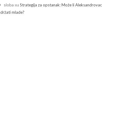
sloba
на
Strategija za opstanak: Može li Aleksandrovac
adržati mlade?