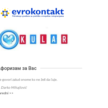
форизам за Вас
e govori zalud onome ko ne želi da čuje.
—
Darko Mihajlović
aredni >>