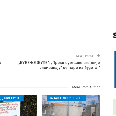
NEXT POST
a
„БУЂЕЊЕ ЖУПЕ“: „Преко сумњиве агенције
„исисавају“ се паре из буџета!“
More From Author
ЈАЧАЊЕ ДОПИСНИЧКЕ МРЕЖЕ НЕЗАВИСНИХ МЕДИЈА У РАСИНСКОМ ОКРУГУ
ЈАЧАЊЕ ДОПИСНИЧКЕ МРЕЖЕ НЕЗАВИСНИХ МЕДИЈА У РАСИНСКОМ ОКРУГУ