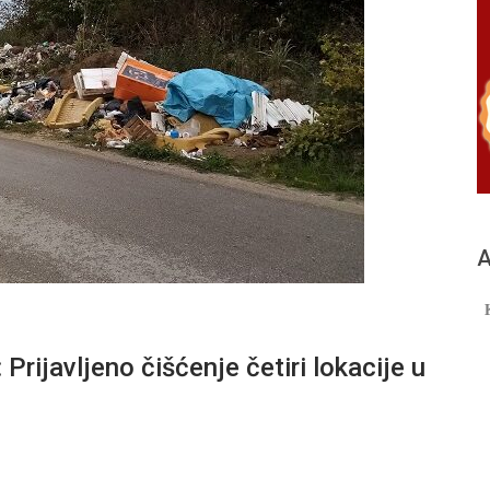
А
javljeno čišćenje četiri lokacije u