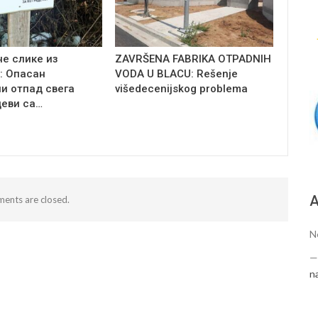
е слике из
ZAVRŠENA FABRIKA OTPADNIH
: Опасан
VODA U BLACU: Rešenje
и отпад свега
višedecenijskog problema
цеви са…
А
ents are closed.
N
n