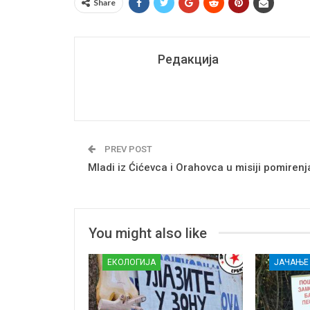
Share
Редакција
PREV POST
Mladi iz Ćićevca i Orahovca u misiji pomirenj
You might also like
ЕКОЛОГИЈА