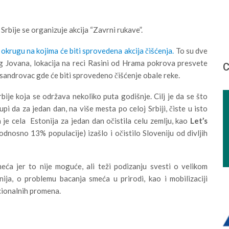
 Srbije se organizuje akcija “Zavrni rukave”.
m okrugu na kojima će biti sprovedena akcija čišćenja.
To su dve
og Jovana, lokacija na reci Rasini od Hrama pokrova presvete
С
sandrovac gde će biti sprovedeno čišćenje obale reke.
ije koja se održava nekoliko puta godišnje. Cilj je da se što
pi da za jedan dan, na više mesta po celoj Srbiji, čiste u isto
a je cela Estonija za jedan dan očistila celu zemlju, kao
Let’s
nosno 13% populacije) izašlo i očistilo Sloveniju od divljih
meća jer to nije moguće, ali teži podizanju svesti o velikom
ija, o problemu bacanja smeća u prirodi, kao i mobilizaciji
ucionalnih promena.