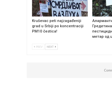
Kruševac peti najzagađeniji
Алармантн
grad u Srbiji po koncentraciji
Гредетина
PM10 čestica!
пестицидн
метар од 
PREV
NEXT
Comm