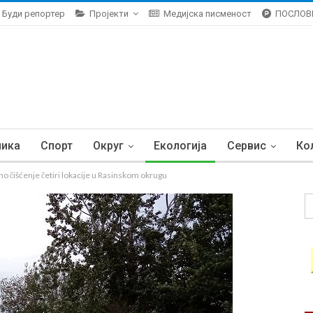
Буди репортер
Пројекти
Медијска писменост
ПОСЛОВ
ника
Спорт
Округ
Екологија
Сервис
Ко
čišćenje četiri lokacije u Rasinskom okrugu