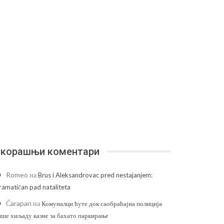
корашњи коментари
Romeo
на
Brus i Aleksandrovac pred nestajanjem:
ramatičan pad nataliteta
Čarapan
на
Комуналци ћуте док саобраћајна полиција
ише хиљаду казне за бахато паркирање