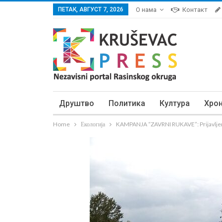
ПЕТАК, АВГУСТ 7, 2026
О нама
Контакт
Друштво
Политика
Култура
Хро
Home
Екологија
KAMPANJA “ZAVRNI RUKAVE”: Prijavljeno 