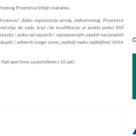
stvenog Prvenstva Srbije u karateu.
ruševac“, dobio organizaciju prvog, jedinstvenog, Prvenstva
mičenja do sada, kroz čije kvalifikacije je prošlo preko 450
avlja i jedno od najvećih i najmasovnijih srpskih nacionalnih
С
kupiti i odmeriti snage samo „najbolji među najboljima“,
ističe
 Hali sportova, sa početkom u 10 sati.