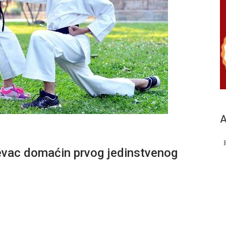
А
vac domaćin prvog jedinstvenog