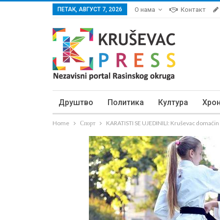
ПЕТАК, АВГУСТ 7, 2026
О нама
Контакт
Друштво
Политика
Култура
Хро
Home
Спорт
KARATISTI SE UJEDINILI: Kruševac domaćin 