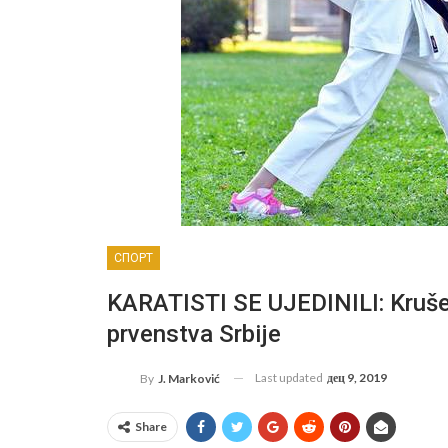
СПОРТ
KARATISTI SE UJEDINILI: Kruše
prvenstva Srbije
Last updated
дец 9, 2019
By
J. Marković
Share