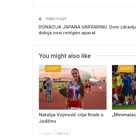
PREV POST
DONACIJA JAPANA VARVARINU: Dom zdravlj
dobija novi rentgen aparat
You might also like
СПОРТ
СПОРТ
Natalija Vojinović cilja finale u
„Minimalac
Judžinu
PREV
NEXT