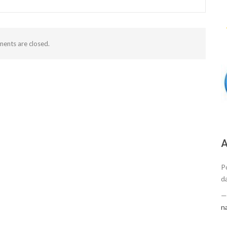
ents are closed.
А
P
d
n