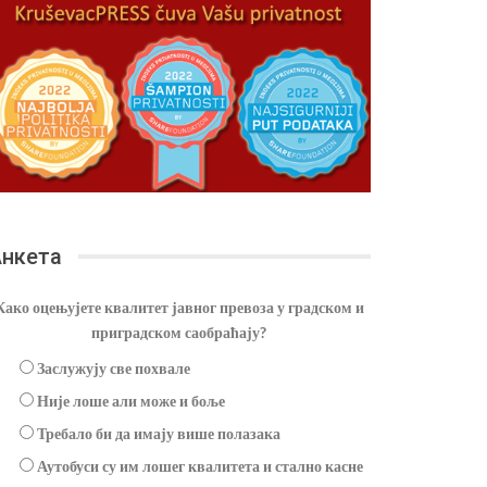
нкета
Како оцењујете квалитет јавног превоза у градском и
приградском саобраћају?
Заслужују све похвале
Није лоше али може и боље
Требало би да имају више полазака
Аутобуси су им лошег квалитета и стално касне