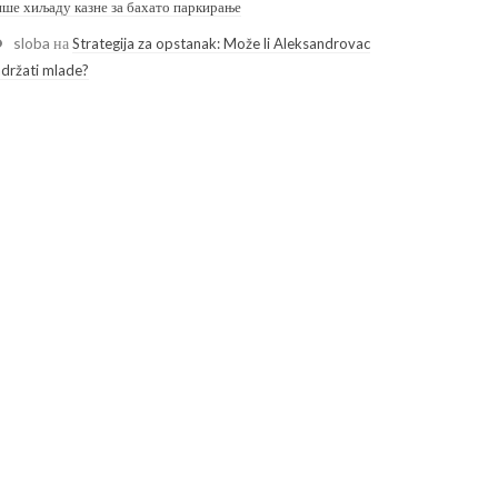
ише хиљаду казне за бахато паркирање
sloba
на
Strategija za opstanak: Može li Aleksandrovac
adržati mlade?