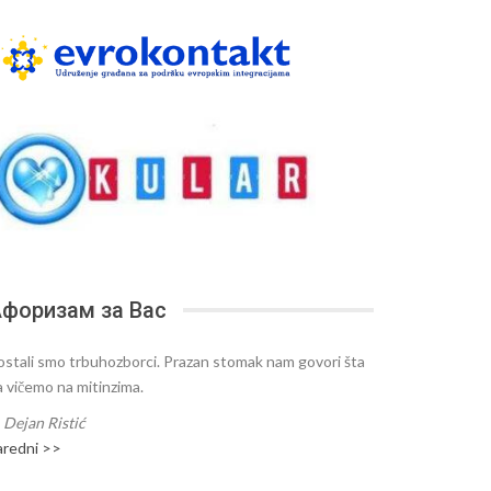
форизам за Вас
ostali smo trbuhozborci. Prazan stomak nam govori šta
a vičemo na mitinzima.
—
Dejan Ristić
aredni >>