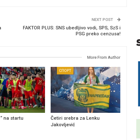
NEXT POST
a
FAKTOR PLUS: SNS ubedljivo vodi, SPS, SzS i
PSG preko cenzusa!
More From Author
СПОРТ
“ na startu
Četiri srebra za Lenku
Jakovljević