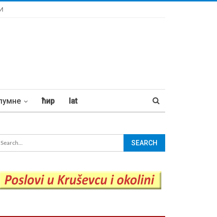
И
лумне
ћир
lat