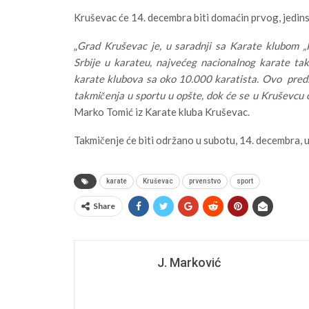
Kruševac će 14. decembra biti domaćin prvog, jedin
„
Grad Kruševac je, u saradnji sa Karate klubom „K
Srbije u karateu, najvećeg nacionalnog karate tak
karate klubova sa oko 10.000 karatista. Ovo predst
takmičenja u sportu u opšte, dok će se u Kruševcu o
Marko Tomić iz Karate kluba Kruševac.
Takmičenje će biti održano u subotu, 14. decembra, u
karate
Kruševac
prvenstvo
sport
Share
J. Marković