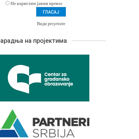
Не користим јавни превоз
Види резултате
арадња на пројектима