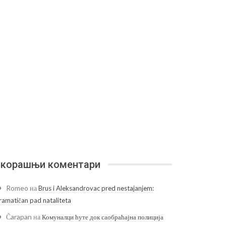
корашњи коментари
Romeo
на
Brus i Aleksandrovac pred nestajanjem:
ramatičan pad nataliteta
Čarapan
на
Комуналци ћуте док саобраћајна полиција