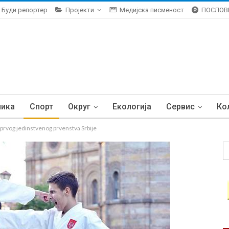
Буди репортер
Пројекти
Медијска писменост
ПОСЛОВ
ника
Спорт
Округ
Екологија
Сервис
Ко
prvog jedinstvenog prvenstva Srbije