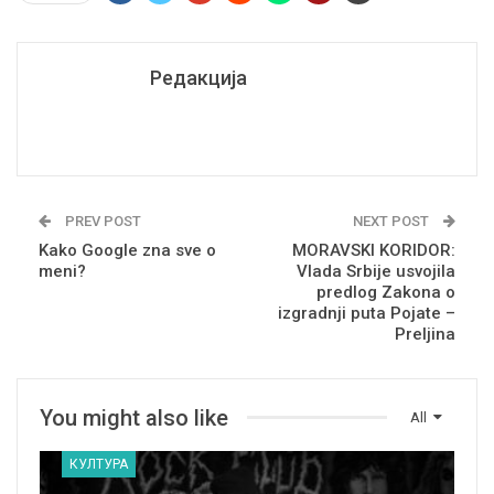
Редакција
PREV POST
NEXT POST
Kako Google zna sve o
MORAVSKI KORIDOR:
meni?
Vlada Srbije usvojila
predlog Zakona o
izgradnji puta Pojate –
Preljina
You might also like
All
КУЛТУРА