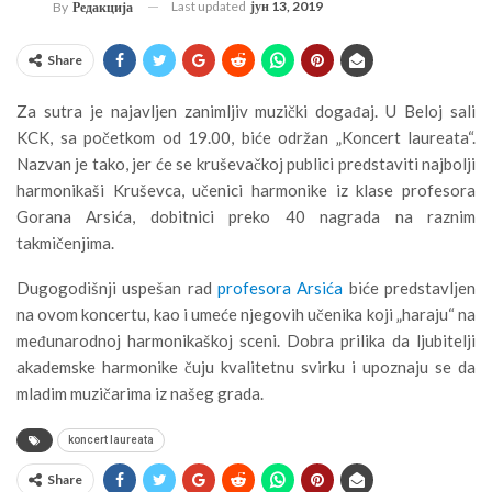
Last updated
јун 13, 2019
By
Редакција
Share
Za sutra je najavljen zanimljiv muzički događaj. U Beloj sali
KCK, sa početkom od 19.00, biće održan „Koncert laureata“.
Nazvan je tako, jer će se kruševačkoj publici predstaviti najbolji
harmonikaši Kruševca, učenici harmonike iz klase profesora
Gorana Arsića, dobitnici preko 40 nagrada na raznim
takmičenjima.
Dugogodišnji uspešan rad
profesora Arsića
biće predstavljen
na ovom koncertu, kao i umeće njegovih učenika koji „haraju“ na
međunarodnoj harmonikaškoj sceni. Dobra prilika da ljubitelji
akademske harmonike čuju kvalitetnu svirku i upoznaju se da
mladim muzičarima iz našeg grada.
koncert laureata
Share