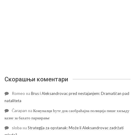
Скорашњи коментари
Romeo
на
Brus i Aleksandrovac pred nestajanjem: Dramatičan pad
nataliteta
Čarapan
на
Комуналци ћуте док саобраћајна полиција пише хиљаду
казне за бахато паркирање
sloba
на
Strategija za opstanak: Može li Aleksandrovac zadržati