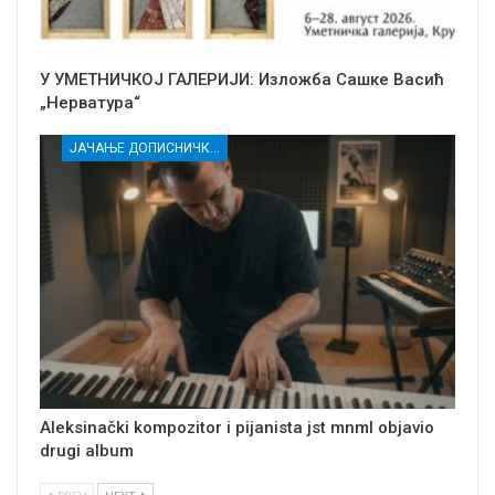
У УМЕТНИЧКОЈ ГАЛЕРИЈИ: Изложба Сашке Васић
„Нерватура“
ЈАЧАЊЕ ДОПИСНИЧКЕ МРЕЖЕ НЕЗАВИСНИХ МЕДИЈА У РАСИНСКОМ ОКРУГУ
Aleksinački kompozitor i pijanista jst mnml objavio
drugi album