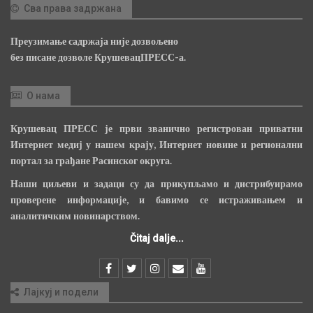
Сва права задржана
Преузимање садржаја није дозвољено
без писане дозволе КрушевацПРЕСС-а.
О нама
Крушевац ПРЕСС је први званично регистрован приватни
Интернет медиј у нашем крају, Интернет новине и регионални
портал за грађане Расинског округа.
Наши циљеви и задаци су да прикупљамо и дистрибуирамо
проверене информације, и бавимо се истраживањем и
аналитичким новинарством.
Čitaj dalje...
Лајкуј и подели