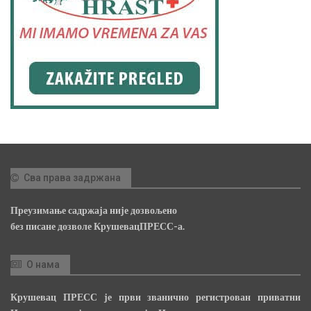
Сва права задржана
Преузимање садржаја није дозвољено
без писане дозволе КрушевацПРЕСС-а.
О нама
Крушевац ПРЕСС је први званично регистрован приватни