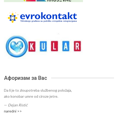
Афоризам за Вас
Da li je to zloupotreba službenog položaja,
ako konobar umre od ciroze jetre.
—
Dejan Ristić
naredni >>