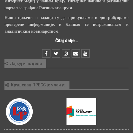
Интернет медиј у нашем крају, Интернет новине и регионални
портал за грађане Расинског округа.
Наши циљеви и задаци су да прикупљамо и дистрибуирамо
проверене информације, и бавимо се истраживањем и
аналитичким новинарством.
Čitaj dalje...
Лајкуј и подели
Крушевац ПРЕСС је члан у: