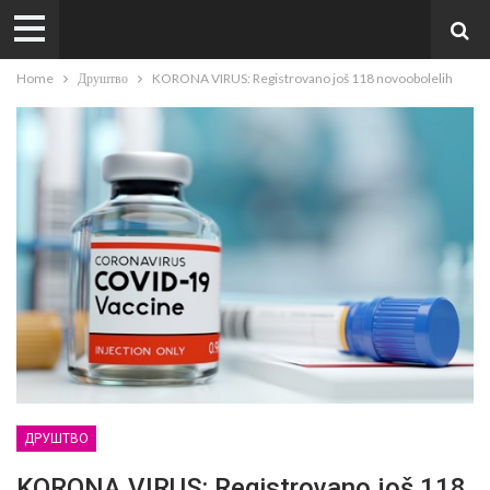
Home
Друштво
KORONA VIRUS: Registrovano još 118 novoobolelih
ДРУШТВО
KORONA VIRUS: Registrovano još 118