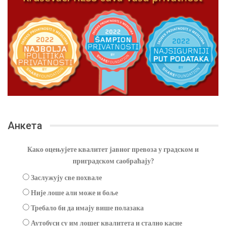
Анкета
Како оцењујете квалитет јавног превоза у градском и
приградском саобраћају?
Заслужују све похвале
Није лоше али може и боље
Требало би да имају више полазака
Аутобуси су им лошег квалитета и стално касне