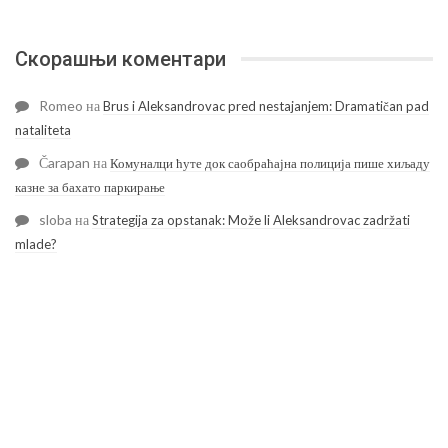
Скорашњи коментари
Romeo
на
Brus i Aleksandrovac pred nestajanjem: Dramatičan pad
nataliteta
Čarapan
на
Комуналци ћуте док саобраћајна полиција пише хиљаду
казне за бахато паркирање
sloba
на
Strategija za opstanak: Može li Aleksandrovac zadržati
mlade?