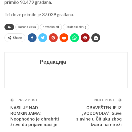
primilo 90.479 građana.
Tri doze primilo je 37.039 građana.
Korona virus
novooboleli
Rasinski okrug
Share
Редакција
PREV POST
NEXT POST
NASILJE NAD
OBAVEŠTENJE IZ
ROMKINJAMA:
„VODOVODA“: Suve
Neophodno je ohrabriti
slavine u Čitluku zbog
žrtve da prijave nasilje!
kvara na mreži