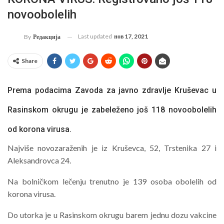
novoobolelih
Last updated
нов 17, 2021
By
Редакција
Share
Prema podacima Zavoda za javno zdravlje Kruševac u
Rasinskom okrugu je zabeleženo još 118 novoobolelih
od korona virusa.
Najviše novozaraženih je iz Kruševca, 52, Trstenika 27 i
Aleksandrovca 24.
Na bolničkom lečenju trenutno je 139 osoba obolelih od
korona virusa.
Do utorka je u Rasinskom okrugu barem jednu dozu vakcine