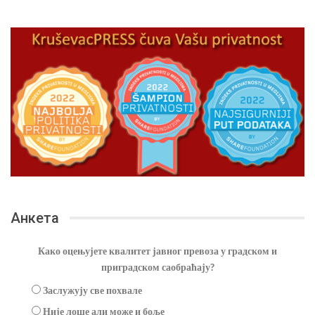
Анкета
Како оцењујете квалитет јавног превоза у градском и
приградском саобраћају?
Заслужују све похвале
Није лоше али може и боље