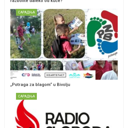
razbolite daleko od kuće?
САРАДЊА
„Potraga za blagom“ u Bivolju
САРАДЊА