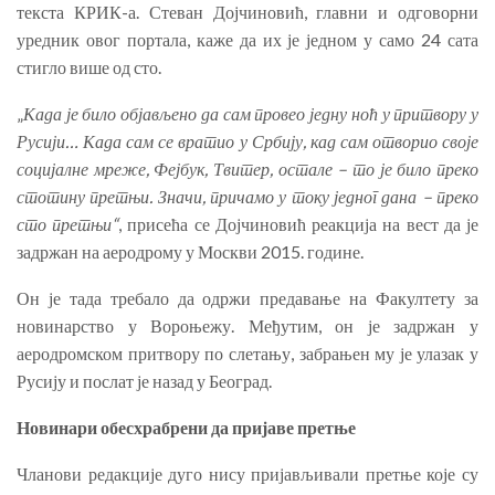
текста КРИК-а. Стеван Дојчиновић, главни и одговорни
уредник овог портала, каже да их је једном у само 24 сата
стигло више од сто.
„
Када је било објављено да сам провео једну ноћ у притвору у
Русији… Када сам се вратио у Србију, кад сам отворио своје
социјалне мреже, Фејбук, Твитер, остале – то је било преко
стотину претњи. Значи, причамо у току једног дана – преко
сто претњи“
, присећа се Дојчиновић реакција на вест да је
задржан на аеродрому у Москви 2015. године.
Он је тада требало да одржи предавање на Факултету за
новинарство у Вороњежу. Међутим, он је задржан у
аеродромском притвору по слетању, забрањен му је улазак у
Русију и послат је назад у Београд.
Новинари обесхрабрени да пријаве претње
Чланови редакције дуго нису пријављивали претње које су