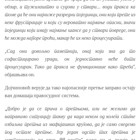
обзир, и тужилаштво и судови у ствари… води пракса ка
томе да ће они најниже разредни појединци, они који прете из
неке фрустрације и који су вероватно најмање опасни, значи
појединци који имају најмање шансе да у ствари повреде, они
ће можда најгоре проћи, макар ће их неко процесуирати.
„Сад они довољно паметнији, онај који зна да то
софистицирано уради, он једноставно неће бити
процесуиран. Тако да пракса не функционише како треба
“,
објашњава он.
Дојчиновић верује да тако најопасније претње заправо остају
ван домашаја правосудног система.
„
Добро је да се прича о претњама, али не желимо да
направимо ситуацију такву да када неком од колега стигне
озбиљна претња из мафијашких кругова, да је само сведемо
под остале претње. Јер један одсто тих претњи је
смртоноснији од ових 99 одсто
“, каже он и додаје да