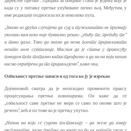
директне претње“. Пријава за обијање стана је једина коју је
када су у питању претње упућиване лично њој. Међутим, у
име редакције подносила их је неколико пута.
„
Знамо из других случајева да суд и тужилаштво не признају
уколико вам неко није буквално рекао: „убићу те, пребићу те“
и тако даље. Тако да знамо да нема поенте пријављивати
нешто иоле суптилније.
Мислим да је стање у правосуђу
поводом тога тотално катастрофално и да ни на који начин
нисмо охрабрени да то пријављујемо
“, каже она.
Озбиљност претње зависи и од тога ко ју је изрекао
Дојчиновић сматра да је неопходно променити праксу
процесуирања претњи новинарима. Он каже да се
„озбиљност саме претње не мери се само по ономе што је
речено“, већ и по томе ко је претњу упутио.
„
Начин на који се судови постављају – да желе да имају
експлицитне, јасне претње до краја да би их уопште узели у