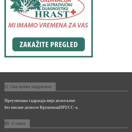
Сва права задржана
Преузимање садржаја није дозвољено
без писане дозволе КрушевацПРЕСС-а.
О нама