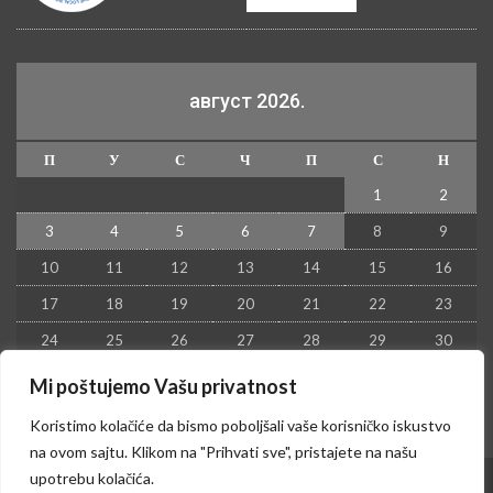
август 2026.
П
У
С
Ч
П
С
Н
1
2
3
4
5
6
7
8
9
10
11
12
13
14
15
16
17
18
19
20
21
22
23
24
25
26
27
28
29
30
31
Mi poštujemo Vašu privatnost
« јул
Koristimo kolačiće da bismo poboljšali vaše korisničko iskustvo
na ovom sajtu. Klikom na "Prihvati sve", pristajete na našu
upotrebu kolačića.