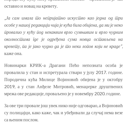
оставио и новац на кревету.
„
Ја сам имала то непријатно искуство као једна од три
особе у нашој редакцији чија је кућа била обијена, да ми је неко
провалио у кућу под некаквим врло сумњивим и врло чудним
околностима где је одређена сума новца остављена на
кревету, па је јако чудно да је то неки лопов који не краде“
,
каже она.
Новинарки КРИК-а Драгани Пећо непозната особа је
провалила у стан и испретурала ствари у јулу 2017. године.
Породична кућа Милице Војиновић обијена је у октобру
2019, а у стан Анђеле Митровић, менаџерке друштвених
мрежа ове редакције, проваљено је у новембру 2020. године.
За ове три провале још увек нико није одговарао, а Војиновић
су полицајци, како каже, чак и убеђивали да случај нема везе
са њеним послом.