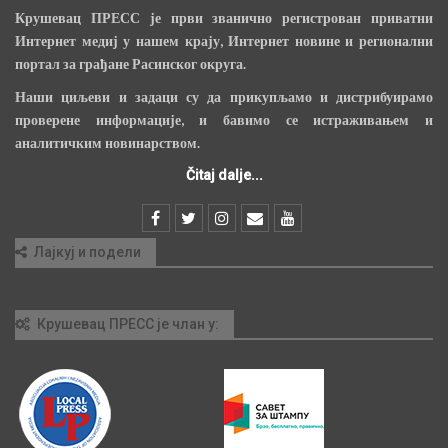
Крушевац ПРЕСС је први званично регистрован приватни
Интернет медиј у нашем крају, Интернет новине и регионални
портал за грађане Расинског округа.
Наши циљеви и задаци су да прикупљамо и дистрибуирамо
проверене информације, и бавимо се истраживањем и
аналитичким новинарством.
Čitaj dalje...
Лајкуј и подели
Крушевац ПРЕСС је члан у: