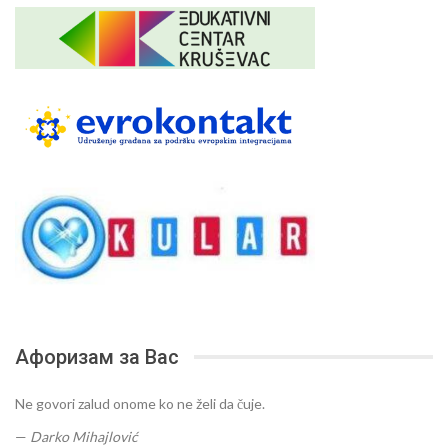
Афоризам за Вас
Ne govori zalud onome ko ne želi da čuje.
—
Darko Mihajlović