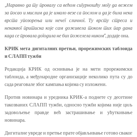
„
Наравно да ту провалу са већом сигурношћу могу да вежем
за посао и мислим да је имало везе са послом и да је била нека
врста упозорења или нечег сличног. Ту врсту стреса и
некаквог притиска које сам доживела током тих пар дана
када се провала догодила не бих пожелела ником
“, додаје она.
КРИК мета дигиталних претњи, прорежимских таблоида
и СЛАПП тужби
Редакција КРИК од оснивања је на мети прорежимски
таблоида, а међународне организације неколико пута су до
сада реаговале због кампања којима су изложени.
Против новинара и уредника КРИК-а поднете су десетине
такозваних СЛАПП тужби, односно тужби којима није циљ
задовољење правде већ застрашивање и ућуткивање
новинара.
Дигиталне увреде и претње прате објављивање готово сваког