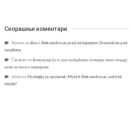
Скорашњи коментари
Romeo
на
Brus i Aleksandrovac pred nestajanjem: Dramatičan pad
nataliteta
Čarapan
на
Комуналци ћуте док саобраћајна полиција пише хиљаду
казне за бахато паркирање
sloba
на
Strategija za opstanak: Može li Aleksandrovac zadržati
mlade?