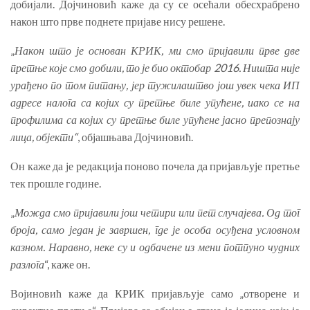
добијали. Дојчиновић каже да су се осећали обесхрабрено
након што прве поднете пријаве нису решене.
„
Након што је основан КРИК, ми смо пријавили прве две
претње које смо добили, то је био октобар 2016. Ништа није
урађено по том питању, јер тужилаштво још увек чека ИП
адресе налога са којих су претње биле упућене, иако се на
профилима са којих су претње биле упућене јасно препознају
лица, објекти“
, објашњава Дојчиновић.
Он каже да је редакција поново почела да пријављује претње
тек прошле године.
„
Можда смо пријавили још четири или пет случајева. Од тог
броја, само један је завршен, где је особа осуђена условном
казном. Наравно, неке су и одбачене из мени потпуно чудних
разлога
“, каже он.
Војиновић каже да КРИК пријављује само „отворене и