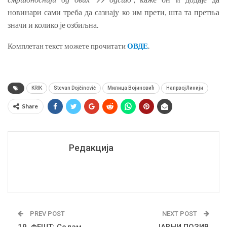
новинари сами треба да сазнају ко им прети, шта та претња
значи и колико је озбиљна.
Комплетан текст можете прочитати
ОВДЕ
.
KRIK
Stevan Dojčinović
Милица Војиновић
НапрвојЛинији
Share
Редакција
PREV POST
NEXT POST