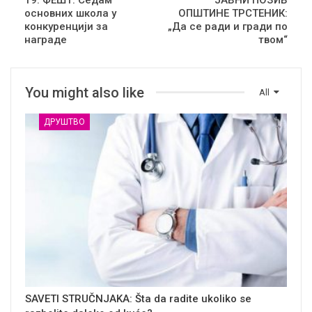
19. ФЕШТ: Седам
ЈАВНИ ПОЗИВ
основних школа у
ОПШТИНЕ ТРСТЕНИК:
конкуренцији за
„Да се ради и гради по
награде
твом“
You might also like
All
ДРУШТВО
SAVETI STRUČNJAKA: Šta da radite ukoliko se