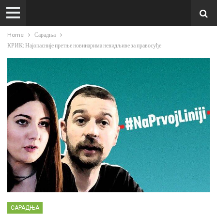
Home
Сарадња
КРИК: Најопасније претње новинарима невидљиве за правосуђе
САРАДЊА