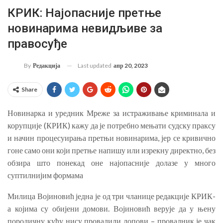
КРИК: Најопасније претње
новинарима невидљиве за
правосуђе
Last updated
апр 20, 2023
By
Редакција
Share
Новинарка и уредник Мреже за истраживање криминала и
корупције (КРИК) кажу да је потребно мењати судску праксу
и начин процесуирања претњи новинарима, јер се кривично
гоне само они који претње напишу или изрекну директно, без
обзира што понекад оне најопасније долазе у много
суптилнијим формама
Милица Војиновић једна је од три чланице редакције КРИК-
а којима су обијени домови. Војиновић верује да у њену
породичну кућу нису провалили лопови – провалник је чак