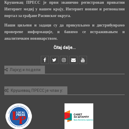
Крушевац ПРЕСС је први званично регистрован приватни
Интернет медиј у нашем крају, Интернет новине и регионални
портал за грађане Расинског округа.
Наши циљеви и задаци су да прикупљамо и дистрибуирамо
проверене информације, и бавимо се истраживањем и
аналитичким новинарством.
Čitaj dalje...
Лајкуј и подели
Крушевац ПРЕСС је члан у: