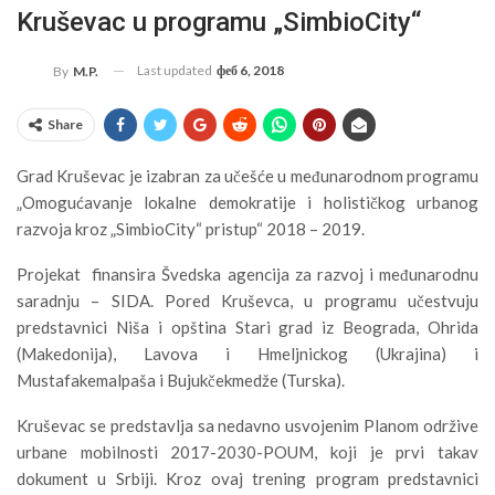
Kruševac u programu „SimbioCity“
Last updated
феб 6, 2018
By
M.P.
Share
Grad Kruševac je izabran za učešće u međunarodnom programu
„Omogućavanje lokalne demokratije i holističkog urbanog
razvoja kroz „SimbioCity“ pristup“ 2018 – 2019.
Projekat finansira Švedska agencija za razvoj i međunarodnu
saradnju – SIDA. Pored Kruševca, u programu učestvuju
predstavnici Niša i opština Stari grad iz Beograda, Ohrida
(Makedonija), Lavova i Hmeljnickog (Ukrajina) i
Mustafakemalpaša i Bujukčekmedže (Turska).
Kruševac se predstavlja sa nedavno usvojenim Planom održive
urbane mobilnosti 2017-2030-POUM, koji je prvi takav
dokument u Srbiji. Kroz ovaj trening program predstavnici