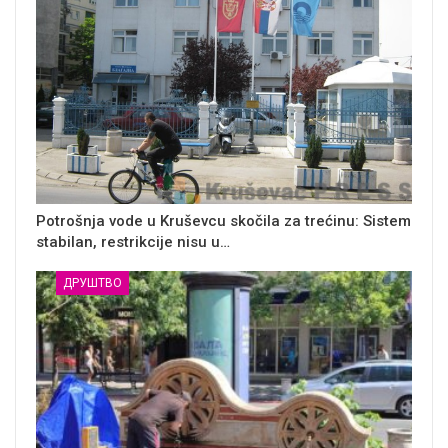
Potrošnja vode u Kruševcu skočila za trećinu: Sistem
stabilan, restrikcije nisu u…
ДРУШТВО