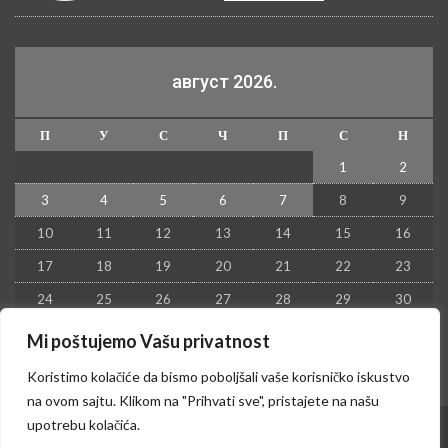
август 2026.
П
У
С
Ч
П
С
Н
1
2
3
4
5
6
7
8
9
10
11
12
13
14
15
16
17
18
19
20
21
22
23
24
25
26
27
28
29
30
31
Mi poštujemo Vašu privatnost
« јул
Koristimo kolačiće da bismo poboljšali vaše korisničko iskustvo
na ovom sajtu. Klikom na "Prihvati sve", pristajete na našu
upotrebu kolačića.
© 2026 - Kruševac PRESS. Sva prava zadržana.