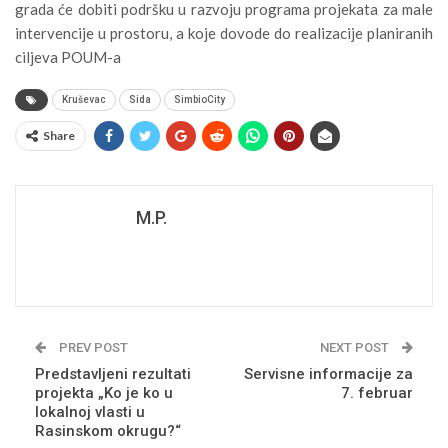
grada će dobiti podršku u razvoju programa projekata za male
intervencije u prostoru, a koje dovode do realizacije planiranih
ciljeva POUM-a
Kruševac
Sida
SimbioCity
Share
M.P.
PREV POST
NEXT POST
Predstavljeni rezultati
Servisne informacije za
projekta „Ko je ko u
7. februar
lokalnoj vlasti u
Rasinskom okrugu?“