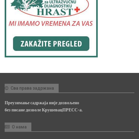
Сва права задржана
Преузимање садржаја није дозвољено
без писане дозволе КрушевацПРЕСС-а.
О нама