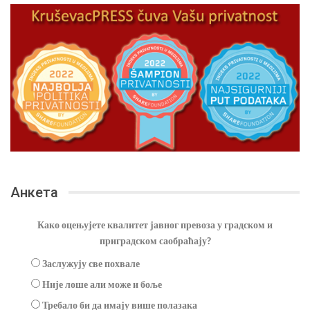
Анкета
Како оцењујете квалитет јавног превоза у градском и
приградском саобраћају?
Заслужују све похвале
Није лоше али може и боље
Требало би да имају више полазака