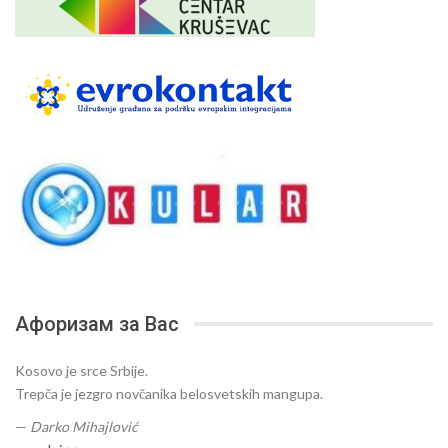
Афоризам за Вас
Kosovo je srce Srbije.
Trepča je jezgro novčanika belosvetskih mangupa.
—
Darko Mihajlović