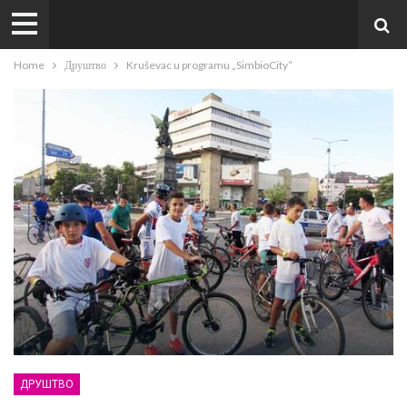
Home
Друштво
Kruševac u programu „SimbioCity“
ДРУШТВО