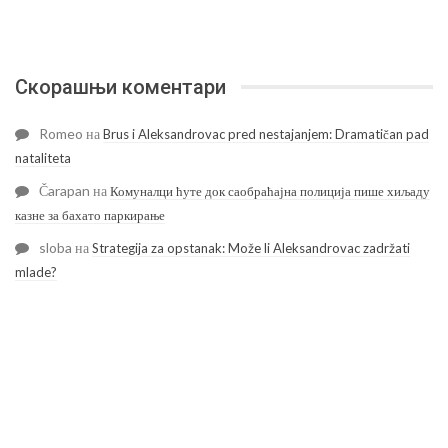
Скорашњи коментари
Romeo
на
Brus i Aleksandrovac pred nestajanjem: Dramatičan pad
nataliteta
Čarapan
на
Комуналци ћуте док саобраћајна полиција пише хиљаду
казне за бахато паркирање
sloba
на
Strategija za opstanak: Može li Aleksandrovac zadržati
mlade?