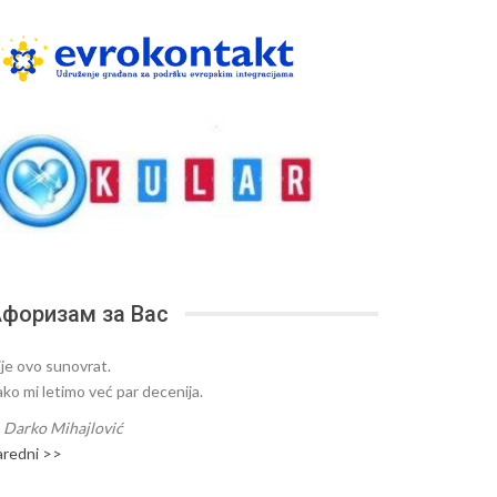
форизам за Вас
ije ovo sunovrat.
ako mi letimo već par decenija.
—
Darko Mihajlović
aredni >>