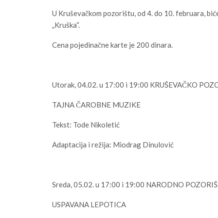
U Kruševačkom pozorištu, od 4. do 10. februara, biće
„Kruška“.
Cena pojedinačne karte je 200 dinara.
Utorak, 04.02. u 17:00 i 19:00 KRUŠEVAČKO PO
TAJNA ČAROBNE MUZIKE
Tekst: Tode Nikoletić
Adaptacija i režija: Miodrag Dinulović
Sreda, 05.02. u 17:00 i 19:00 NARODNO POZORI
USPAVANA LEPOTICA