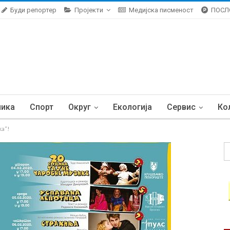
Буди репортер
Пројекти
Медијска писменост
ПОСЛ
ника
Спорт
Округ
Екологија
Сервис
Ко
ka“!