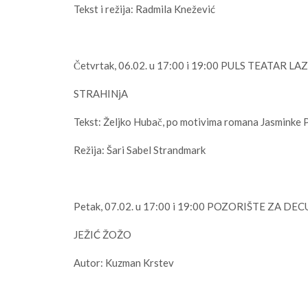
Tekst i režija: Radmila Knežević
Četvrtak, 06.02. u 17:00 i 19:00 PULS TEATAR L
STRAHINjA
Tekst: Željko Hubač, po motivima romana Jasminke 
Režija: Šari Sabel Strandmark
Petak, 07.02. u 17:00 i 19:00 POZORIŠTE ZA D
JEŽIĆ ŽOŽO
Autor: Kuzman Krstev