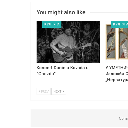
You might also like
КУЛТУРА
КУЛТУР
Koncert Daniela Kovača u
У УМЕТНИ
“Gnezdu”
Изложба 
„Нерватур
PREV
NEXT
Comm