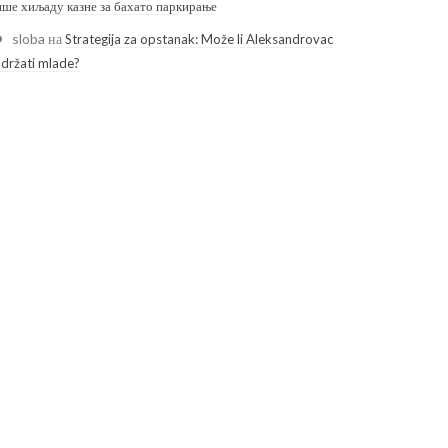
ише хиљаду казне за бахато паркирање
sloba
на
Strategija za opstanak: Može li Aleksandrovac
adržati mlade?