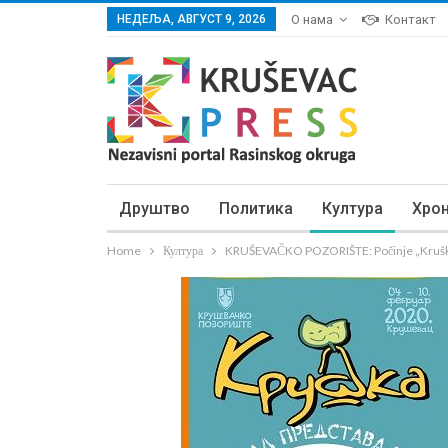
НЕДЕЉА, АВГУСТ 9, 2026
О нама
Контакт
Друштво
Политика
Култура
Хро
Home
Култура
KRUŠEVAČKO POZORIŠTE: Počinje „Kruš