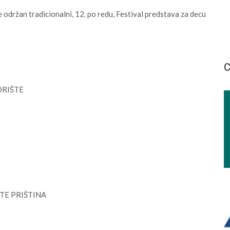
 održan tradicionalni, 12. po redu, Festival predstava za decu
С
ZORIŠTE
ŠTE PRIŠTINA