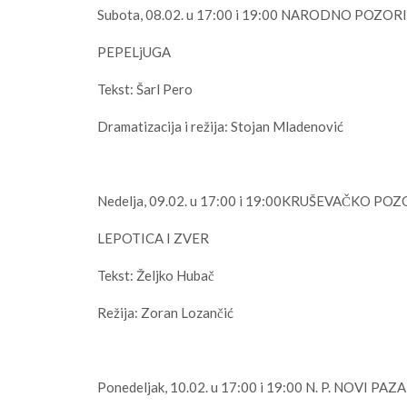
Subota, 08.02. u 17:00 i 19:00 NARODNO POZO
PEPELjUGA
Tekst: Šarl Pero
Dramatizacija i režija: Stojan Mladenović
Nedelja, 09.02. u 17:00 i 19:00KRUŠEVAČKO PO
LEPOTICA I ZVER
Tekst: Željko Hubač
Režija: Zoran Lozančić
Ponedeljak, 10.02. u 17:00 i 19:00 N. P. NOVI PAZ