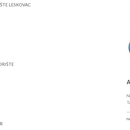
RIŠTE LESKOVAC
ZORIŠTE
А
N
T
n
AR