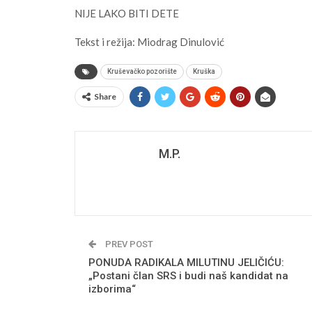
NIJE LAKO BITI DETE
Tekst i režija: Miodrag Dinulović
Kruševačko pozorište
Kruška
Share
M.P.
PREV POST
PONUDA RADIKALA MILUTINU JELIČIĆU:
„Postani član SRS i budi naš kandidat na
izborima“