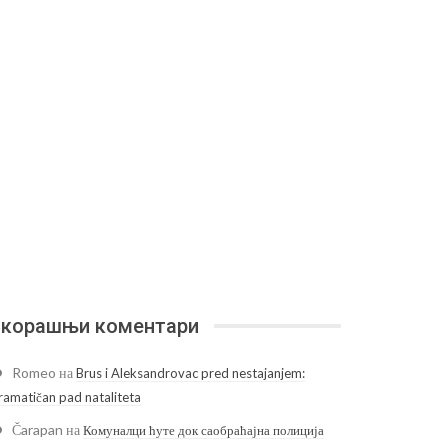
корашњи коментари
Romeo
на
Brus i Aleksandrovac pred nestajanjem:
ramatičan pad nataliteta
Čarapan
на
Комуналци ћуте док саобраћајна полиција