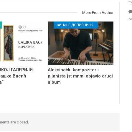
п
More From Author
z
А
ЈАЧАЊЕ ДОПИСНИЧКЕ МРЕЖЕ НЕЗАВИСНИХ МЕДИЈА У РАСИНСКОМ ОКРУГУ
ЧКОЈ ГАЛЕРИЈИ:
Aleksinački kompozitor i
Сашке Васић
pijanista jst mnml objavio drugi
а“
album
ents are closed.