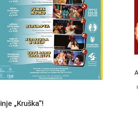
А
je „Kruška“!