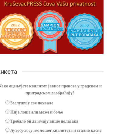
нкета
Како оцењујете квалитет јавног превоза у градском и
приградском саобраћају?
Заслужују све похвале
Није лоше али може и боље
Требало би да имају више полазака
Аутобуси су им лошег квалитета и стално касне