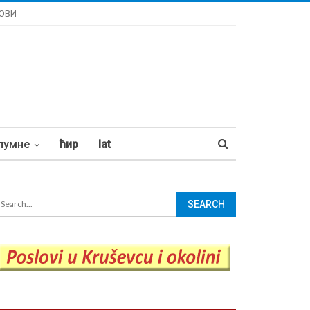
ОВИ
лумне
ћир
lat