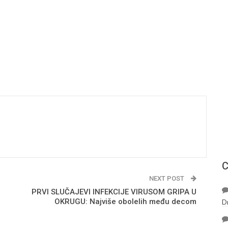
С
NEXT POST
PRVI SLUČAJEVI INFEKCIJE VIRUSOM GRIPA U
OKRUGU: Najviše obolelih među decom
D