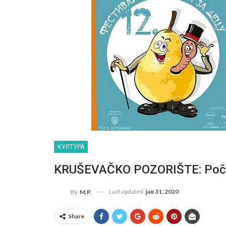
КУЛТУРА
KRUŠEVAČKO POZORIŠTE: Počin
Last updated
јан 31, 2020
By
M.P.
Share