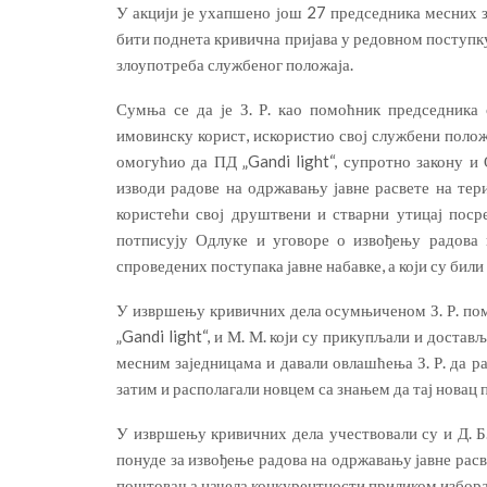
У акцији је ухапшено још 27 председника месних з
бити поднета кривична пријава у редовном поступк
злоупотреба службеног положаја.
Сумња се да је З. Р. као помоћник председника
имовинску корист, искористио свој службени поло
омогућио да ПД „Gandi light“, супротно закону и
изводи радове на одржавању јавне расвете на тер
користећи свој друштвени и стварни утицај поср
потписују Одлуке и уговоре о извођењу радова и
спроведених поступака јавне набавке, а који су бил
У извршењу кривичних дела осумњиченом З. Р. пом
„Gandi light“, и М. М. који су прикупљали и доста
месним заједницама и давали овлашћења З. Р. да р
затим и располагали новцем са знањем да тај новац
У извршењу кривичних дела учествовали су и Д. Б., 
понуде за извођење радова на одржавању јавне расв
поштовања начела конкурентности приликом избора П