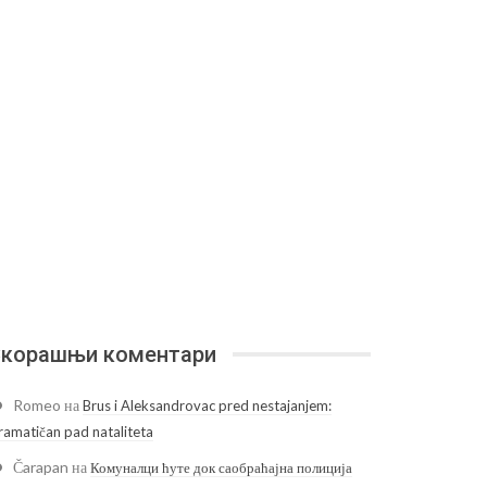
корашњи коментари
Romeo
на
Brus i Aleksandrovac pred nestajanjem:
ramatičan pad nataliteta
Čarapan
на
Комуналци ћуте док саобраћајна полиција