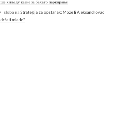
ише хиљаду казне за бахато паркирање
sloba
на
Strategija za opstanak: Može li Aleksandrovac
adržati mlade?