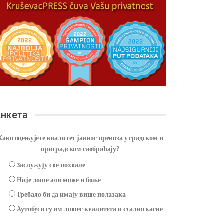
нкета
Како оцењујете квалитет јавног превоза у градском и
приградском саобраћају?
Заслужују све похвале
Није лоше али може и боље
Требало би да имају више полазака
Аутобуси су им лошег квалитета и стално касне