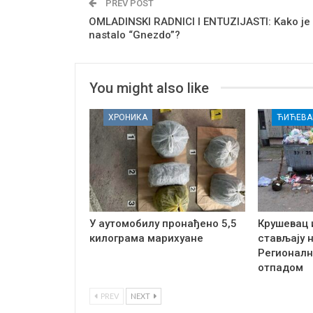
PREV POST
OMLADINSKI RADNICI I ENTUZIJASTI: Kako je
nastalo “Gnezdo”?
You might also like
ХРОНИКА
ЋИЋЕВА
У аутомобилу пронађено 5,5
Крушевац 
килограма марихуане
стављају 
Регионалн
отпадом
PREV
NEXT