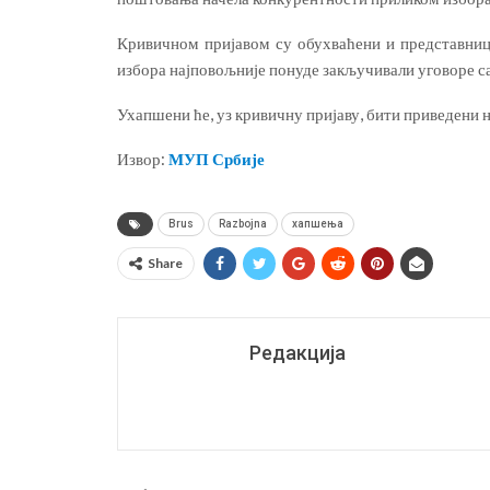
Кривичном пријавом су обухваћени и представници
избора најповољније понуде закључивали уговоре са 
Ухапшени ће, уз кривичну пријаву, бити приведени
Извор:
МУП Србије
Brus
Razbojna
хапшења
Share
Редакција