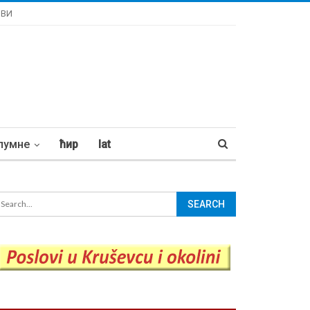
ОВИ
лумне
ћир
lat