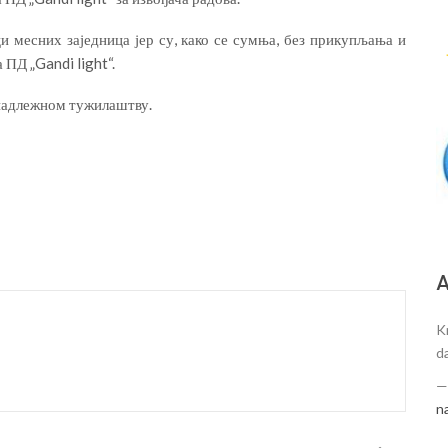
 месних заједница јер су, како се сумња, без прикупљања и
ПД „Gandi light“.
 надлежном тужилаштву.
А
K
d
n