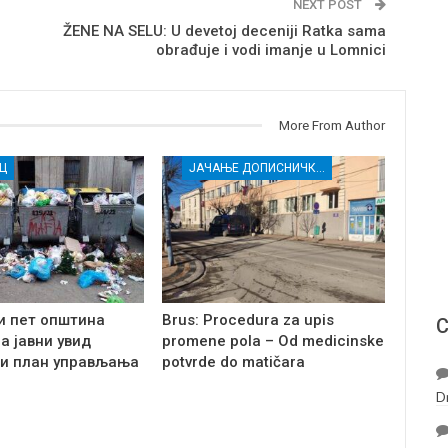
NEXT POST
ŽENE NA SELU: U devetoj deceniji Ratka sama
obrađuje i vodi imanje u Lomnici
More From Author
Ц
ЈАЧАЊЕ ДОПИСНИЧКЕ МРЕЖЕ НЕЗАВИСНИХ МЕДИЈА У РАСИНСКОМ ОКРУГУ
и пет општина
Brus: Procedura za upis
С
на јавни увид
promene pola – Od medicinske
и план управљања
potvrde do matičara
D