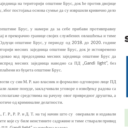
аједница на територији општине Брус, док ће против двојице
у, због постојања основа сумње да су извршили кривично дело
 општине Брус, у намери да за себе прибави противправну
жај и прекорачио границе својих службених овлашћења и тиме
 Одлуци општине Брус, у периоду од 2018. до 2020. године
иторији месних заједница општине Брус, док је истовремено
едовао код председника месних заједница општине Брус да
спред месних заједница наводно са ПД „Gandi light“, без
и плаћени из буџета општине Брус.
огли су син М. Р. као власник и формално одговорно лице ПД
вљали лажне понуде, закључивали уговоре о извођењу радова са
асполагаже средствима на рачуну овог привредног друштва, а
 потиче од криминалне делатности.
Г. Р., Р. Р. и Д. Т. на тај начин што су оверавали и издавали
ете које су биле неистините садржине и тиме стварали привид
Д „Gandi light“ за извођача радова.