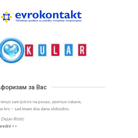
форизам за Вас
renuo sam jutros na posao, zavrnuo rukave,
ao krv – sad imam dva dana slobodno.
—
Dejan Ristić
aredni >>