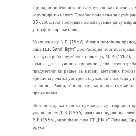
Припадници Министарства унутрашњих послова, У
корупције, по налогу Посебног одељења за сузбија
35 особа, због постојања основа сумње да су извр
утицајем и прање новца.
Ухапшени су З. Р. (1962), бивши помоћник предс
лице ПД „Gandi light“ доо Разбојна, због постојањ
и злоупотреба службеног положаја, М. Р. (1987), в
сумње да је учинио кривично дело злоупотреба
предузетничке радње за израду металних произво
кривична дела злоупотреба службеног положаја у п
заједнице Равни, због постојања основа сумње да
прање новца.
Због постојања основа сумње да су извршили кр
ухапшени су Д. Б. (1956), власник продавнице елект
Р. Р. (1956), овлашћено лице ПР „Rilex“ Лепенац, Бр
Бруса.