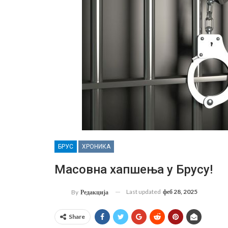
БРУС
ХРОНИКА
Масовна хапшења у Брусу!
Last updated
феб 28, 2025
By
Редакција
Share