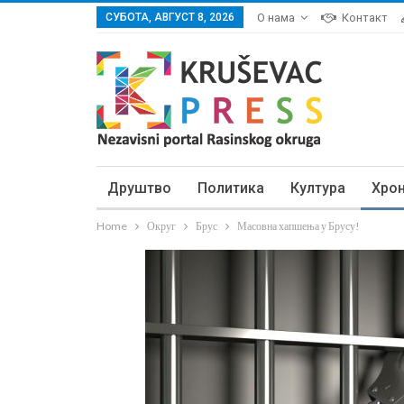
СУБОТА, АВГУСТ 8, 2026
О нама
Контакт
Друштво
Политика
Култура
Хро
Home
Округ
Брус
Масовна хапшења у Брусу!