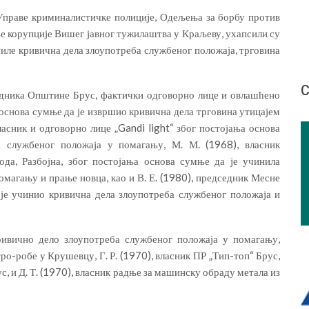
праве криминалистичке полиције, Одељења за борбу против
ње корупције Вишег јавног тужилаштва у Краљеву, ухапсили су
шиле кривична дела злоупотреба службеног положаја, трговина
С
едника Општине Брус, фактички одговорно лице и овлашћено
а основа сумње да је извршио кривична дела трговина утицајем
ласник и одговорно лице „Gandi light“ због постојања основа
 службеног положаја у помагању, М. М. (1968), власник
да, Разбојна, због постојања основа сумње да је учинила
омагању и прање новца, као и В. Е. (1980), председник Месне
 је учинио кривична дела злоупотреба службеног положаја и
ивично дело злоупотреба службеног положаја у помагању,
ро-робе у Крушевцу, Г. Р. (1970), власник ПР „Тип-топ“ Брус,
ус, и Д. Т. (1970), власник радње за машинску обраду метала из