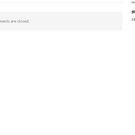
п
z
ents are closed.