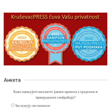
Анкета
Како оцењујете квалитет јавног превоза у градском и
приградском саобраћају?
Заслужују све похвале