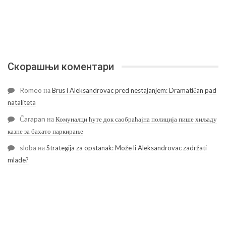
Скорашњи коментари
Romeo
на
Brus i Aleksandrovac pred nestajanjem: Dramatičan pad
nataliteta
Čarapan
на
Комуналци ћуте док саобраћајна полиција пише хиљаду
казне за бахато паркирање
sloba
на
Strategija za opstanak: Može li Aleksandrovac zadržati
mlade?