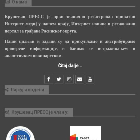
О нама
Крушевац ПРЕСС је први званично регистрован приватни
Интернет медиј у нашем крају, Интернет новине и регионални
портал за грађане Расинског округа.
Наши циљеви и задаци су да прикупљамо и дистрибуирамо
проверене информације, и бавимо се истраживањем и
аналитичким новинарством.
Čitaj dalje...
Лајкуј и подели
Крушевац ПРЕСС је члан у: