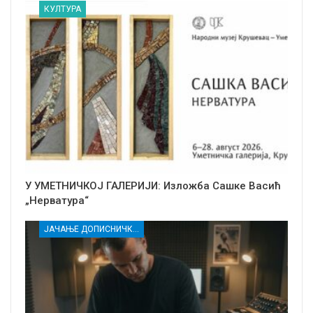
КУЛТУРА
У УМЕТНИЧКОЈ ГАЛЕРИЈИ: Изложба Сашке Васић
„Нерватура“
ЈАЧАЊЕ ДОПИСНИЧКЕ МРЕЖЕ НЕЗАВИСНИХ МЕДИЈА У РАСИНСКОМ ОКРУГУ