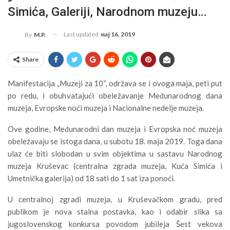
Simića, Galeriji, Narodnom muzeju…
Last updated
мај 16, 2019
By
M.P.
Share
Manifestacija „Muzeji za 10“, održava se i ovoga maja, peti put
po redu, i obuhvatajući obeležavanje Međunarodnog dana
muzeja, Evropske noći muzeja i Nacionalne nedelje muzeja.
Ove godine, Međunarodni dan muzeja i Evropska noć muzeja
obeležavaju se istoga dana, u subotu 18. maja 2019. Toga dana
ulaz će biti slobodan u svim objektima u sastavu Narodnog
muzeja Kruševac (centralna zgrada muzeja, Kuća Simića i
Umetnička galerija) od 18 sati do 1 sat iza ponoći.
U centralnoj zgradi muzeja, u Kruševačkom gradu, pred
publikom je nova stalna postavka, kao i odabir slika sa
jugoslovenskog konkursa povodom jubileja Šest vekova