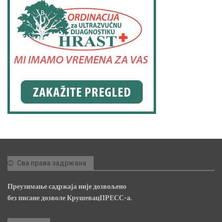
Сва права задржана
Преузимање садржаја није дозвољено
без писане дозволе КрушевацПРЕСС-а.