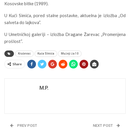
Kosovske bitke (1989).
U Kući Simića, pored stalne postavke, aktuelna je izložba „Od
salveta do lajkova“.
U Umetničkoj galeriji – izložba Dragane Žarevac „Promenjena
prošlost“.
Kruševac
Kuća SImića
Muzeji za 10
Share
M.P.
PREV POST
NEXT POST