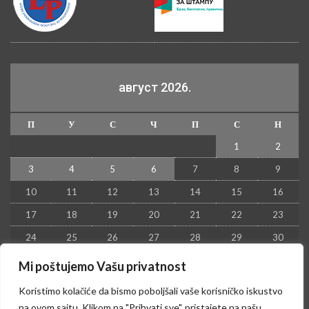
август 2026.
П
У
С
Ч
П
С
Н
1
2
3
4
5
6
7
8
9
10
11
12
13
14
15
16
17
18
19
20
21
22
23
24
25
26
27
28
29
30
31
Mi poštujemo Vašu privatnost
« јул
Koristimo kolačiće da bismo poboljšali vaše korisničko iskustvo
na ovom sajtu. Klikom na "Prihvati sve", pristajete na našu