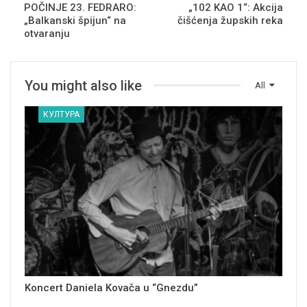
POČINJE 23. FEDRARO:
„102 KAO 1“: Akcija
„Balkanski špijun“ na
čišćenja župskih reka
otvaranju
You might also like
All
КУЛТУРА
Koncert Daniela Kovača u “Gnezdu”