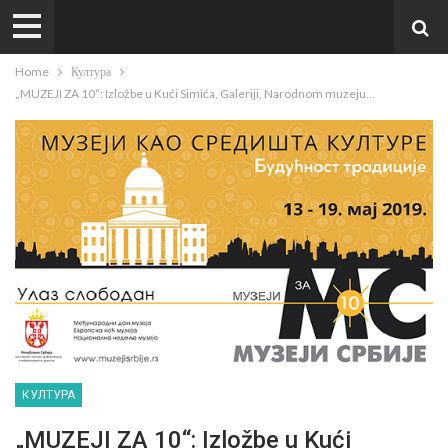
Home
Култура
„MUZEJI ZA 10“: Izložbe u Kući Simića, Galeriji, Narodnom muzeju…
КУЛТУРА
„MUZEJI ZA 10“: Izložbe u Kući