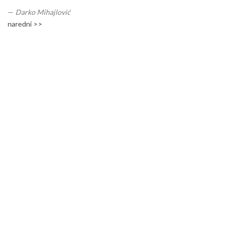
—
Darko Mihajlović
naredni >>