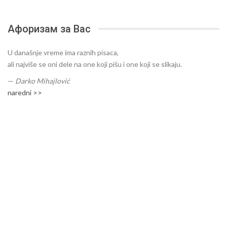
Афоризам за Вас
U današnje vreme ima raznih pisaca,
ali najviše se oni dele na one koji pišu i one koji se slikaju.
—
Darko Mihajlović
naredni >>