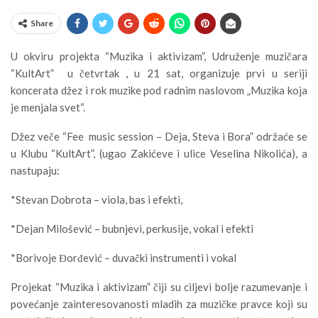
Share
U okviru projekta “Muzika i aktivizam”, Udruženje muzičara
“KultArt” u četvrtak , u 21 sat, organizuje prvi u seriji
koncerata džez i rok muzike pod radnim naslovom „Muzika koja
je menjala svet“.
Džez veče “Fee music session – Deja, Steva i Bora” održaće se
u Klubu “KultArt”, (ugao Zakićeve i ulice Veselina Nikolića), a
nastupaju:
*Stevan Dobrota – viola, bas i efekti,
*Dejan Milošević – bubnjevi, perkusije, vokal i efekti
*Borivoje Đorđević – duvački instrumenti i vokal
Projekat “Muzika i aktivizam” čiji su ciljevi bolje razumevanje i
povećanje zainteresovanosti mladih za muzičke pravce koji su