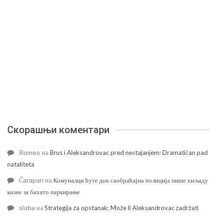
Скорашњи коментари
Romeo
на
Brus i Aleksandrovac pred nestajanjem: Dramatičan pad
nataliteta
Čarapan
на
Комуналци ћуте док саобраћајна полиција пише хиљаду
казне за бахато паркирање
sloba
на
Strategija za opstanak: Može li Aleksandrovac zadržati