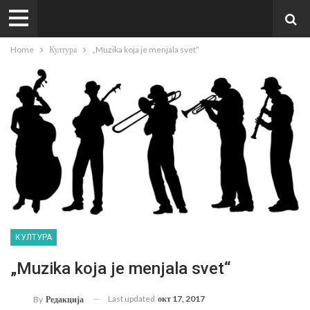
Home
Култура
„Muzika koja je menjala svet“
КУЛТУРА
„Muzika koja je menjala svet“
Last updated
окт 17, 2017
By
Редакција