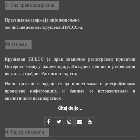
Сва права задржана
Преузимање садржаја није дозвољено
без писане дозволе КрушевацПРЕСС-а.
О нама
Крушевац ПРЕСС је први званично регистрован приватни
Интернет медиј у нашем крају, Интернет новине и регионални
портал за грађане Расинског округа.
Наши циљеви и задаци су да прикупљамо и дистрибуирамо
проверене информације, и бавимо се истраживањем и
аналитичким новинарством.
Čitaj dalje...
Лајкуј и подели