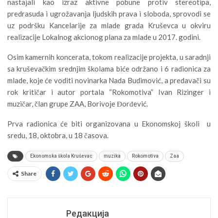
nastajali kao izraz aktivne pobune protiv stereotipa,
predrasuda i ugrožavanja ljudskih prava i sloboda, sprovodi se
uz podršku Kancelarije za mlade grada Kruševca u okviru
realizacije Lokalnog akcionog plana za mlade u 2017. godini.
Osim kamernih koncerata, tokom realizacije projekta, u saradnji
sa kruševačkim srednjim školama biće održano i 6 radionica za
mlade, koje će voditi novinarka Nada Budimović, a predavači su
rok kritičar i autor portala “Rokomotiva” Ivan Rizinger i
muzičar, član grupe ZAA, Borivoje Đorđević.
Prva radionica će biti organizovana u Ekonomskoj školi u
sredu, 18, oktobra, u 18 časova.
Ekonomska škola Kruševac
muzika
Rokomotiva
Zaa
Share
Редакција