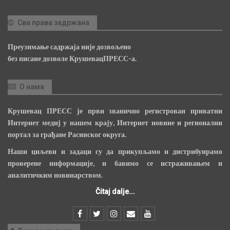
Сва права задржана
Преузимање садржаја није дозвољено
без писане дозволе КрушевацПРЕСС-а.
О нама
Крушевац ПРЕСС је први званично регистрован приватни
Интернет медиј у нашем крају, Интернет новине и регионални
портал за грађане Расинског округа.
Наши циљеви и задаци су да прикупљамо и дистрибуирамо
проверене информације, и бавимо се истраживањем и
аналитичким новинарством.
Čitaj dalje...