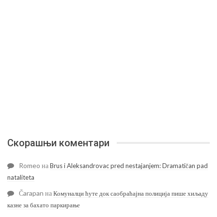
Скорашњи коментари
Romeo
на
Brus i Aleksandrovac pred nestajanjem: Dramatičan pad
nataliteta
Čarapan
на
Комуналци ћуте док саобраћајна полиција пише хиљаду
казне за бахато паркирање