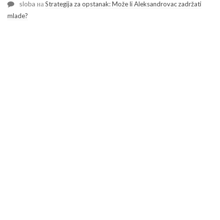
sloba
на
Strategija za opstanak: Može li Aleksandrovac zadržati
mlade?