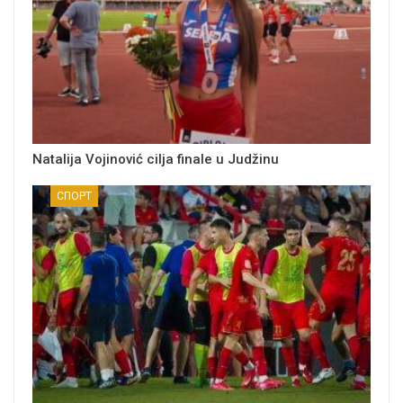
Natalija Vojinović cilja finale u Judžinu
СПОРТ