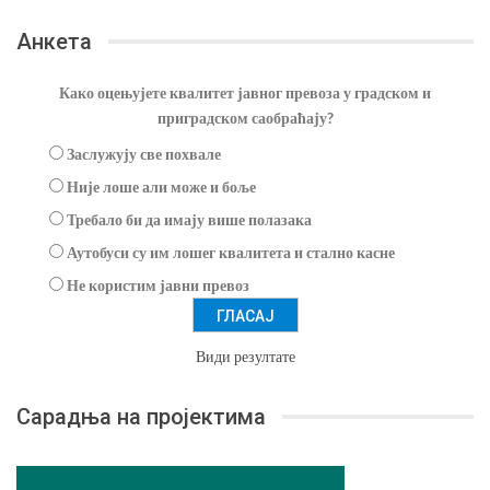
Анкета
Како оцењујете квалитет јавног превоза у градском и
приградском саобраћају?
Заслужују све похвале
Није лоше али може и боље
Требало би да имају више полазака
Аутобуси су им лошег квалитета и стално касне
Не користим јавни превоз
Види резултате
Сарадња на пројектима