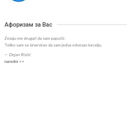
Афоризам за Вас
Zezaju me drugari da sam papučić.
Toliko sam se iznervirao da sam jedva odvezao kecelju.
—
Dejan Ristić
naredni >>