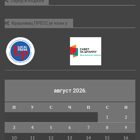
Лајкуј и подели
Крушевац ПРЕСС је члан у:
август 2026.
П
У
С
Ч
П
С
Н
1
2
3
4
5
6
7
8
9
10
11
12
13
14
15
16