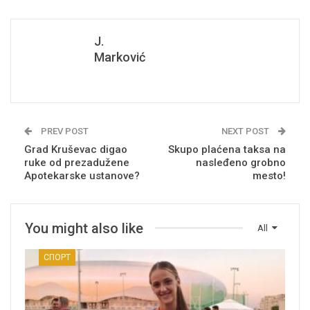
J.
Marković
PREV POST
NEXT POST
Grad Kruševac digao
Skupo plaćena taksa na
ruke od prezadužene
nasleđeno grobno
Apotekarske ustanove?
mesto!
You might also like
All
СПОРТ