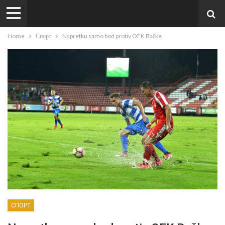
Home
Спорт
Napretku samo bod protiv OFK Bačke
СПОРТ