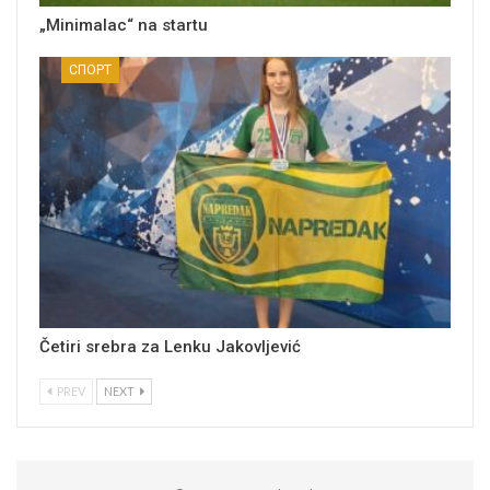
„Minimalac“ na startu
СПОРТ
Četiri srebra za Lenku Jakovljević
PREV
NEXT