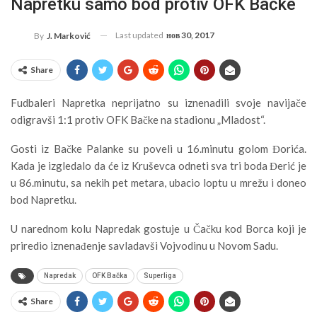
Napretku samo bod protiv OFK Bačke
Last updated
нов 30, 2017
By
J. Marković
Share
Fudbaleri Napretka neprijatno su iznenadili svoje navijače
odigravši 1:1 protiv OFK Bačke na stadionu „Mladost“.
Gosti iz Bačke Palanke su poveli u 16.minutu golom Đorića.
Kada je izgledalo da će iz Kruševca odneti sva tri boda Đerić je
u 86.minutu, sa nekih pet metara, ubacio loptu u mrežu i doneo
bod Napretku.
U narednom kolu Napredak gostuje u Čačku kod Borca koji je
priredio iznenađenje savladavši Vojvodinu u Novom Sadu.
Napredak
OFK Bačka
Superliga
Share