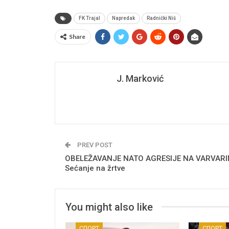
FK Trajal
Napredak
Radnički Niš
Share
J. Marković
PREV POST
OBELEŽAVANJE NATO AGRESIJE NA VARVARI
Sećanje na žrtve
You might also like
СПОРТ
СПОРТ