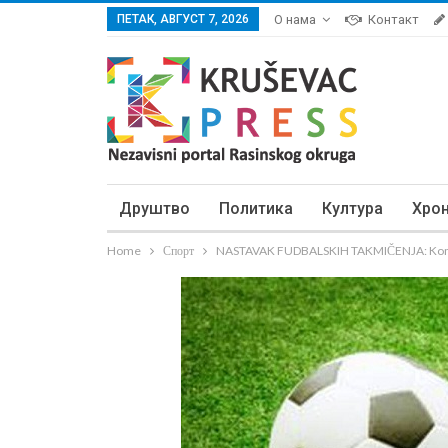
ПЕТАК, АВГУСТ 7, 2026
О нама
Контакт
Друштво
Политика
Култура
Хро
Home
Спорт
NASTAVAK FUDBALSKIH TAKMIČENJA: Komš