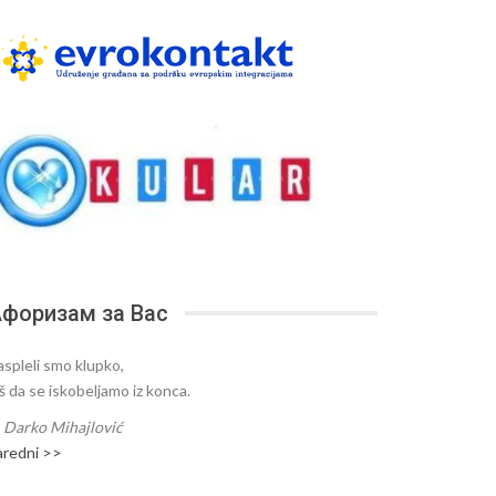
форизам за Вас
aspleli smo klupko,
oš da se iskobeljamo iz konca.
—
Darko Mihajlović
aredni >>