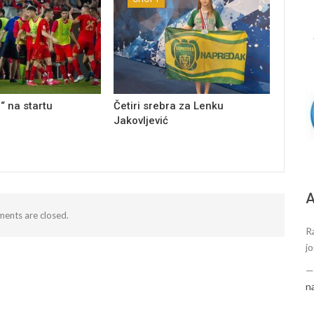
“ na startu
Četiri srebra za Lenku
Jakovljević
А
ents are closed.
R
j
n