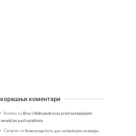
корашњи коментари
Romeo
на
Brus i Aleksandrovac pred nestajanjem:
ramatičan pad nataliteta
Čarapan
на
Комуналци ћуте док саобраћајна полиција