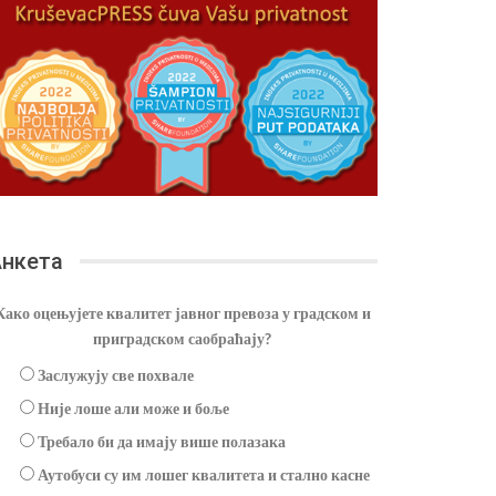
нкета
Како оцењујете квалитет јавног превоза у градском и
приградском саобраћају?
Заслужују све похвале
Није лоше али може и боље
Требало би да имају више полазака
Аутобуси су им лошег квалитета и стално касне