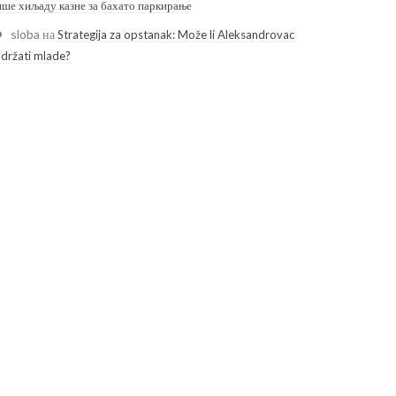
ише хиљаду казне за бахато паркирање
sloba
на
Strategija za opstanak: Može li Aleksandrovac
adržati mlade?