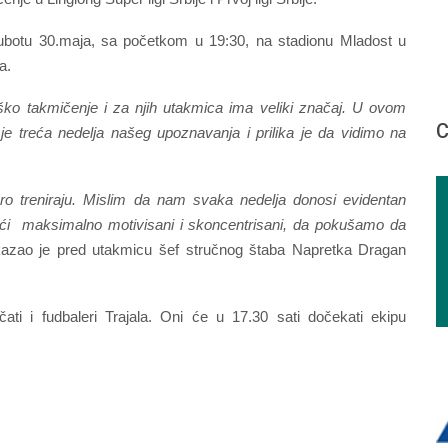
botu 30.maja, sa početkom u 19:30, na stadionu Mladost u
a.
ko takmičenje i za njih utakmica ima veliki značaj. U ovom
С
e treća nedelja našeg upoznavanja i prilika je da vidimo na
o treniraju. Mislim da nam svaka nedelja donosi evidentan
i ući maksimalno motivisani i skoncentrisani, da pokušamo da
 kazao je pred utakmicu šef stručnog štaba Napretka Dragan
ati i fudbaleri Trajala. Oni će u 17.30 sati dočekati ekipu