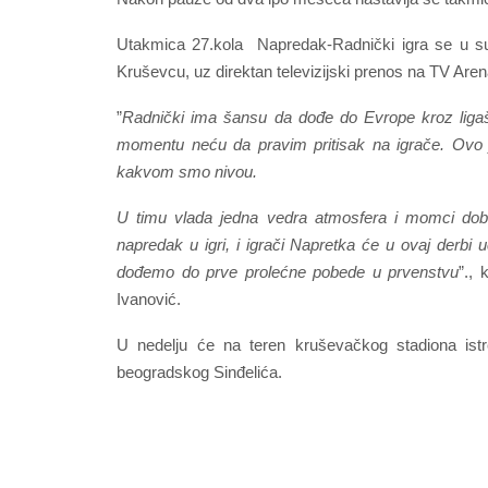
Utakmica 27.kola Napredak-Radnički igra se u su
Kruševcu, uz direktan televizijski prenos na TV Aren
”
Radnički ima šansu da dođe do Evrope kroz ligaš
momentu neću da pravim pritisak na igrače. Ovo j
kakvom smo nivou.
U timu vlada jedna vedra atmosfera i momci dobr
napredak u igri, i igrači Napretka će u ovaj derb
dođemo do prve prolećne pobede u prvenstvu
”.,
Ivanović.
U nedelju će na teren kruševačkog stadiona istrč
beogradskog Sinđelića.