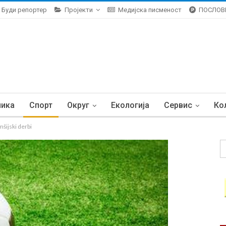
Буди репортер
Пројекти
Медијска писменост
ПОСЛОВ
ника
Спорт
Округ
Екологија
Сервис
Ко
ijski derbi