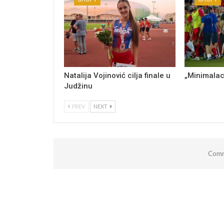
Natalija Vojinović cilja finale u
„Minimalac
Judžinu
PREV
NEXT
Comm