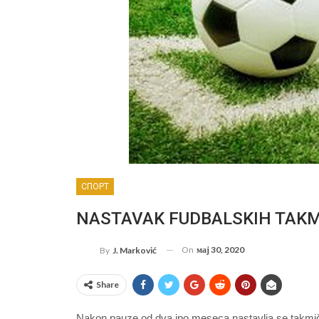
СПОРТ
NASTAVAK FUDBALSKIH TAKMIČ
On
мај 30, 2020
By
J. Marković
Share
Nakon pauze od dva ipo meseca nastavlja se takmičenje