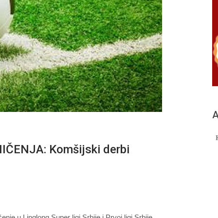
А
ENJA: Komšijski derbi
 u Linglong Super ligi Srbije i Prvoj ligi Srbije.