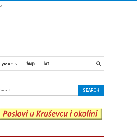
И
лумне
ћир
lat