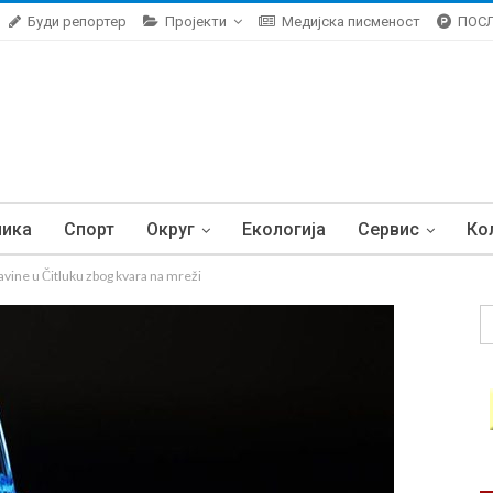
Буди репортер
Пројекти
Медијска писменост
ПОС
ника
Спорт
Округ
Екологија
Сервис
Ко
ne u Čitluku zbog kvara na mreži