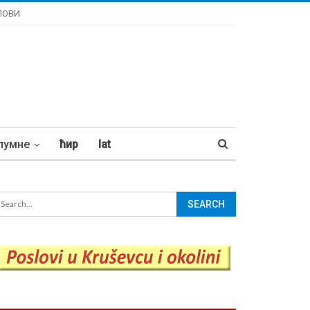
ЛОВИ
лумне
ћир
lat