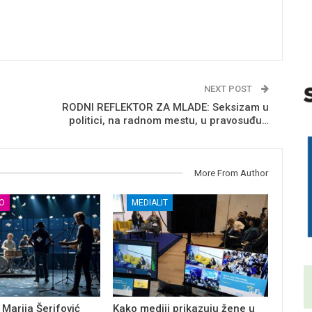
NEXT POST
RODNI REFLEKTOR ZA MLADE: Seksizam u
politici, na radnom mestu, u pravosuđu…
More From Author
О
MEDIALIT
 Marija Šerifović
Kako mediji prikazuju žene u