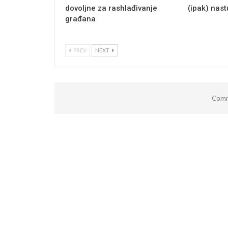
dovoljne za rashlađivanje
(ipak) nas
građana
PREV
NEXT
Comm