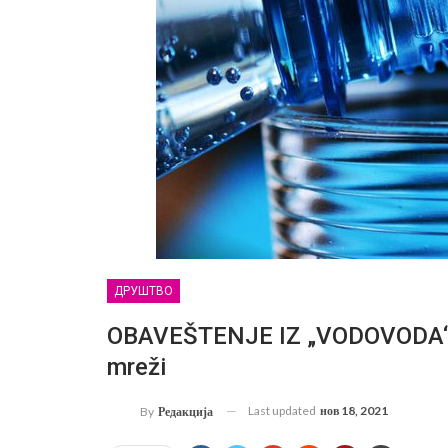
ДРУШТВО
OBAVEŠTENJE IZ „VODOVODA“: S
mreži
Last updated
нов 18, 2021
By
Редакција