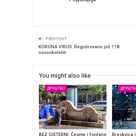
PREV POST
KORONA VIRUS: Registrovano još 118
novoobolelih
You might also like
ДРУШТВО
ДРУШТВ
BEZ CISTERNI: Česme i fontane
Breskvica i