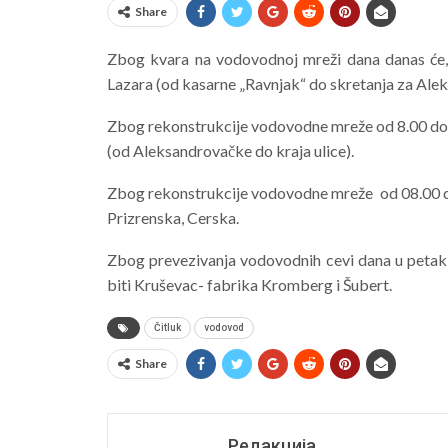
Share
Zbog kvara na vodovodnoj mreži dana danas će, 
Lazara (od kasarne „Ravnjak“ do skretanja za Alek
Zbog rekonstrukcije vodovodne mreže od 8.00 do 1
(od Aleksandrovačke do kraja ulice).
Zbog rekonstrukcije vodovodne mreže od 08.00 do
Prizrenska, Cerska.
Zbog prevezivanja vodovodnih cevi dana u petak
biti Kruševac- fabrika Kromberg i Šubert.
Čitluk
vodovod
Share
Редакција