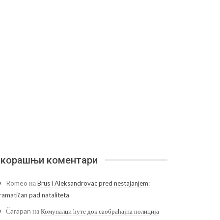
корашњи коментари
Romeo
на
Brus i Aleksandrovac pred nestajanjem:
ramatičan pad nataliteta
Čarapan
на
Комуналци ћуте док саобраћајна полиција