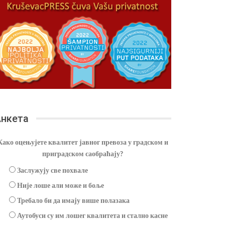
нкета
Како оцењујете квалитет јавног превоза у градском и
приградском саобраћају?
Заслужују све похвале
Није лоше али може и боље
Требало би да имају више полазака
Аутобуси су им лошег квалитета и стално касне