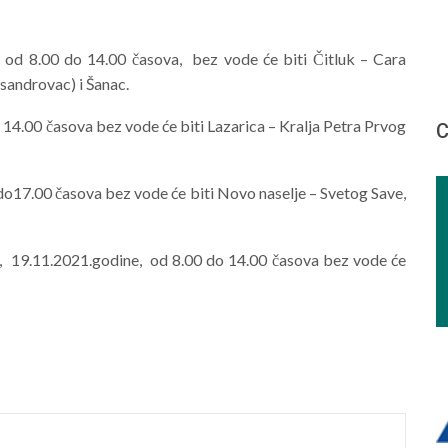
od 8.00 do 14.00 časova, bez vode će biti Čitluk – Cara
sandrovac) i Šanac.
4.00 časova bez vode će biti Lazarica – Kralja Petra Prvog
С
17.00 časova bez vode će biti Novo naselje – Svetog Save,
, 19.11.2021.godine, od 8.00 do 14.00 časova bez vode će