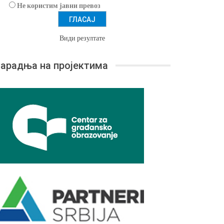
Не користим јавни превоз
Види резултате
арадња на пројектима