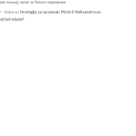
ише хиљаду казне за бахато паркирање
sloba
на
Strategija za opstanak: Može li Aleksandrovac
adržati mlade?