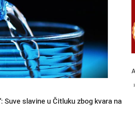
А
uve slavine u Čitluku zbog kvara na