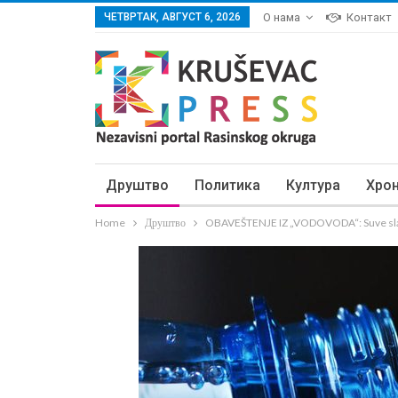
ЧЕТВРТАК, АВГУСТ 6, 2026
О нама
Контакт
Друштво
Политика
Култура
Хро
Home
Друштво
OBAVEŠTENJE IZ „VODOVODA“: Suve slavi