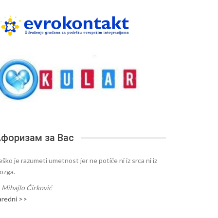
форизам за Вас
ško je razumeti umetnost jer ne potiče ni iz srca ni iz
ozga.
—
Mihajlo Ćirković
aredni >>