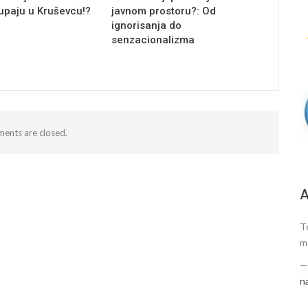
tupaju u Kruševcu!?
javnom prostoru?: Od
ignorisanja do
senzacionalizma
ents are closed.
А
Te
m
n