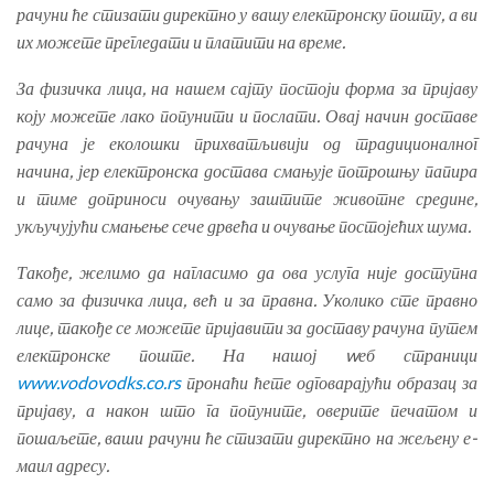
рачуни ће стизати директно у вашу електронску пошту, а ви
их можете прегледати и платити на време.
За физичка лица, на нашем сајту постоји форма за пријаву
коју можете лако попунити и послати. Овај начин доставе
рачуна је еколошки прихватљивији од традиционалног
начина, јер електронска достава смањује потрошњу папира
и тиме доприноси очувању заштите животне средине,
укључујући смањење сече дрвећа и очување постојећих шума.
Такође, желимо да нагласимо да ова услуга није доступна
само за физичка лица, већ и за правна. Уколико сте правно
лице, такође се можете пријавити за доставу рачуна путем
електронске поште. На нашој wеб страници
www.vodovodks.co.rs
пронаћи ћете одговарајући образац за
пријаву, а након што га попуните, оверите печатом и
пошаљете, ваши рачуни ће стизати директно на жељену е-
маил адресу.