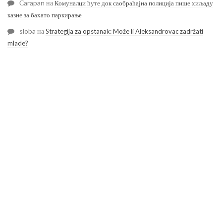
Čarapan
на
Комуналци ћуте док саобраћајна полиција пише хиљаду
казне за бахато паркирање
sloba
на
Strategija za opstanak: Može li Aleksandrovac zadržati
mlade?