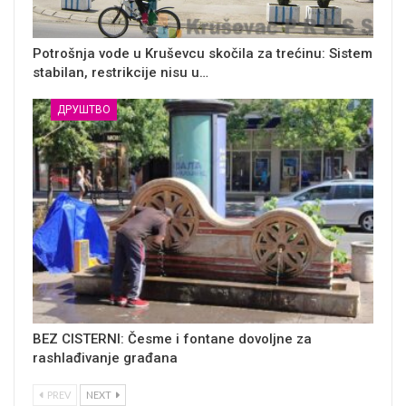
Potrošnja vode u Kruševcu skočila za trećinu: Sistem
stabilan, restrikcije nisu u…
ДРУШТВО
BEZ CISTERNI: Česme i fontane dovoljne za
rashlađivanje građana
PREV
NEXT