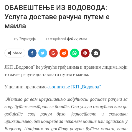
ОБАВЕШТЕЊЕ ИЗ ВОДОВОДА:
Услуга доставе рачуна путем е
маила
Last updated
феб 22, 2023
By
Редакција
Share
ЈКП „Водовод“ ће убудуће грађанима и правним лицима, који
то желе, рачуне достављати путем е маила.
У целини преносимо
саопштење ЈКП „Водовод“
.
„
Желимо да вам представимо могућност доставе рачуна за
воду путем електронске поште. Ова услуга омогућава вам да
добијете свој рачун брзо, једноставно и еколошки
прихватљиво, без потребе за чекањем поште или одласком у
Водовод. Пријавом за доставу рачуна путем маил-а, ваши