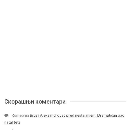
Скорашњи коментари
Romeo
на
Brus i Aleksandrovac pred nestajanjem: Dramatičan pad
nataliteta