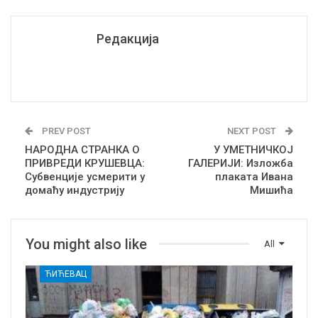
Редакција
PREV POST
NEXT POST
НАРОДНА СТРАНКА О
У УМЕТНИЧКОЈ
ПРИВРЕДИ КРУШЕВЦА:
ГАЛЕРИЈИ: Изложба
Субвенције усмерити у
плаката Ивана
домаћу индустрију
Мишића
You might also like
All
ЋИЋЕВАЦ