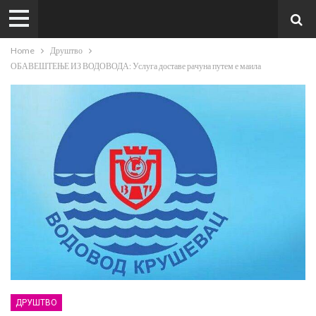
Home
Друштво
ОБАВЕШТЕЊЕ ИЗ ВОДОВОДА: Услуга доставе рачуна путем е маила
ДРУШТВО