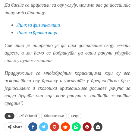
Да бисте се пријавили за ову услугу, молимо вас да посетите
нашу wеб страницу:
Линк за физичка лица
Линк за правна лица
Све што је потребно је да нам доставите своју е-маил
адресу, а ми ћемо се побринути да ваши рачуни убудуће
стижу путем е-поште.
Придружите се многобројним корисницима који су већ
искористили ову прилику и уживајте у предностима брзе,
једноставне и еколошки прихватљиве доставе рачуна за
водуи будите они који воде рачуна о заштити животне
средине“.
JKP Vodovod
Обавештење
рачун
Share