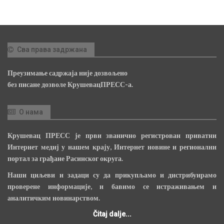
Сва права задржана
Преузимање садржаја није дозвољено
без писане дозволе КрушевацПРЕСС-а.
О нама
Крушевац ПРЕСС је први званично регистрован приватни
Интернет медиј у нашем крају, Интернет новине и регионални
портал за грађане Расинског округа.
Наши циљеви и задаци су да прикупљамо и дистрибуирамо
проверене информације, и бавимо се истраживањем и
аналитичким новинарством.
Čitaj dalje...