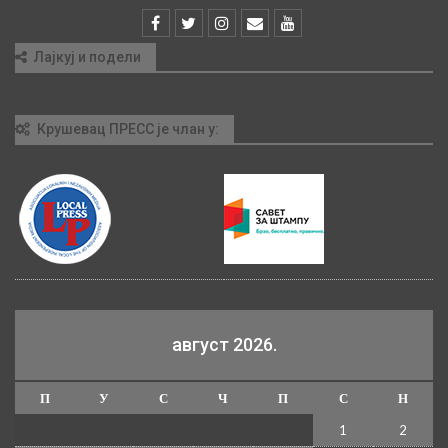
Лајкуј и подели
Крушевац ПРЕСС је члан у:
август 2026.
П
У
С
Ч
П
С
Н
1
2