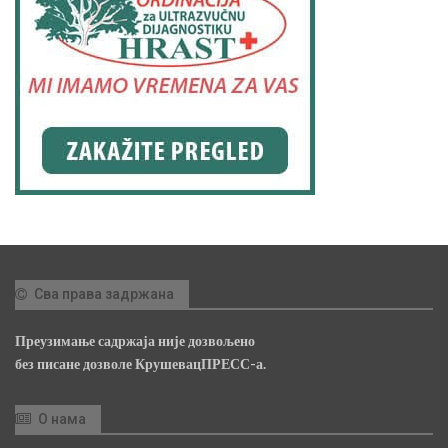
Сва права задржана
Преузимање садржаја није дозвољено
без писане дозволе КрушевацПРЕСС-а.
О нама