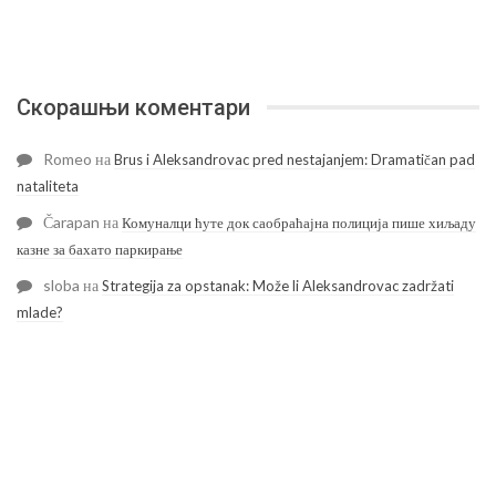
Скорашњи коментари
Romeo
на
Brus i Aleksandrovac pred nestajanjem: Dramatičan pad
nataliteta
Čarapan
на
Комуналци ћуте док саобраћајна полиција пише хиљаду
казне за бахато паркирање
sloba
на
Strategija za opstanak: Može li Aleksandrovac zadržati
mlade?