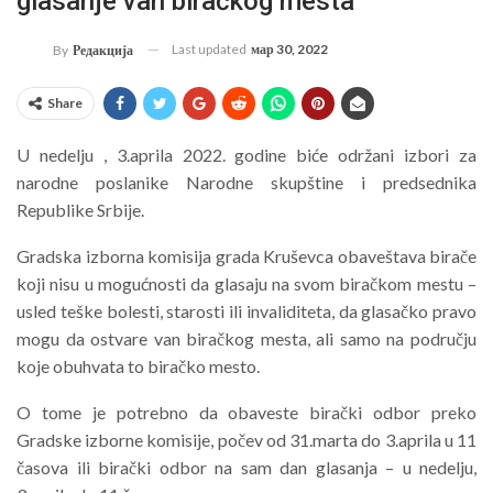
glasanje van biračkog mesta
Last updated
мар 30, 2022
By
Редакција
Share
U nedelju , 3.aprila 2022. godine biće održani izbori za
narodne poslanike Narodne skupštine i predsednika
Republike Srbije.
Gradska izborna komisija grada Kruševca obaveštava birače
koji nisu u mogućnosti da glasaju na svom biračkom mestu –
usled teške bolesti, starosti ili invaliditeta, da glasačko pravo
mogu da ostvare van biračkog mesta, ali samo na području
koje obuhvata to biračko mesto.
O tome je potrebno da obaveste birački odbor preko
Gradske izborne komisije, počev od 31.marta do 3.aprila u 11
časova ili birački odbor na sam dan glasanja – u nedelju,