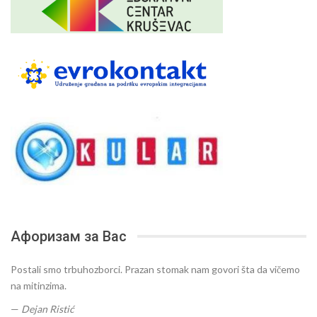
Афоризам за Вас
Postali smo trbuhozborci. Prazan stomak nam govori šta da vičemo
na mitinzima.
—
Dejan Ristić