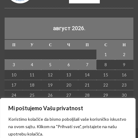
август 2026.
П
У
С
Ч
П
С
Н
1
2
3
4
5
6
7
8
9
10
11
12
13
14
15
16
17
18
19
20
21
22
23
24
25
26
27
28
29
30
31
Mi poštujemo Vašu privatnost
« јул
Koristimo kolačiće da bismo poboljšali vaše korisničko iskustvo
na ovom sajtu. Klikom na "Prihvati sve", pristajete na našu
upotrebu kolačića.