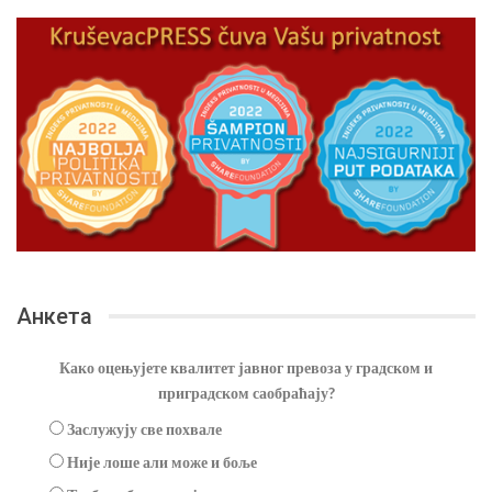
Анкета
Како оцењујете квалитет јавног превоза у градском и
приградском саобраћају?
Заслужују све похвале
Није лоше али може и боље