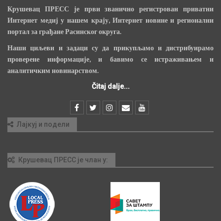
Крушевац ПРЕСС је први званично регистрован приватни
Интернет медиј у нашем крају, Интернет новине и регионални
портал за грађане Расинског округа.
Наши циљеви и задаци су да прикупљамо и дистрибуирамо
проверене информације, и бавимо се истраживањем и
аналитичким новинарством.
Čitaj dalje...
Лајкуј и подели
Крушевац ПРЕСС је члан у: