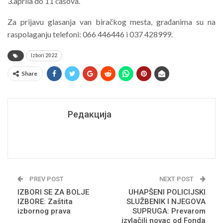
3.aprila do 11 časova.
Za prijavu glasanja van biračkog mesta, građanima su na
raspolaganju telefoni: 066 446446 i 037 428999.
Izbori 2022
Share
Редакција
PREV POST
NEXT POST
IZBORI SE ZA BOLJE
UHAPŠENI POLICIJSKI
IZBORE: Zaštita
SLUŽBENIK I NJEGOVA
izbornog prava
SUPRUGA: Prevarom
izvlačili novac od Fonda