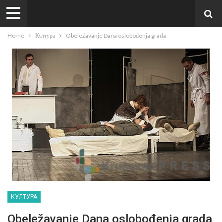
Home
Култура
Obeležavanje Dana oslobođenja grada
КУЛТУРА
Obeležavanje Dana oslobođenja grada