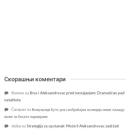
Скорашњи коментари
Romeo
на
Brus i Aleksandrovac pred nestajanjem: Dramatičan pad
nataliteta
Čarapan
на
Комуналци ћуте док саобраћајна полиција пише хиљаду
казне за бахато паркирање
sloba
на
Strategija za opstanak: Može li Aleksandrovac zadržati