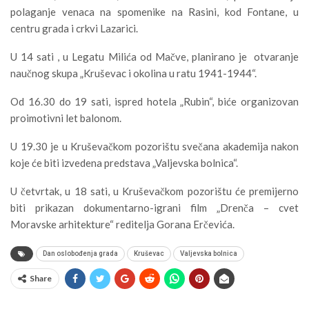
polaganje venaca na spomenike na Rasini, kod Fontane, u
centru grada i crkvi Lazarici.
U 14 sati , u Legatu Milića od Mačve, planirano je otvaranje
naučnog skupa „Kruševac i okolina u ratu 1941-1944“.
Od 16.30 do 19 sati, ispred hotela „Rubin“, biće organizovan
proimotivni let balonom.
U 19.30 je u Kruševačkom pozorištu svečana akademija nakon
koje će biti izvedena predstava „Valjevska bolnica“.
U četvrtak, u 18 sati, u Kruševačkom pozorištu će premijerno
biti prikazan dokumentarno-igrani film „Drenča – cvet
Moravske arhitekture“ reditelja Gorana Erčevića.
Dan oslobođenja grada
Kruševac
Valjevska bolnica
Share