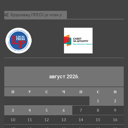
Крушевац ПРЕСС је члан у:
август 2026.
П
У
С
Ч
П
С
Н
1
2
3
4
5
6
7
8
9
10
11
12
13
14
15
16