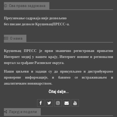
Сва права задржана
Преузимање садржаја није дозвољено
без писане дозволе КрушевацПРЕСС-а.
О нама
Крушевац ПРЕСС је први званично регистрован приватни
Интернет медиј у нашем крају, Интернет новине и регионални
портал за грађане Расинског округа.
Наши циљеви и задаци су да прикупљамо и дистрибуирамо
проверене информације, и бавимо се истраживањем и
аналитичким новинарством.
Čitaj dalje...
Лајкуј и подели