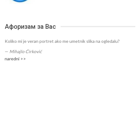
Афоризам за Вас
Koliko mi je veran portret ako me umetnik slika na ogledalu?
—
Mihajlo Ćirković
naredni >>