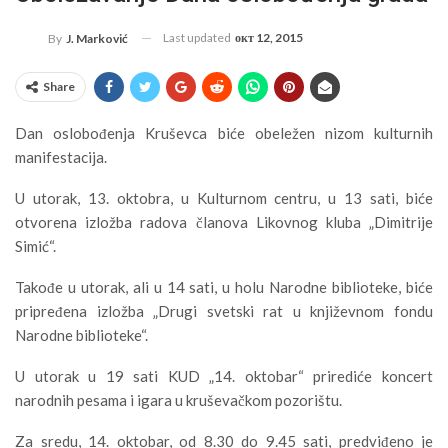
Last updated
окт 12, 2015
By
J. Marković
Share
Dan oslobođenja Kruševca biće obeležen nizom kulturnih
manifestacija.
U utorak, 13. oktobra, u Kulturnom centru, u 13 sati, biće
otvorena izložba radova članova Likovnog kluba „Dimitrije
Simić“.
Takođe u utorak, ali u 14 sati, u holu Narodne biblioteke, biće
pripređena izložba „Drugi svetski rat u književnom fondu
Narodne biblioteke“.
U utorak u 19 sati KUD „14. oktobar“ prirediće koncert
narodnih pesama i igara u kruševačkom pozorištu.
Za sredu, 14. oktobar, od 8.30 do 9.45 sati, predviđeno je