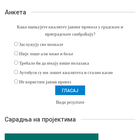
Анкета
Како оцењујете квалитет јавног превоза у градском и
приградском саобраћају?
Заслужују све похвале
Није лоше али може и боље
Требало би да имају више полазака
Аутобуси су им лошег квалитета и стално касне
Не користим јавни превоз
Види резултате
Сарадња на пројектима