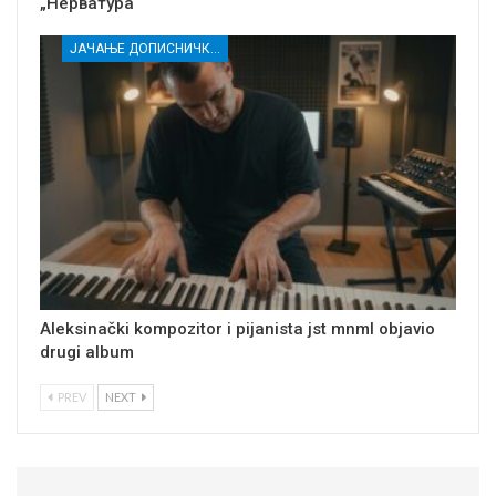
„Нерватура“
ЈАЧАЊЕ ДОПИСНИЧКЕ МРЕЖЕ НЕЗАВИСНИХ МЕДИЈА У РАСИНСКОМ ОКРУГУ
Aleksinački kompozitor i pijanista jst mnml objavio
drugi album
PREV
NEXT