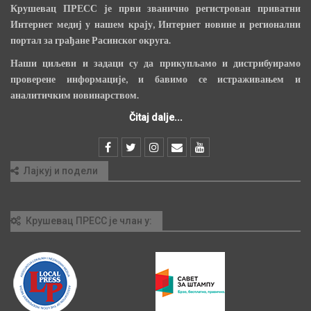
Крушевац ПРЕСС је први званично регистрован приватни
Интернет медиј у нашем крају, Интернет новине и регионални
портал за грађане Расинског округа.
Наши циљеви и задаци су да прикупљамо и дистрибуирамо
проверене информације, и бавимо се истраживањем и
аналитичким новинарством.
Čitaj dalje...
Лајкуј и подели
Крушевац ПРЕСС је члан у: