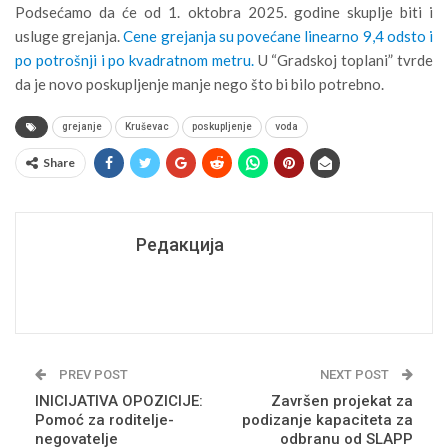
Podsećamo da će od 1. oktobra 2025. godine skuplje biti i
usluge grejanja.
Cene grejanja su povećane linearno 9,4 odsto i
po potrošnji i po kvadratnom metru.
U “Gradskoj toplani” tvrde
da je novo poskupljenje manje nego što bi bilo potrebno.
grejanje
Kruševac
poskupljenje
voda
Share
Редакција
PREV POST
NEXT POST
INICIJATIVA OPOZICIJE:
Završen projekat za
Pomoć za roditelje-
podizanje kapaciteta za
negovatelje
odbranu od SLAPP