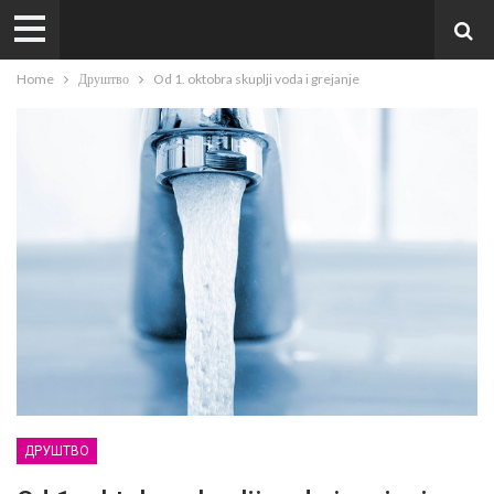
Home
Друштво
Od 1. oktobra skuplji voda i grejanje
ДРУШТВО