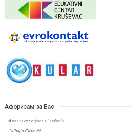
Афоризам за Вас
Ubi nas savez ogledala i sećanja.
—
Mihajlo Ćirković