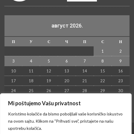
август 2026.
П
У
С
Ч
П
С
Н
1
2
3
4
5
6
7
8
9
10
11
12
13
14
15
16
17
18
19
20
21
22
23
24
25
26
27
28
29
30
31
Mi poštujemo Vašu privatnost
« јул
Koristimo kolačiće da bismo poboljšali vaše korisničko iskustvo
na ovom sajtu. Klikom na "Prihvati sve", pristajete na našu
upotrebu kolačića.