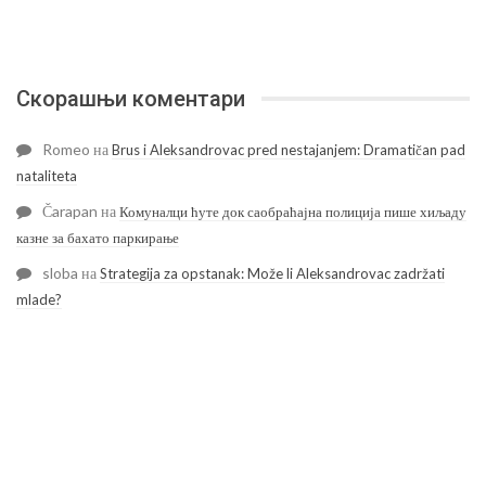
Скорашњи коментари
Romeo
на
Brus i Aleksandrovac pred nestajanjem: Dramatičan pad
nataliteta
Čarapan
на
Комуналци ћуте док саобраћајна полиција пише хиљаду
казне за бахато паркирање
sloba
на
Strategija za opstanak: Može li Aleksandrovac zadržati
mlade?