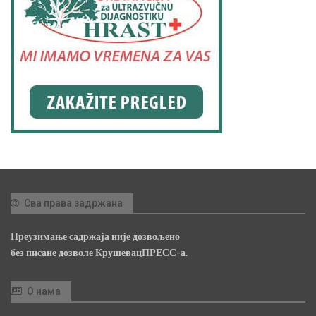
Сва права задржана
Преузимање садржаја није дозвољено
без писане дозволе КрушевацПРЕСС-а.
О нама