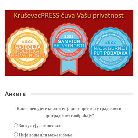
Анкета
Како оцењујете квалитет јавног превоза у градском и
приградском саобраћају?
Заслужују све похвале
Није лоше али може и боље