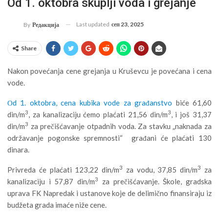
Od 1. oktobra skuplji voda i grejanje
Last updated
сеп 23, 2025
By
Редакција
Share
Nakon povećanja cene grejanja u Kruševcu je povećana i cena
vode.
Оd 1. oktobra, cena kubika vode za građanstvo
biće 61,60
3
3
din/m
, za kanalizaciju ćemo plaćati 21,56 din/m
, i još 31,37
3
din/m
za prečišćavanje otpadnih voda. Za stavku „naknada za
održavanje pogonske spremnosti“ građani će plaćati 130
dinara.
3
3
Privreda će plaćati 123,22 din/m
za vodu, 37,85 din/m
za
3
kanalizaciju i 57,87 din/m
za prečišćavanje. Škole, gradska
uprava FK Napredak i ustanove koje de delimično finansiraju iz
budžeta grada imaće niže cene.