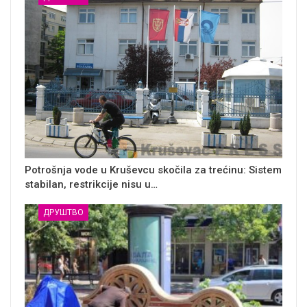
Potrošnja vode u Kruševcu skočila za trećinu: Sistem
stabilan, restrikcije nisu u…
ДРУШТВО