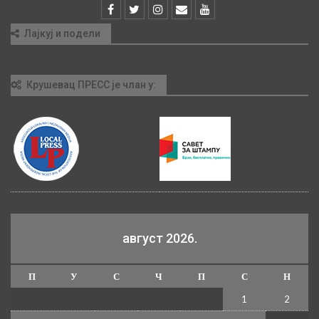
Лајкуј и подели
Крушевац ПРЕСС је члан у:
август 2026.
П
У
С
Ч
П
С
Н
1
2