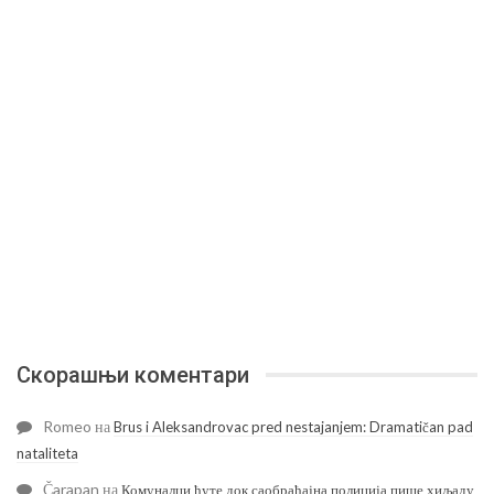
Скорашњи коментари
Romeo
на
Brus i Aleksandrovac pred nestajanjem: Dramatičan pad
nataliteta
Čarapan
на
Комуналци ћуте док саобраћајна полиција пише хиљаду