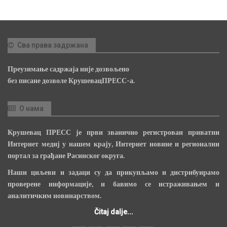
Сва права задржана
Преузимање садржаја није дозвољено
без писане дозволе КрушевацПРЕСС-а.
О нама
Крушевац ПРЕСС је први званично регистрован приватни
Интернет медиј у нашем крају, Интернет новине и регионални
портал за грађане Расинског округа.
Наши циљеви и задаци су да прикупљамо и дистрибуирамо
проверене информације, и бавимо се истраживањем и
аналитичким новинарством.
Čitaj dalje...