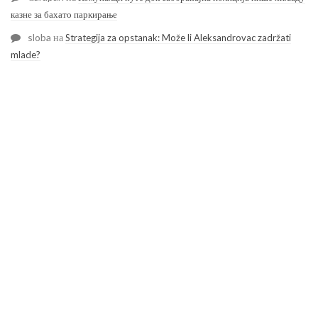
казне за бахато паркирање
sloba
на
Strategija za opstanak: Može li Aleksandrovac zadržati
mlade?