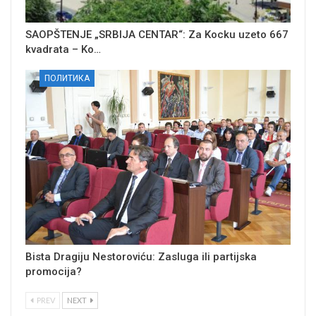
SAOPŠTENJE „SRBIJA CENTAR“: Za Kocku uzeto 667
kvadrata – Ko…
ПОЛИТИКА
Bista Dragiju Nestoroviću: Zasluga ili partijska
promocija?
PREV
NEXT