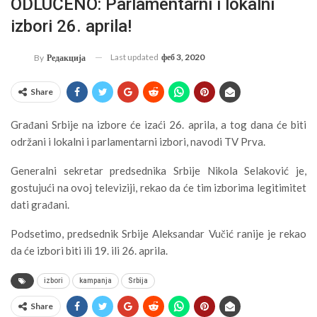
ODLUČENO: Parlamentarni i lokalni
izbori 26. aprila!
Last updated
феб 3, 2020
By
Редакција
Share
Građani Srbije na izbore će izaći 26. aprila, a tog dana će biti
održani i lokalni i parlamentarni izbori, navodi TV Prva.
Generalni sekretar predsednika Srbije Nikola Selaković je,
gostujući na ovoj televiziji, rekao da će tim izborima legitimitet
dati građani.
Podsetimo, predsednik Srbije Aleksandar Vučić ranije je rekao
da će izbori biti ili 19. ili 26. aprila.
izbori
kampanja
Srbija
Share