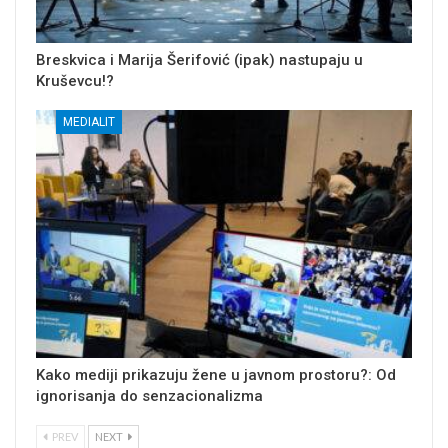
Breskvica i Marija Šerifović (ipak) nastupaju u
Kruševcu!?
MEDIALIT
Kako mediji prikazuju žene u javnom prostoru?: Od
ignorisanja do senzacionalizma
PREV
NEXT