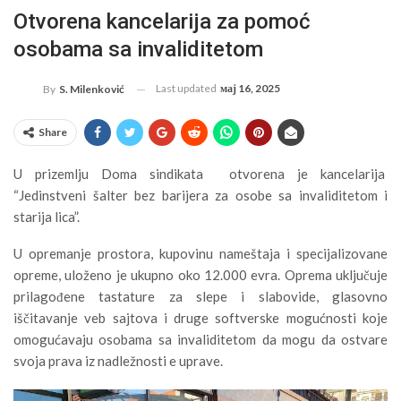
Otvorena kancelarija za pomoć
osobama sa invaliditetom
Last updated
мај 16, 2025
By
S. Milenković
Share
U prizemlju Doma sindikata otvorena je kancelarija
“Jedinstveni šalter bez barijera za osobe sa invaliditetom i
starija lica”.
U opremanje prostora, kupovinu nameštaja i specijalizovane
opreme, uloženo je ukupno oko 12.000 evra. Oprema uključuje
prilagođene tastature za slepe i slabovide, glasovno
iščitavanje veb sajtova i druge softverske mogućnosti koje
omogućavaju osobama sa invaliditetom da mogu da ostvare
svoja prava iz nadležnosti e uprave.