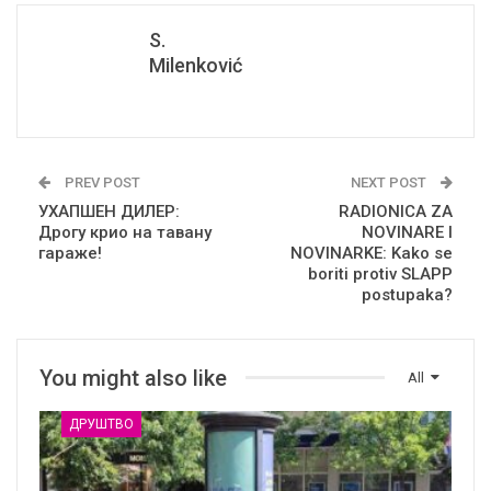
S.
Milenković
PREV POST
NEXT POST
УХАПШЕН ДИЛЕР:
RADIONICA ZA
Дрогу крио на тавану
NOVINARE I
гараже!
NOVINARKE: Kako se
boriti protiv SLAPP
postupaka?
You might also like
All
ДРУШТВО