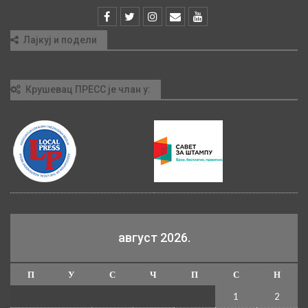
Лајкуј и подели
Крушевац ПРЕСС је члан у:
август 2026.
П
У
С
Ч
П
С
Н
1
2