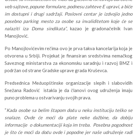
veb sajtove, popune formulare, podnesu zahteve E upravi, a biće
im dostupni i drugi sadržaji. Poslovni centar je izdvojio jedno
posebno parking mesto za osobe sa invaliditetom koje će se
nalaziti iza Doma sindikata”
, kazao je gradonačelnik Ivan
Manojlović.
Po Manojlovićevim rečima ovo je prva takva kancelarija koja je
otvorena u Srbiji. Projekat je finansiran sredstvima nemačkog
Saveznog ministarstva za ekonomsku saradnju i razvoj BMZ i
podržan od strane Gradske uprave grada Kruševca.
Predsednica Međuopštinske organizacije slepih i slabovidih
Snežana Radović istakla je da članovi ovog udruženja imaju
puno problema u ostvarivanju svojih prava.
“
Kada osobe sa belim štapom dođu u neku instituciju teško se
snalaze. Ovde će moći da plate neke dažbine, da dobiju
informacije o dokumentaciji koja im treba. Posebna pogodnost
je što će moći da dođu ovde i popodne jer naše udruženje radi