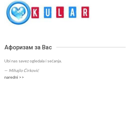
Афоризам за Вас
Ubi nas savez ogledala i sećanja.
—
Mihajlo Ćirković
naredni >>