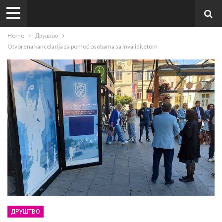
Home
Друштво
Otvorena kancelarija za pomoć osobama sa invaliditetom
ДРУШТВО