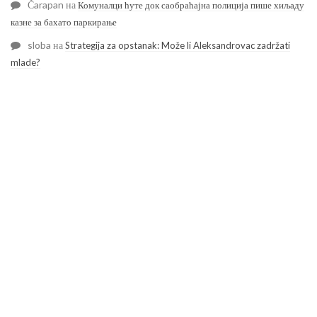
Čarapan
на
Комуналци ћуте док саобраћајна полиција пише хиљаду
казне за бахато паркирање
sloba
на
Strategija za opstanak: Može li Aleksandrovac zadržati
mlade?