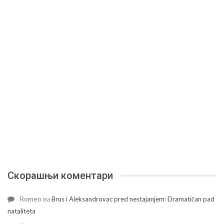
Скорашњи коментари
Romeo
на
Brus i Aleksandrovac pred nestajanjem: Dramatičan pad
nataliteta