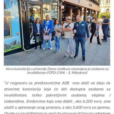
Nova kancelarija u prizemlju Doma sindikata namenjena je osobama sa
invaliditetom FOTO: CINK – S. Milenković
“
U razgovoru sa predstavnicima ASB smo došli na ideju da
otvorimo kancelariju koja će biti dostupna osobama sa
invaliditetom, teško pokretljivim osobama, slepima i
slabovidima. Sredstvima koja smo dobili , oko 6.200 evra, smo
uložili u opremanje ovog prostora, a oko 5.600 evra za opremu.
Osobe sa invaliditetom će moći da glasovno iščitavaju određene