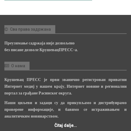
Сва права задржана
Преузимање садржаја није дозвољено
без писане дозволе КрушевацПРЕСС-а.
О нама
Крушевац ПРЕСС је први званично регистрован приватни
Интернет медиј у нашем крају, Интернет новине и регионални
портал за грађане Расинског округа.
Наши циљеви и задаци су да прикупљамо и дистрибуирамо
проверене информације, и бавимо се истраживањем и
аналитичким новинарством.
Čitaj dalje...