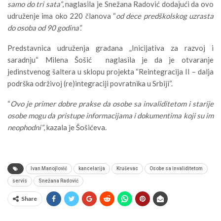
samo do tri sata”
, naglasila je Snežana Radović dodajući da ovo
udruženje ima oko 220 članova “
od dece predškolskog uzrasta
do osoba od 90 godina”.
Predstavnica udruženja građana „Inicijativa za razvoj i
saradnju“ Milena Šošić naglasila je da je otvaranje
jedinstvenog šaltera u sklopu projekta “Reintegracija II – dalja
podrška održivoj (re)integraciji povratnika u Srbiji“.
“
Ovo je primer dobre prakse da osobe sa invaliditetom i starije
osobe mogu da pristupe informacijama i dokumentima koji su im
neophodni”
, kazala je Šošićeva.
Ivan Manojlović
kancelarija
Kruševac
Osobe sa invaliditetom
servis
Snežana Radović
Share