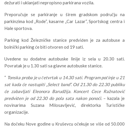
dežurati i uklanjati nepropisno parkirana vozila.
Preporučuje se parkiranje u širem gradskom području na
parkinzima kod „Rode“, kasarne „Car Lazar“, Sportskog centra i
Hale sportova.
Parking kod Železničke stanice predviđen je za autobuse a
bolnički parking će biti otvoren od 19 sati.
Uvedene su dodatne autobuske linije iz sela u 20.30 sati.
Povratak je u 1.30 sati sa glavne autobuske stanice.
“
Tonska proba je u četvrtak u 14.30 sati. Program počinje u 21
sat kada će nastupiti „Select band“. Od 21.30 do 22.30 publiku
će zabavljati Eleonora Barudžija. Koncert Cece Ražnatović
predviđen je od 22.30 do pola sata nakon ponoći.
– kazala je
novinarima Suzana Milosavljević, direktorka Turističke
organizacije.
Na dočeku Nove godine u Kruševcu očekuje se više od 50.000