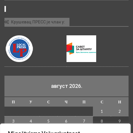
Крушевац ПРЕСС је члан у:
август 2026.
П
У
С
Ч
П
С
Н
1
2
3
4
5
6
7
8
9
10
11
12
13
14
15
16