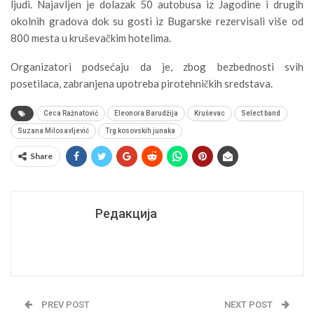
ljudi. Najavljen je dolazak 50 autobusa iz Jagodine i drugih
okolnih gradova dok su gosti iz Bugarske rezervisali više od
800 mesta u kruševačkim hotelima.
Organizatori podsećaju da je, zbog bezbednosti svih
posetilaca, zabranjena upotreba pirotehničkih sredstava.
Ceca Ražnatović
Eleonora Barudžija
Kruševac
Select band
Suzana Milosavljević
Trg kosovskih junaka
Share
Редакција
PREV POST
NEXT POST