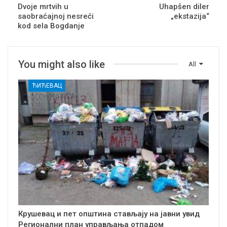
Dvoje mrtvih u
Uhapšen diler
saobraćajnoj nesreći
„ekstazija“
kod sela Bogdanje
You might also like
All
ЋИЋЕВАЦ
Крушевац и пет општина стављају на јавни увид
Регионални план управљања отпадом