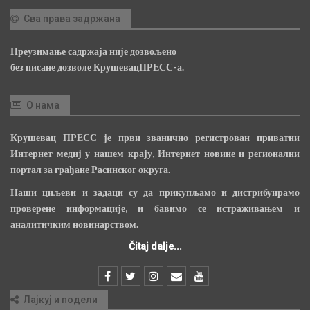
Сва права задржана
Преузимање садржаја није дозвољено
без писане дозволе КрушевацПРЕСС-а.
О нама
Крушевац ПРЕСС је први званично регистрован приватни
Интернет медиј у нашем крају, Интернет новине и регионални
портал за грађане Расинског округа.
Наши циљеви и задаци су да прикупљамо и дистрибуирамо
проверене информације, и бавимо се истраживањем и
аналитичким новинарством.
Čitaj dalje...
Лајкуј и подели