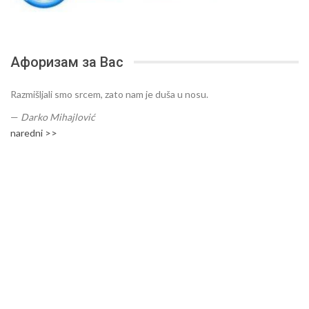
Афоризам за Вас
Razmišljali smo srcem, zato nam je duša u nosu.
—
Darko Mihajlović
naredni >>