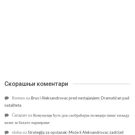
Скорашњи коментари
Romeo
на
Brus i Aleksandrovac pred nestajanjem: Dramatičan pad
nataliteta
Čarapan
на
Комуналци ћуте док саобраћајна полиција пише хиљаду
казне за бахато паркирање
sloba
на
Strategija za opstanak: Može li Aleksandrovac zadržati