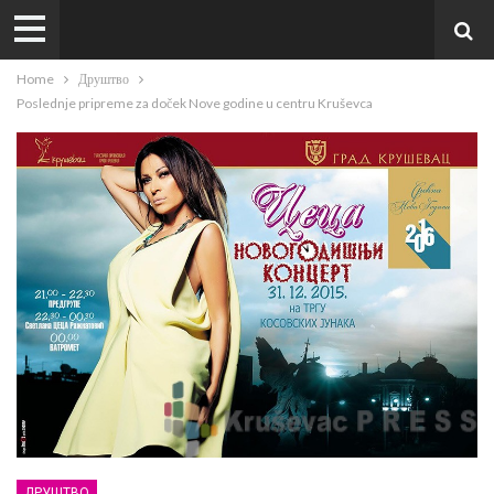
Home
Друштво
Poslednje pripreme za doček Nove godine u centru Kruševca
ДРУШТВО