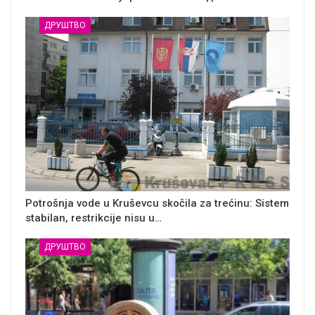
ДРУШТВО
Potrošnja vode u Kruševcu skočila za trećinu: Sistem
stabilan, restrikcije nisu u…
ДРУШТВО