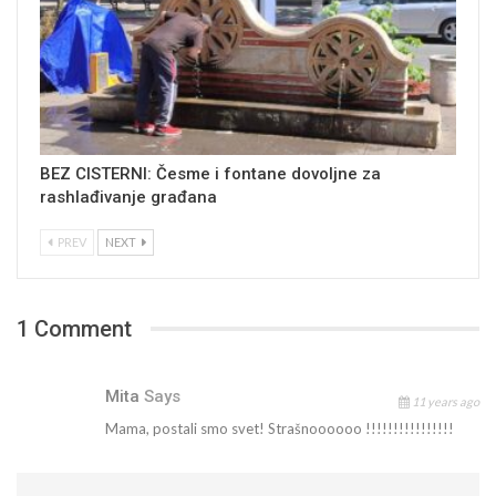
BEZ CISTERNI: Česme i fontane dovoljne za
rashlađivanje građana
PREV
NEXT
1 Comment
Mita
Says
11 years ago
Mama, postali smo svet! Strašnoooooo !!!!!!!!!!!!!!!!