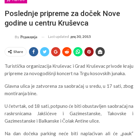
Poslednje pripreme za doček Nove
godine u centru Kruševca
Last updated
дец 30, 2015
By
Редакција
Share
Turistička organizacija Kruševac i Grad Kruševac privode kraju
pripreme za novogodišnji koncert na Trgu kosovskih junaka.
Glavna ulica je zatvorena za saobraćaj u sredu, u 17 sati, zbog
montiranja bine.
U četvrtak, od 18 sati, potpuno će biti obustavljen saobraćaj na
raskrsnicama Jakšićeve i Gazimestanske, Takovske i
Gazimestanske i Balkanske i Čolak Antine ulice.
Na dan dočeka parking neće biti naplaćivan ali će „pauk“