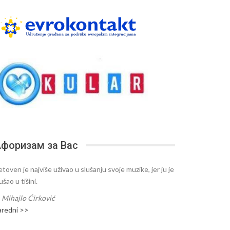
форизам за Вас
toven je najviše uživao u slušanju svoje muzike, jer ju je
ušao u tišini.
—
Mihajlo Ćirković
aredni >>