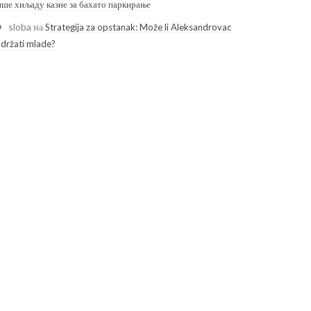
ише хиљаду казне за бахато паркирање
sloba
на
Strategija za opstanak: Može li Aleksandrovac
adržati mlade?