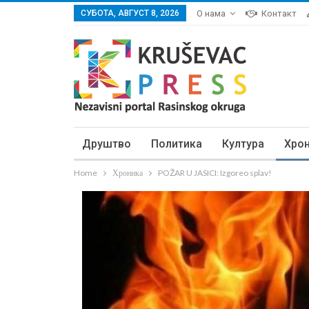
СУБОТА, АВГУСТ 8, 2026
О нама
Контакт
Друштво
Политика
Култура
Хро
Home
Хроника
POŽAR U JASICI: Izgoreo splav!