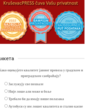
нкета
Како оцењујете квалитет јавног превоза у градском и
приградском саобраћају?
Заслужују све похвале
Није лоше али може и боље
Требало би да имају више полазака
Аутобуси су им лошег квалитета и стално касне