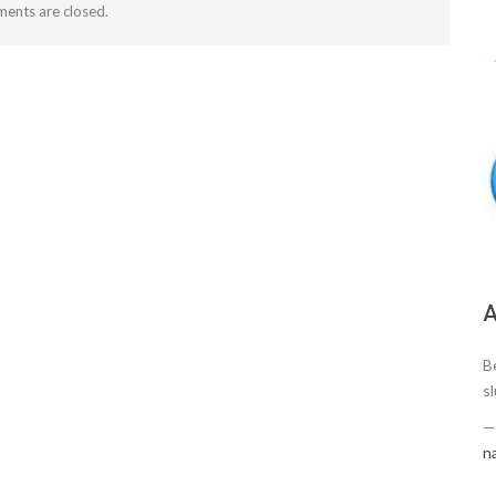
ents are closed.
А
Be
sl
n