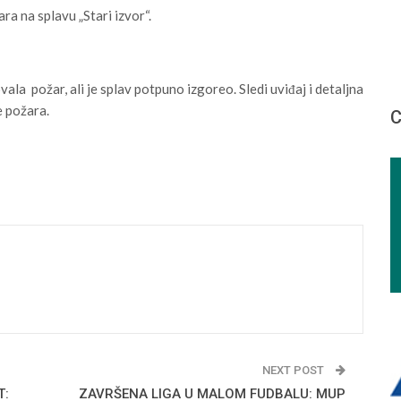
ra na splavu „Stari izvor“.
ala požar, ali je splav potpuno izgoreo. Sledi uviđaj i detaljna
e požara.
С
NEXT POST
T:
ZAVRŠENA LIGA U MALOM FUDBALU: MUP