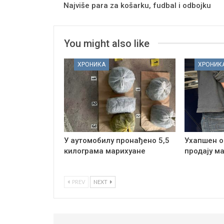
Najviše para za košarku, fudbal i odbojku
You might also like
ХРОНИКА
ХРОНИК
У аутомобилу пронађено 5,5
Ухапшен о
килограма марихуане
продају м
PREV
NEXT