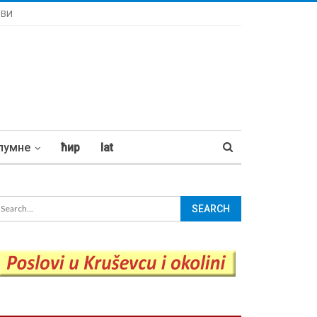
ОВИ
лумне
ћир
lat