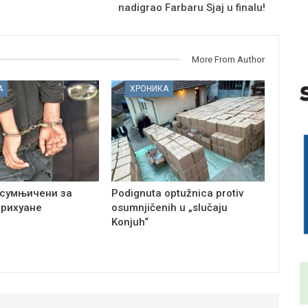
nadigrao Farbaru Sjaj u finalu!
More From Author
А
ХРОНИКА
сумњичени за
Podignuta optužnica protiv
арихуане
osumnjičenih u „slučaju
Konjuh“