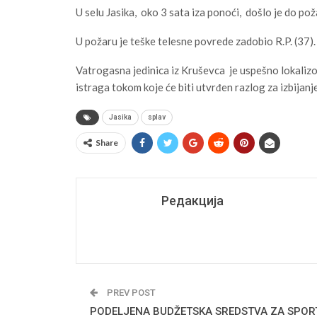
U selu Jasika, oko 3 sata iza ponoći, došlo je do poža
U požaru je teške telesne povrede zadobio R.P. (37).
Vatrogasna jedinica iz Kruševca je uspešno lokalizov
istraga tokom koje će biti utvrđen razlog za izbijanj
Jasika
splav
Share
Редакција
PREV POST
PODELJENA BUDŽETSKA SREDSTVA ZA SPOR