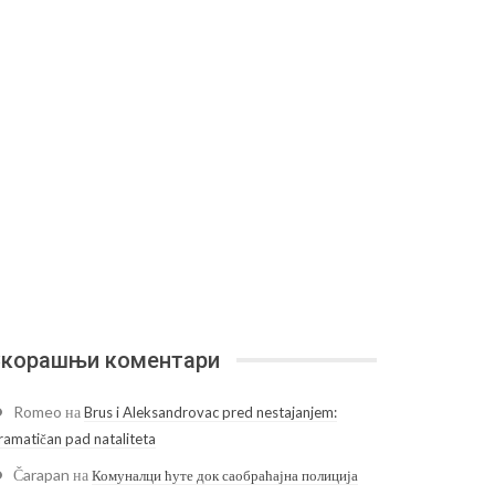
корашњи коментари
Romeo
на
Brus i Aleksandrovac pred nestajanjem:
ramatičan pad nataliteta
Čarapan
на
Комуналци ћуте док саобраћајна полиција