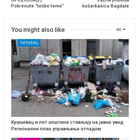
OPOZICIJA(2):
Važna pobeda
Pokrenute “teške teme”
košarkašica Bagdale
You might also like
All
ЋИЋЕВАЦ
Крушевац и пет општина стављају на јавни увид
Регионални план управљања отпадом