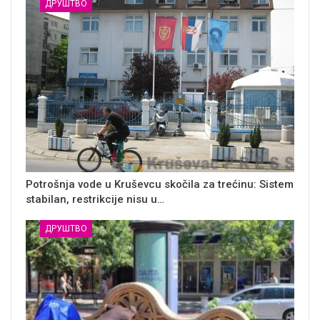
ДРУШТВО
Potrošnja vode u Kruševcu skočila za trećinu: Sistem
stabilan, restrikcije nisu u…
ДРУШТВО