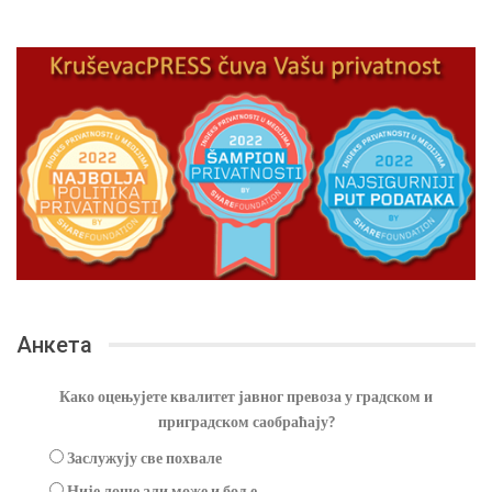
Анкета
Како оцењујете квалитет јавног превоза у градском и
приградском саобраћају?
Заслужују све похвале
Није лоше али може и боље