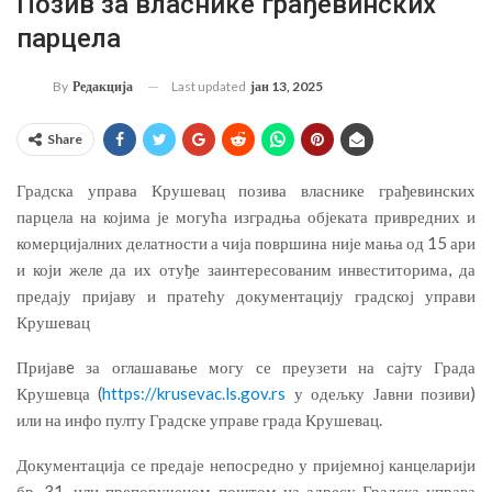
Позив за власнике грађевинских
парцела
Last updated
јан 13, 2025
By
Редакција
Share
Градска управа Крушевац позива власнике грађевинских
парцела на којима је могућа изградња објеката привредних и
комерцијалних делатности а чија површина није мања од 15 ари
и који желе да их отуђе заинтересованим инвеститорима, да
предају пријаву и пратећу документацију градској управи
Крушевац
Пријавe за оглашавање могу се преузети на сајту Града
Крушевца (
https://krusevac.ls.gov.rs
у одељку Јавни позиви)
или на инфо пулту Градске управе града Крушевац.
Документација се предаје непосредно у пријемној канцеларији
бр. 31, или препорученом поштом на адресу Градска управа