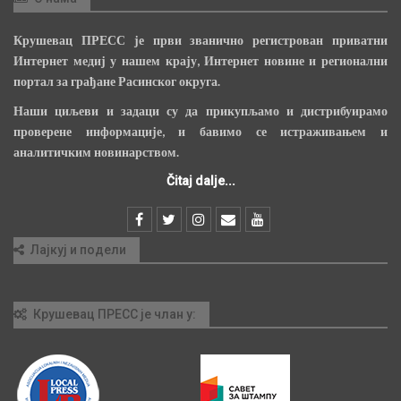
Крушевац ПРЕСС је први званично регистрован приватни
Интернет медиј у нашем крају, Интернет новине и регионални
портал за грађане Расинског округа.
Наши циљеви и задаци су да прикупљамо и дистрибуирамо
проверене информације, и бавимо се истраживањем и
аналитичким новинарством.
Čitaj dalje...
Лајкуј и подели
Крушевац ПРЕСС је члан у: