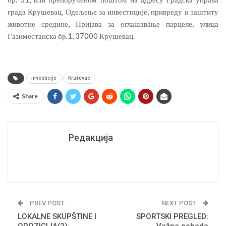
града Крушевац, Одељење за инвестиције, привреду и заштиту
животне средине, Пријава за оглашавање парцеле, улица
Газиместанска бр.1, 37000 Крушевац.
investicije
Kruševac
Share
Редакција
PREV POST
NEXT POST
LOKALNE SKUPŠTINE I
SPORTSKI PREGLED: