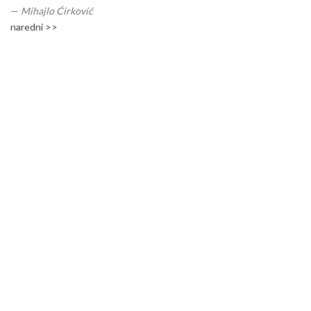
—
Mihajlo Ćirković
naredni >>