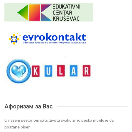
Афоризам за Вас
U našem peščanom satu života svako zrno peska moglo je da
postane biser.