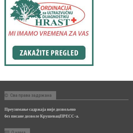
Сва права задржана
Преузимање садржаја није дозвољено
без писане дозволе КрушевацПРЕСС-а.
О нама