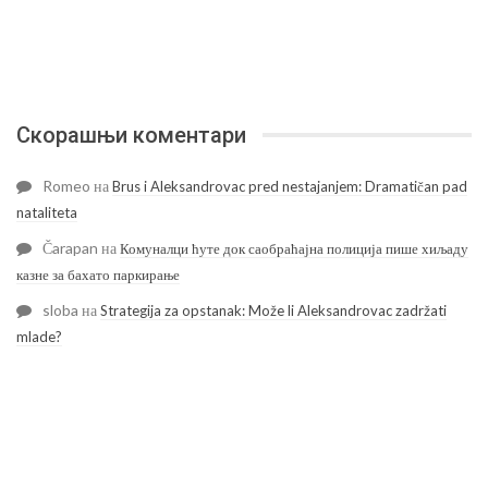
Скорашњи коментари
Romeo
на
Brus i Aleksandrovac pred nestajanjem: Dramatičan pad
nataliteta
Čarapan
на
Комуналци ћуте док саобраћајна полиција пише хиљаду
казне за бахато паркирање
sloba
на
Strategija za opstanak: Može li Aleksandrovac zadržati
mlade?