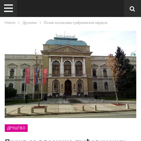
Home
Друштво
Позив за власнике грађевинских парцела
ДРУШТВО