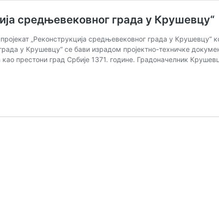
ија средњевековног града у Крушевцу“
пројекат „Реконструкција средњевековног града у Крушевцу“ који
рада у Крушевцу“ се бави израдом пројектно-техничке документ
као престони град Србије 1371. године. Градоначелник Крушев