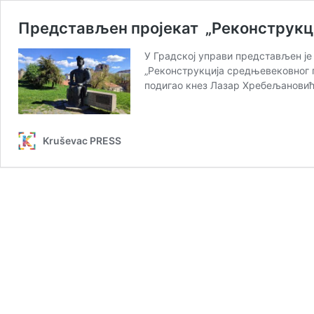
Представљен пројекат „Реконструкц
У Градској управи представљен је 
„Реконструкција средњевековног г
подигао кнез Лазар Хребељановић 
Kruševac PRESS