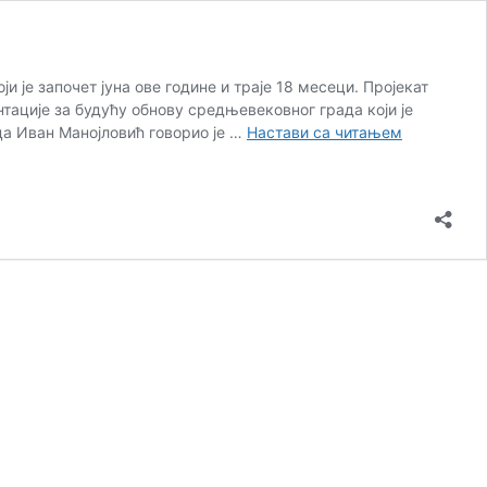
 је започет јуна ове године и траје 18 месеци. Пројекат
ације за будућу обнову средњевековног града који је
Представљ
ца Иван Манојловић говорио је …
Настави са читањем
пројекат
„Реконстру
средњевек
града
у
Крушевцу“