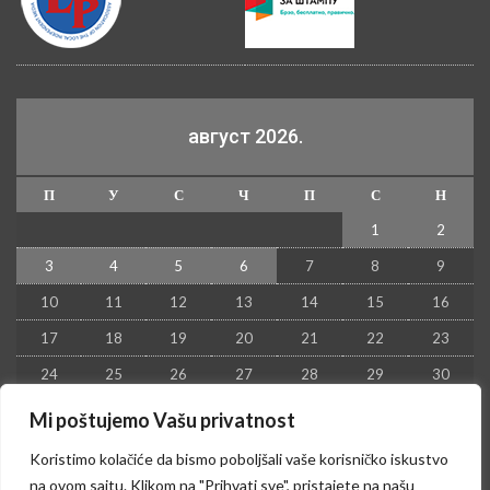
август 2026.
П
У
С
Ч
П
С
Н
1
2
3
4
5
6
7
8
9
10
11
12
13
14
15
16
17
18
19
20
21
22
23
24
25
26
27
28
29
30
31
Mi poštujemo Vašu privatnost
« јул
Koristimo kolačiće da bismo poboljšali vaše korisničko iskustvo
na ovom sajtu. Klikom na "Prihvati sve", pristajete na našu