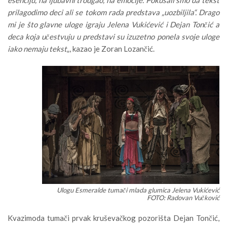
prilagodimo deci ali se tokom rada predstava „uozbiljila“. Drago
mi je što glavne uloge igraju Jelena Vukićević i Dejan Tončić a
deca koja učestvuju u predstavi su izuzetno ponela svoje uloge
iako nemaju tekst
„, kazao je Zoran Lozančić.
Ulogu Esmeralde tumači mlada glumica Jelena Vukićević
FOTO: Radovan Vučković
Kvazimoda tumači prvak kruševačkog pozorišta Dejan Tončić,