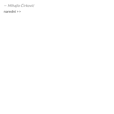
—
Mihajlo Ćirković
naredni >>