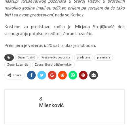
nastupi Kruševačkog pozorišta u Staroj Pazovi u proteklih
nekoliko godina imali su odličan prijem pa verujem da će tako
biti i sa ovom predstavom“,
nada se Kerkez.
Kostime za predstavu radila je Mirjana Stojiljković dok
scenografiju potpisuje reditelj Zoran Lozančić.
Premijera je večeras u 20 sati a ulaz je slobodan.
Dejan Tončić
Kruševačko pozorište
predstava
premijera
Zoran Lozančić
Zvonar Bogorodičine crkve
Share
S.
Milenković