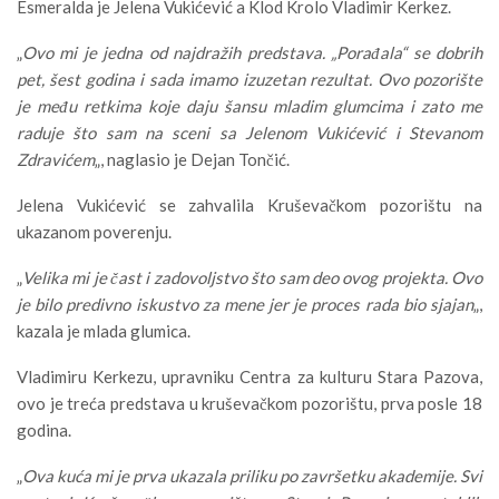
Esmeralda je Jelena Vukićević a Klod Krolo Vladimir Kerkez.
„
Ovo mi je jedna od najdražih predstava. „Porađala“ se dobrih
pet, šest godina i sada imamo izuzetan rezultat. Ovo pozorište
je među retkima koje daju šansu mladim glumcima i zato me
raduje što sam na sceni sa Jelenom Vukićević i Stevanom
Zdravićem
„, naglasio je Dejan Tončić.
Jelena Vukićević se zahvalila Kruševačkom pozorištu na
ukazanom poverenju.
„
Velika mi je čast i zadovoljstvo što sam deo ovog projekta. Ovo
je bilo predivno iskustvo za mene jer je proces rada bio sjajan
„,
kazala je mlada glumica.
Vladimiru Kerkezu, upravniku Centra za kulturu Stara Pazova,
ovo je treća predstava u kruševačkom pozorištu, prva posle 18
godina.
„
Ova kuća mi je prva ukazala priliku po završetku akademije. Svi