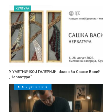
КУЛТУРА
У УМЕТНИЧКОЈ ГАЛЕРИЈИ: Изложба Сашке Васић
„Нерватура“
ЈАЧАЊЕ ДОПИСНИЧКЕ МРЕЖЕ НЕЗАВИСНИХ МЕДИЈА У РАСИНСКОМ ОКРУГУ