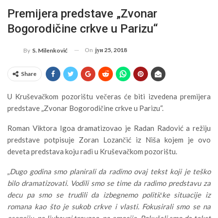
Premijera predstave „Zvonar
Bogorodičine crkve u Parizu“
On
јун 25, 2018
By
S. Milenković
Share
U Kruševačkom pozorištu večeras će biti izvedena premijera
predstave „Zvonar Bogorodičine crkve u Parizu“.
Roman Viktora Igoa dramatizovao je Radan Radović a režiju
predstave potpisuje Zoran Lozančić iz Niša kojem je ovo
deveta predstava koju radi u Kruševačkom pozorištu.
„
Dugo godina smo planirali da radimo ovaj tekst koji je teško
bilo dramatizovati. Vodili smo se time da radimo predstavu za
decu pa smo se trudili da izbegnemo političke situacije iz
romana kao što je sukob crkve i vlasti. Fokusirali smo se na
esenciju, na ljubavni trougao, na emocije. Pokušali smo da tekst