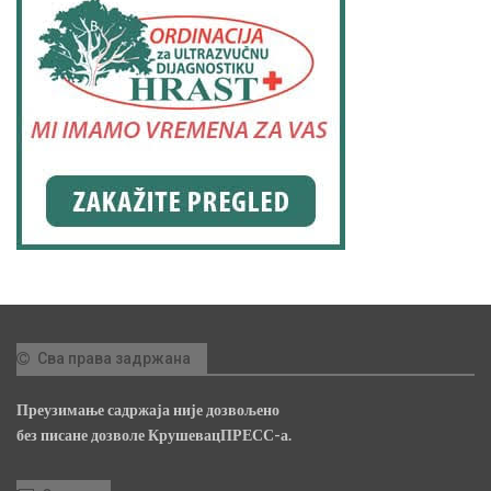
Сва права задржана
Преузимање садржаја није дозвољено
без писане дозволе КрушевацПРЕСС-а.