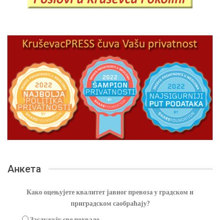
Анкета
Како оцењујете квалитет јавног превоза у градском и
приградском саобраћају?
Заслужују све похвале