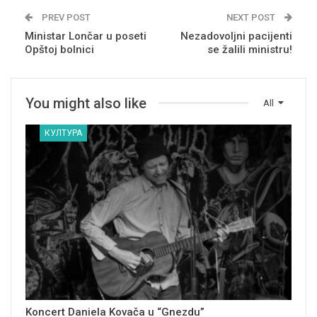
PREV POST
NEXT POST
Ministar Lončar u poseti
Nezadovoljni pacijenti
Opštoj bolnici
se žalili ministru!
You might also like
All
КУЛТУРА
Koncert Daniela Kovača u “Gnezdu”