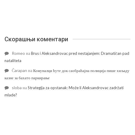
Скорашњи коментари
Romeo
на
Brus i Aleksandrovac pred nestajanjem: Dramatičan pad
nataliteta
Čarapan
на
Комуналци ћуте док саобраћајна полиција пише хиљаду
казне за бахато паркирање
sloba
на
Strategija za opstanak: Može li Aleksandrovac zadržati
mlade?