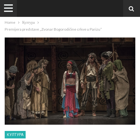
Home
Култура
Premijera predstave „Zvonar Bogorodičine crkve u Parizu“
КУЛТУРА