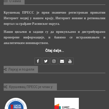
О нама
Крушевац ПРЕСС је први званично регистрован приватни
Интернет медиј у нашем крају, Интернет новине и регионални
портал за грађане Расинског округа.
Наши циљеви и задаци су да прикупљамо и дистрибуирамо
проверене информације, и бавимо се истраживањем и
аналитичким новинарством.
Čitaj dalje...
Лајкуј и подели
Крушевац ПРЕСС је члан у: