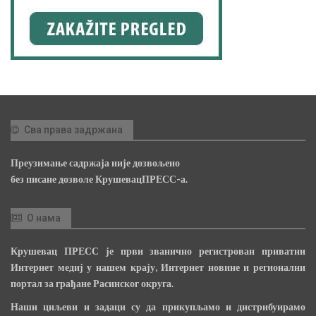
Сва права задржана
Преузимање садржаја није дозвољено
без писане дозволе КрушевацПРЕСС-а.
О нама
Крушевац ПРЕСС је први званично регистрован приватни
Интернет медиј у нашем крају, Интернет новине и регионални
портал за грађане Расинског округа.
Наши циљеви и задаци су да прикупљамо и дистрибуирамо