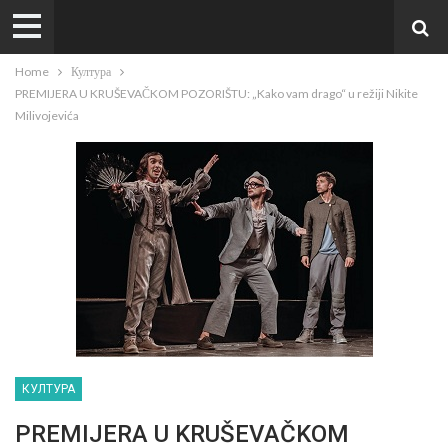
Home
Култура
PREMIJERA U KRUŠEVAČKOM POZORIŠTU: „Kako vam drago“ u režiji Nikite
Milivojevića
КУЛТУРА
PREMIJERA U KRUŠEVAČKOM