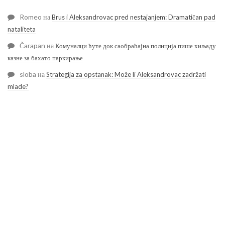
Romeo
на
Brus i Aleksandrovac pred nestajanjem: Dramatičan pad
nataliteta
Čarapan
на
Комуналци ћуте док саобраћајна полиција пише хиљаду
казне за бахато паркирање
sloba
на
Strategija za opstanak: Može li Aleksandrovac zadržati
mlade?