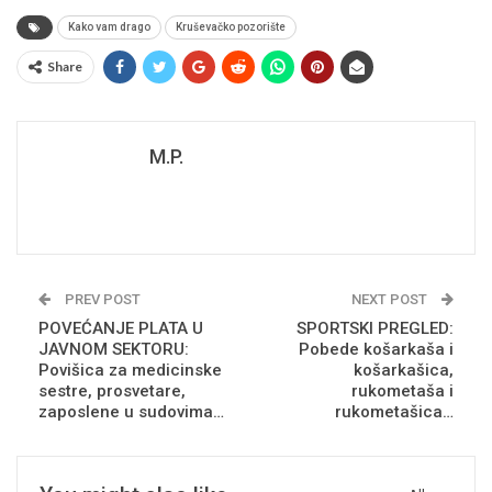
Kako vam drago
Kruševačko pozorište
Share
M.P.
PREV POST
NEXT POST
POVEĆANJE PLATA U
SPORTSKI PREGLED:
JAVNOM SEKTORU:
Pobede košarkaša i
Povišica za medicinske
košarkašica,
sestre, prosvetare,
rukometaša i
zaposlene u sudovima…
rukometašica…