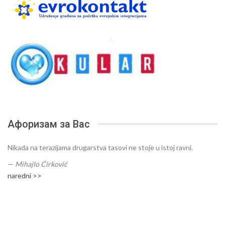
Афоризам за Вас
Nikada na terazijama drugarstva tasovi ne stoje u istoj ravni.
—
Mihajlo Ćirković
naredni >>