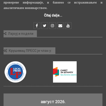
проверене информације, и бавимо се истраживањем и
аналитичким новинарством.
Čitaj dalje...
Лајкуј и подели
Крушевац ПРЕСС је члан у:
август 2026.