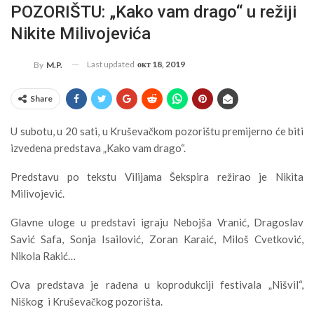
POZORIŠTU: „Kako vam drago“ u režiji
Nikite Milivojevića
Last updated
окт 18, 2019
By
M.P.
Share
U subotu, u 20 sati, u Kruševačkom pozorištu premijerno će biti
izvedena predstava „Kako vam drago“.
Predstavu po tekstu Vilijama Šekspira režirao je Nikita
Milivojević.
Glavne uloge u predstavi igraju Nebojša Vranić, Dragoslav
Savić Safa, Sonja Isailović, Zoran Karaić, Miloš Cvetković,
Nikola Rakić…
Ova predstava je rađena u koprodukciji festivala „Nišvil“,
Niškog i Kruševačkog pozorišta.