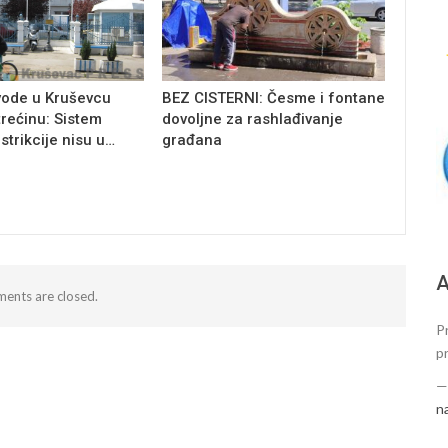
vode u Kruševcu
BEZ CISTERNI: Česme i fontane
trećinu: Sistem
dovoljne za rashlađivanje
estrikcije nisu u…
građana
А
ents are closed.
P
p
n