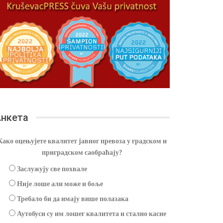
нкета
Како оцењујете квалитет јавног превоза у градском и
приградском саобраћају?
Заслужују све похвале
Није лоше али може и боље
Требало би да имају више полазака
Аутобуси су им лошег квалитета и стално касне