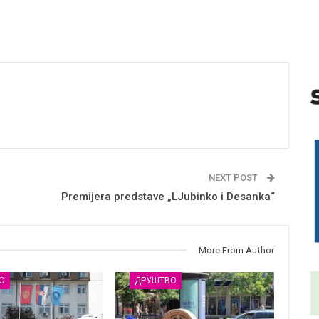
NEXT POST
Premijera predstave „LJubinko i Desanka“
More From Author
О
ДРУШТВО