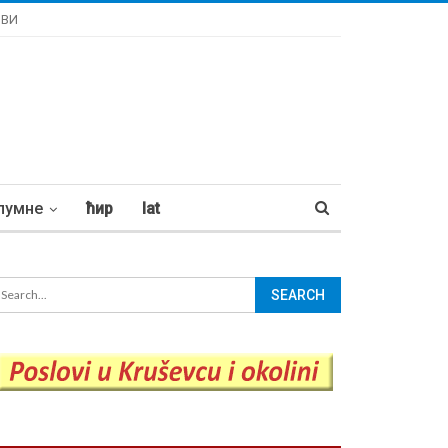
ОВИ
лумне
ћир
lat