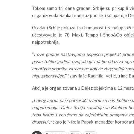
Tokom samo tri dana građani Srbije su prikupili vi
organizovala Banka hrane uz podršku kompanije Dele
Građani Srbije pokazali su humanost i za najugrožen
učestvovalo je 78 Maxi, Tempo i Shop&Go objekat
najpotrebnija.
“
I ove godine nastavljamo uspešno projekat prikup
posle toliko godina ovoj akciji i dalje odaziva ogr
emotivna podrška za sve one koji će zbog solidarnost
nisu zaboravljeni
“, izjavila je Radmila Ivetić, u ime 
Akcija je organizovana u Delez objektima u 12 mesta 
„
I ovog aprila naši potrošači uverili su nas koliko s
najpotrebnija. Delez Srbija sarađuje sa Bankom hr
tona hrane i verujemo da zajedničkim snagama mož
drustvu“
, rekao je Nikola Papak, menadžer korporat