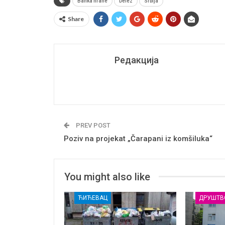
Banka hrane
Delez
Srbija
Share
Редакција
PREV POST
Poziv na projekat „Čarapani iz komšiluka“
You might also like
ЋИЋЕВАЦ
ДРУШТВ