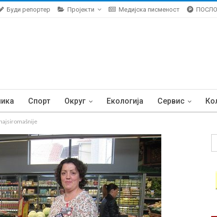
Буди репортер
Пројекти
Медијска писменост
ПОСЛ
ника
Спорт
Округ
Екологија
Сервис
Ко
 najsiromašnije