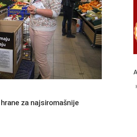
А
 hrane za najsiromašnije