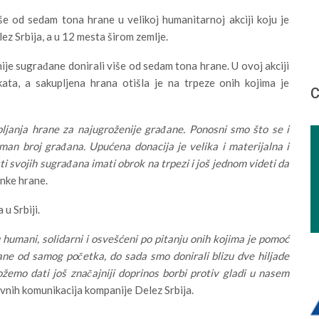
še od sedam tona hrane u velikoj humanitarnoj akciji koju je
z Srbija, a u 12 mesta širom zemlje.
ije sugrađane donirali više od sedam tona hrane. U ovoj akciji
a, a sakupljena hrana otišla je na trpeze onih kojima je
С
ljanja hrane za najugroženije građane. Ponosni smo što se i
oman broj građana. Upućena donacija je velika i materijalna i
i svojih sugrađana imati obrok na trpezi i još jednom videti da
Banke hrane.
u Srbiji.
u humani, solidarni i osvešćeni po pitanju onih kojima je pomoć
ane od samog početka, do sada smo donirali blizu dve hiljade
emo dati još značajniji doprinos borbi protiv gladi u nasem
ivnih komunikacija kompanije Delez Srbija.