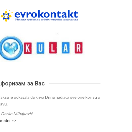
форизам за Вас
raksa je pokazala da kriva Drina nadjača sve one koji su u
ravu.
—
Darko Mihajlović
aredni >>