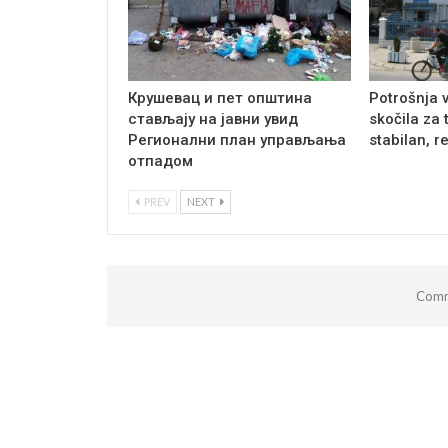
Крушевац и пет општина
Potrošnja 
стављају на јавни увид
skočila za 
Регионални план управљања
stabilan, r
отпадом
PREV
NEXT
Comm