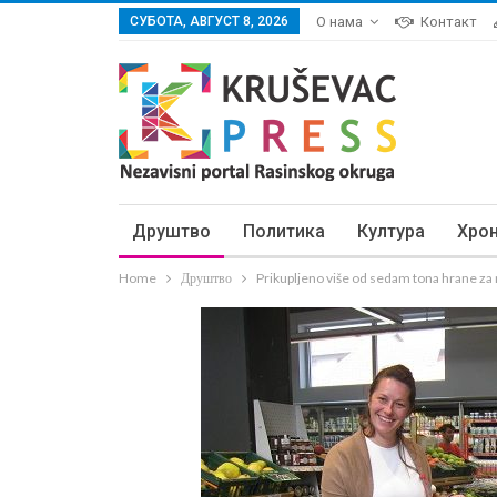
СУБОТА, АВГУСТ 8, 2026
О нама
Контакт
Друштво
Политика
Култура
Хро
Home
Друштво
Prikupljeno više od sedam tona hrane za