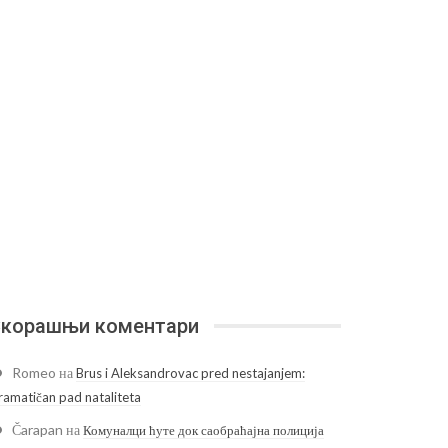
корашњи коментари
Romeo
на
Brus i Aleksandrovac pred nestajanjem:
ramatičan pad nataliteta
Čarapan
на
Комуналци ћуте док саобраћајна полиција