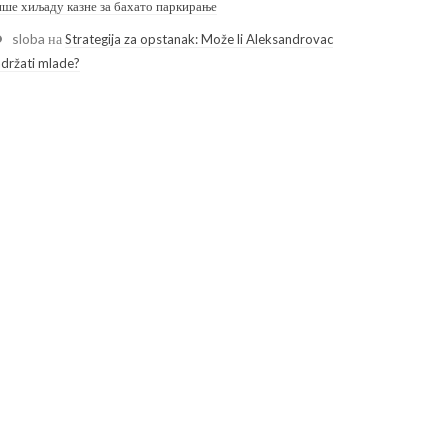
ише хиљаду казне за бахато паркирање
sloba
на
Strategija za opstanak: Može li Aleksandrovac
adržati mlade?