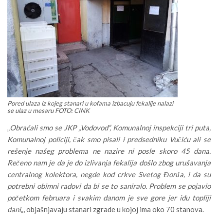
Pored ulaza iz kojeg stanari u kofama izbacuju fekalije nalazi
se ulaz u mesaru FOTO: CINK
„
Obraćali smo se JKP „Vodovod“, Komunalnoj inspekciji tri puta,
Komunalnoj policiji, čak smo pisali i predsedniku Vučiću ali se
rešenje našeg problema ne nazire ni posle skoro 45 dana.
Rečeno nam je da je do izlivanja fekalija došlo zbog urušavanja
centralnog kolektora, negde kod crkve Svetog Đorđa, i da su
potrebni obimni radovi da bi se to saniralo. Problem se pojavio
početkom februara i svakim danom je sve gore jer idu topliji
dani
„, objašnjavaju stanari zgrade u kojoj ima oko 70 stanova.