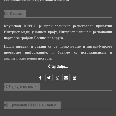
О нама
Крушевац ПРЕСС је први званично регистрован приватни
Интернет медиј у нашем крају, Интернет новине и регионални
портал за грађане Расинског округа.
Наши циљеви и задаци су да прикупљамо и дистрибуирамо
проверене информације, и бавимо се истраживањем и
аналитичким новинарством.
Čitaj dalje...
Лајкуј и подели
Крушевац ПРЕСС је члан у: