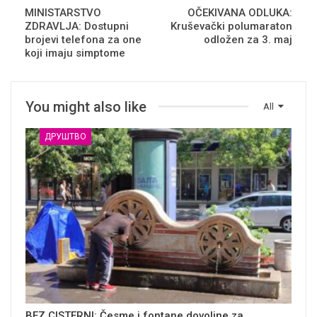
MINISTARSTVO
OČEKIVANA ODLUKA:
ZDRAVLJA: Dostupni
Kruševački polumaraton
brojevi telefona za one
odložen za 3. maj
koji imaju simptome
You might also like
All
ДРУШТВО
BEZ CISTERNI: Česme i fontane dovoljne za