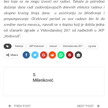
bez koje se ne mogu izvesti ovi radovi. Takođe je potrebno
dužanje dana radi zadovoljavajućih dnevnih efekata radova i
ukupno kraćeg broja dana u asistiranju za blindiranje i
prepumpavanje. Očekivani period za ove radove bio bi do
sredine marta meseca
„, navodi se o dopisu koji je dobila jedna
od stanarki zgrade u Vidovdanskoj 207 od nadležnih u JKP
„Vodovod“.
fekalije
JKP Vodovod
stanari
Vidovdanska 207
zgrada
Share
S.
Milenković
PREV POST
NEXT POST