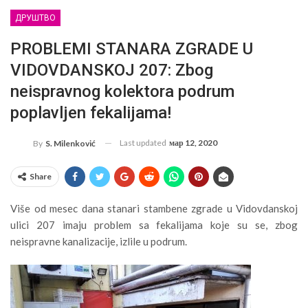
ДРУШТВО
PROBLEMI STANARA ZGRADE U
VIDOVDANSKOJ 207: Zbog
neispravnog kolektora podrum
poplavljen fekalijama!
Last updated
мар 12, 2020
By
S. Milenković
Share
Više od mesec dana stanari stambene zgrade u Vidovdanskoj
ulici 207 imaju problem sa fekalijama koje su se, zbog
neispravne kanalizacije, izlile u podrum.