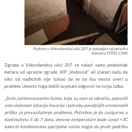
Podrum u Vidovdanskoj ulici 207 je potopljen od početka
februara FOTO: CINK
Zgrada u Vidovdanskoj ulici 207 se nalazi samo pedesetak
metara od upravne zgrade JKP „Vodovod“ ali stanari kažu da
niko od nadležnih nije izašao da se na licu mesta uveri u
problem. Umesto toga dobili su pisani odgovor na svoju žalbu.
„
Svim zainteresovanim licima, koja su nam se obratila, pojasnili
smo složenost lokacije havarije i potrebu povoljnijih vremenskih
prilika za prevazilaženje problema. Potrebno je da zasigurno, u
kontinuitetu 5 do 7 dana, dnevne temperature bude iznad +3C
kako bi kombinovana specijalna vozila mogla da pruže podršku