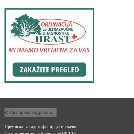
Сва права задржана
Преузимање садржаја није дозвољено
без писане дозволе КрушевацПРЕСС-а.