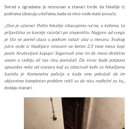
Smrad u zgradama je nesnosan a stanari tvrde da fekalije iz
podruma izbacuju u kofama, kada se nivo vode malo povuče.
„
Ovo je užasno! Pošto fekalije izbacujemo ručno, u kofama, ta
prljavština se kasnije razvlači po stepeništu. Najgore od svega
je što se pored ulaza u podrum nalazi ulaz u mesaru. Svakog
jutra ovde iz hladnjače istovare na beton 2,5 tone mesa koje
posle Kruševljani kupuju! Sugerisali smo im da meso direktno
unose u radnju ali nas nisu poslušali. Da stvar bude potpuno
apsurdna neke od stanara koji su izbacivali kofe sa fekalijama
kaznila je Komunalna policija a kada smo pokušali da im
objasnimo kompletan problem rekli su da nisu nadležni za to
„,
dodaju stanari.