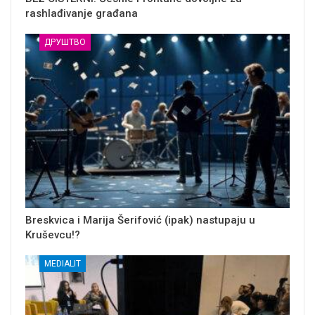
rashlađivanje građana
ДРУШТВО
Breskvica i Marija Šerifović (ipak) nastupaju u
Kruševcu!?
MEDIALIT