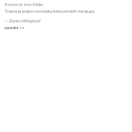
Kosovo je srce Srbije.
Trepča je jezgro novčanika belosvetskih mangupa.
—
Darko Mihajlović
naredni >>