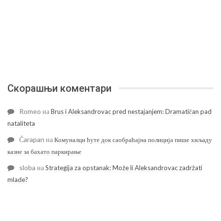
Скорашњи коментари
Romeo
на
Brus i Aleksandrovac pred nestajanjem: Dramatičan pad
nataliteta
Čarapan
на
Комуналци ћуте док саобраћајна полиција пише хиљаду
казне за бахато паркирање
sloba
на
Strategija za opstanak: Može li Aleksandrovac zadržati
mlade?