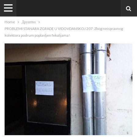
Home
Друштво
PROBLEMI STANARA ZGRADE U VIDOVDANSKOJ 207: Zbog neispravnog
kolektora podrum poplavljen fekalijama!