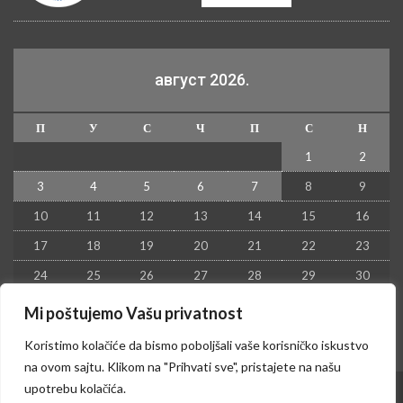
август 2026.
П
У
С
Ч
П
С
Н
1
2
3
4
5
6
7
8
9
10
11
12
13
14
15
16
17
18
19
20
21
22
23
24
25
26
27
28
29
30
31
Mi poštujemo Vašu privatnost
« јул
Koristimo kolačiće da bismo poboljšali vaše korisničko iskustvo
na ovom sajtu. Klikom na "Prihvati sve", pristajete na našu
upotrebu kolačića.