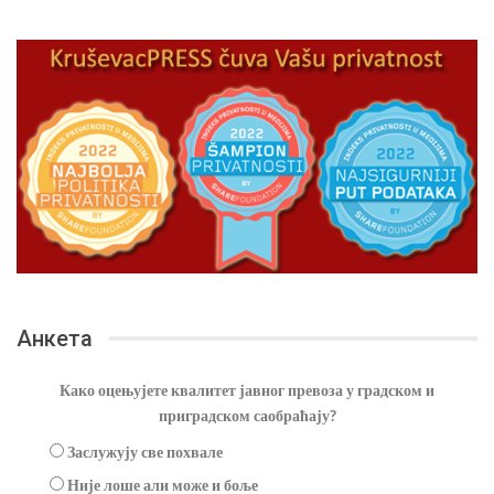
Анкета
Како оцењујете квалитет јавног превоза у градском и
приградском саобраћају?
Заслужују све похвале
Није лоше али може и боље