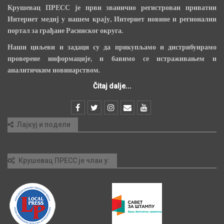
Крушевац ПРЕСС је први званично регистрован приватни
Интернет медиј у нашем крају, Интернет новине и регионални
портал за грађане Расинског округа.
Наши циљеви и задаци су да прикупљамо и дистрибуирамо
проверене информације, и бавимо се истраживањем и
аналитичким новинарством.
Čitaj dalje...
Лајкуј и подели
Крушевац ПРЕСС је члан у: