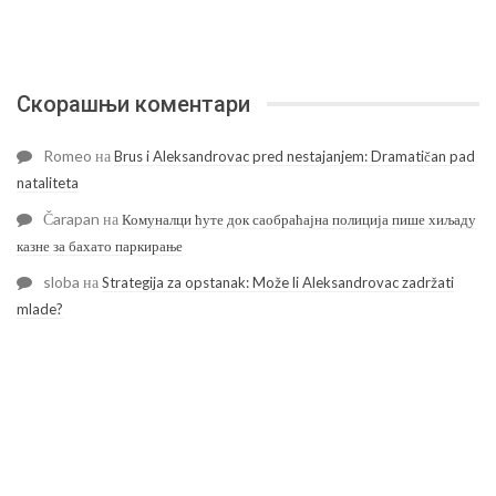
Скорашњи коментари
Romeo
на
Brus i Aleksandrovac pred nestajanjem: Dramatičan pad
nataliteta
Čarapan
на
Комуналци ћуте док саобраћајна полиција пише хиљаду
казне за бахато паркирање
sloba
на
Strategija za opstanak: Može li Aleksandrovac zadržati
mlade?