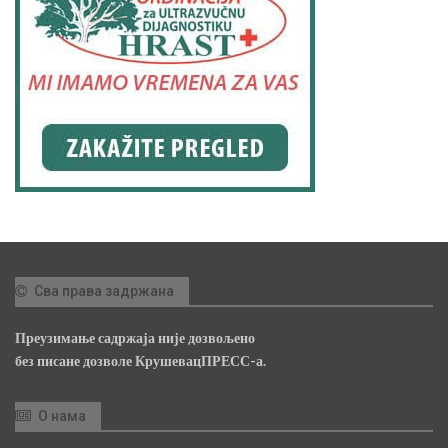
Сва права задржана
Преузимање садржаја није дозвољено
без писане дозволе КрушевацПРЕСС-а.
О нама