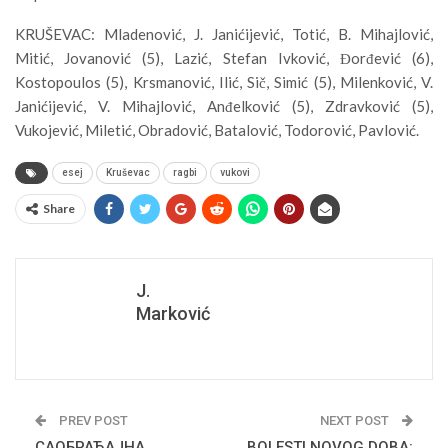
KRUŠEVAC: Mladenović, J. Janićijević, Totić, B. Mihajlović,
Mitić, Jovanović (5), Lazić, Stefan Ivković, Đorđević (6),
Kostopoulos (5), Krsmanović, Ilić, Sič, Simić (5), Milenković, V.
Janićijević, V. Mihajlović, Anđelković (5), Zdravković (5),
Vukojević, Miletić, Obradović, Batalović, Todorović, Pavlović.
esej
Kruševac
ragbi
vukovi
Share
J.
Marković
PREV POST
NEXT POST
САОБРАЋАЈНА
BOLESTI NOVOG DOBA: