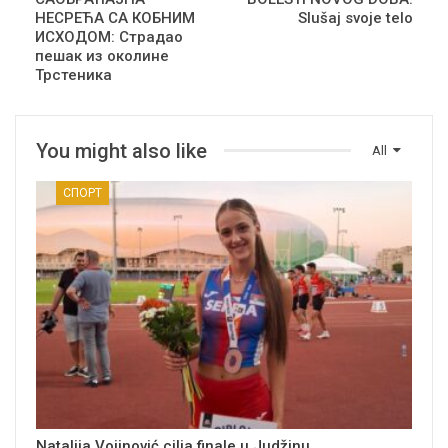
НЕСРЕЋА СА КОБНИМ
Slušaj svoje telo
ИСХОДОМ: Страдао
пешак из околине
Трстеника
You might also like
All
СПОРТ
Natalija Vojinović cilja finale u Judžinu