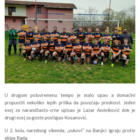
U drugom poluvremenu tempo je malo opao a domaćini
propustili nekoliko lepih prilika da povećaju prednost. Jedini
esej za narandžasto-crne upisao je Lazar Anđelković dok je
drugi esej za goste postigao Kosanović.
U 2. kolu, narednog vikenda, „vukovi“ na Banjici igraju protiv
ekipe Rada.