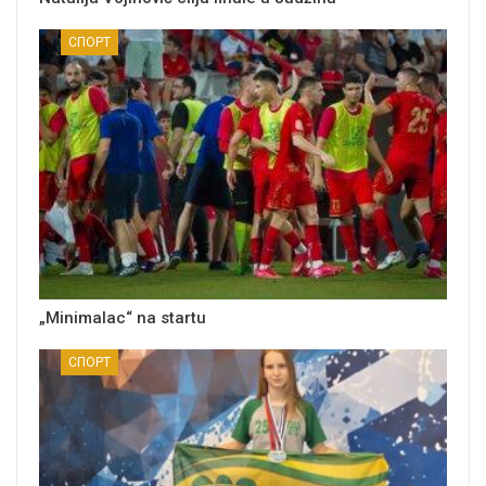
СПОРТ
„Minimalac“ na startu
СПОРТ