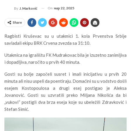
On
мар 22, 2025
By
J. Marković
Share
Ragbisti Kruševac su u utakmici 1. kola Prvenstva Srbije
savladali ekipu BRK Crvena zvezda sa 31:10.
Utakmica na igralištu FK Mudrakovac bila je izuzetno zanimljiva
i dopadljiva, naročito u prvih 40 minuta.
Gosti su bolje započeli susret i imali inicijativu u prvih 20
minuta ali nisu uspeli da poentiraju. Domaćini su u vođstvo došli
esejem Kostopoulosa a drugi esej postigao je Aleksa
Jovanović. Gosti su uzvratili preko Miljana Nikolića da bi
„vukovi“ postigli dva brza eseja koje su ubeležili Zdravković i
Stefan Simić.