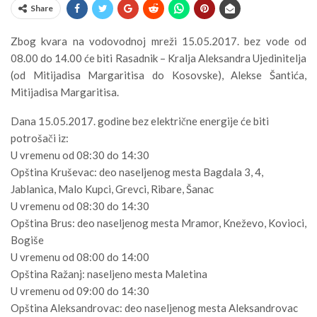
Share
Zbog kvara na vodovodnoj mreži 15.05.2017. bez vode od
08.00 do 14.00 će biti Rasadnik – Kralja Aleksandra Ujedinitelja
(od Mitijadisa Margaritisa do Kosovske), Alekse Šantića,
Mitijadisa Margaritisa.
Dana 15.05.2017. godine bez električne energije će biti
potrošači iz:
U vremenu od 08:30 do 14:30
Opština Kruševac: deo naseljenog mesta Bagdala 3, 4,
Jablanica, Malo Kupci, Grevci, Ribare, Šanac
U vremenu od 08:30 do 14:30
Opština Brus: deo naseljenog mesta Mramor, Kneževo, Kovioci,
Bogiše
U vremenu od 08:00 do 14:00
Opština Ražanj: naseljeno mesta Maletina
U vremenu od 09:00 do 14:30
Opština Aleksandrovac: deo naseljenog mesta Aleksandrovac