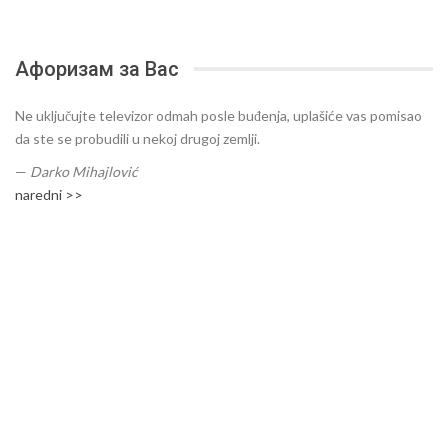
Афоризам за Вас
Ne uključujte televizor odmah posle buđenja, uplašiće vas pomisao
da ste se probudili u nekoj drugoj zemlji.
—
Darko Mihajlović
naredni >>