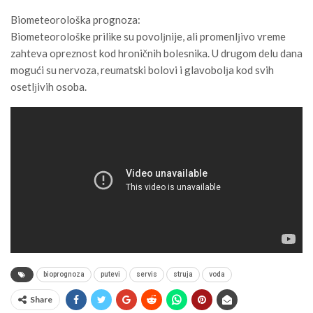
Biometeorološka prognoza:
Biometeorološke prilike su povolјnije, ali promenlјivo vreme
zahteva opreznost kod hroničnih bolesnika. U drugom delu dana
mogući su nervoza, reumatski bolovi i glavobolјa kod svih
osetlјivih osoba.
bioprognoza
putevi
servis
struja
voda
Share