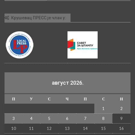
Крушевац ПРЕСС је члан у:
август 2026.
П
У
С
Ч
П
С
Н
1
2
3
4
5
6
7
8
9
10
11
12
13
14
15
16