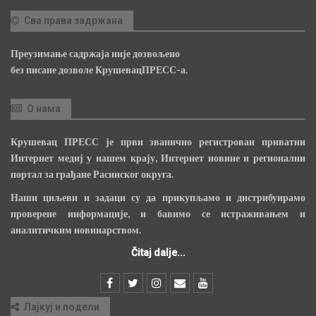
Сва права задржана
Преузимање садржаја није дозвољено
без писане дозволе КрушевацПРЕСС-а.
О нама
Крушевац ПРЕСС је први званично регистрован приватни
Интернет медиј у нашем крају, Интернет новине и регионални
портал за грађане Расинског округа.
Наши циљеви и задаци су да прикупљамо и дистрибуирамо
проверене информације, и бавимо се истраживањем и
аналитичким новинарством.
Čitaj dalje...
Лајкуј и подели