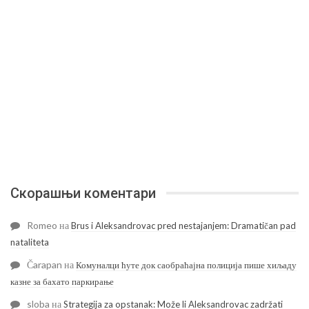
Скорашњи коментари
Romeo
на
Brus i Aleksandrovac pred nestajanjem: Dramatičan pad
nataliteta
Čarapan
на
Комуналци ћуте док саобраћајна полиција пише хиљаду
казне за бахато паркирање
sloba
на
Strategija za opstanak: Može li Aleksandrovac zadržati