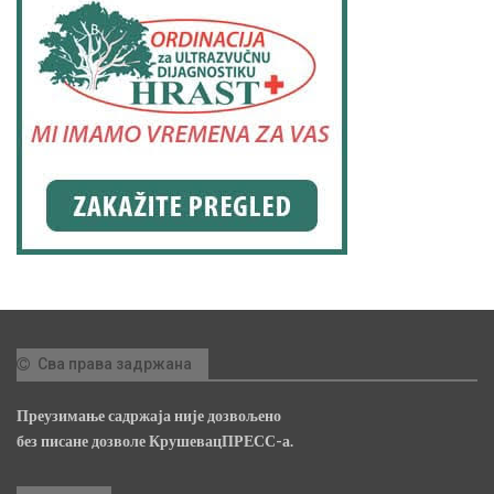
Сва права задржана
Преузимање садржаја није дозвољено
без писане дозволе КрушевацПРЕСС-а.