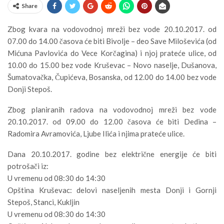
Share
Zbog kvara na vodovodnoj mreži bez vode 20.10.2017. od
07.00 do 14.00 časova će biti Bivolje – deo Save Miloševića (od
Mićuna Pavlovića do Vece Korčagina) i njoj prateće ulice, od
10.00 do 15.00 bez vode Kruševac – Novo naselje, Dušanova,
Šumatovačka, Čupićeva, Bosanska, od 12.00 do 14.00 bez vode
Donji Stepoš.
Zbog planiranih radova na vodovodnoj mreži bez vode
20.10.2017. od 09.00 do 12.00 časova će biti Dedina –
Radomira Avramovića, Ljube Ilića i njima prateće ulice.
Dana 20.10.2017. godine bez električne energije će biti
potrošači iz:
U vremenu od 08:30 do 14:30
Opština Kruševac: delovi naseljenih mesta Donji i Gornji
Stepoš, Stanci, Kukljin
U vremenu od 08:30 do 14:30