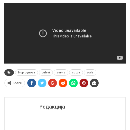
bioprognoza
putevi
servis
struja
voda
Share
Редакција