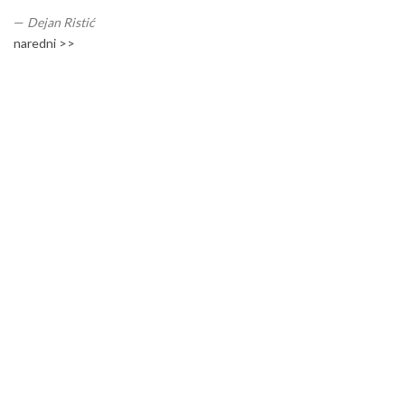
—
Dejan Ristić
naredni >>