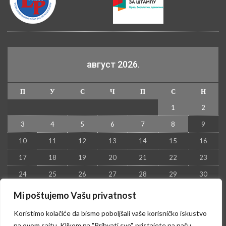
август 2026.
П
У
С
Ч
П
С
Н
1
2
3
4
5
6
7
8
9
10
11
12
13
14
15
16
17
18
19
20
21
22
23
24
25
26
27
28
29
30
31
Mi poštujemo Vašu privatnost
« јул
Koristimo kolačiće da bismo poboljšali vaše korisničko iskustvo
na ovom sajtu. Klikom na "Prihvati sve", pristajete na našu