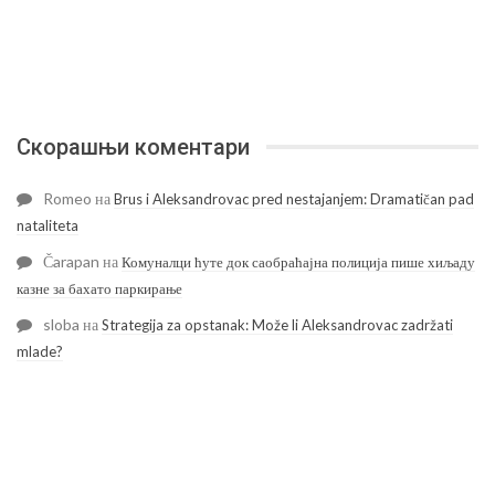
Скорашњи коментари
Romeo
на
Brus i Aleksandrovac pred nestajanjem: Dramatičan pad
nataliteta
Čarapan
на
Комуналци ћуте док саобраћајна полиција пише хиљаду
казне за бахато паркирање
sloba
на
Strategija za opstanak: Može li Aleksandrovac zadržati
mlade?