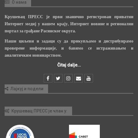
О нама
Крушевац ПРЕСС је први званично регистрован приватни
Интернет медиј у нашем крају, Интернет новине и регионални
портал за грађане Расинског округа.
Наши циљеви и задаци су да прикупљамо и дистрибуирамо
проверене информације, и бавимо се истраживањем и
аналитичким новинарством.
Čitaj dalje...
Лајкуј и подели
Крушевац ПРЕСС је члан у: