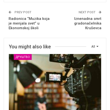
PREV POST
NEXT POST
Radionica “Muzika koja
Iznenadna smrt
je menjala svet” u
gradonačelnika
Ekonomskoj školi
Kruševca
You might also like
All
ДРУШТВО