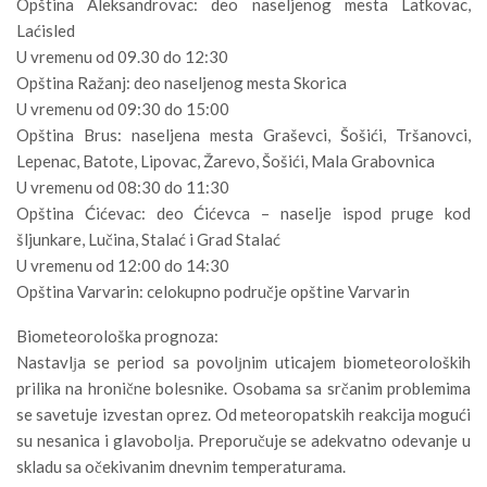
Opština Aleksandrovac: deo naseljenog mesta Latkovac,
Laćisled
U vremenu od 09.30 do 12:30
Opština Ražanj: deo naseljenog mesta Skorica
U vremenu od 09:30 do 15:00
Opština Brus: naseljena mesta Graševci, Šošići, Tršanovci,
Lepenac, Batote, Lipovac, Žarevo, Šošići, Mala Grabovnica
U vremenu od 08:30 do 11:30
Opština Ćićevac: deo Ćićevca – naselje ispod pruge kod
šljunkare, Lučina, Stalać i Grad Stalać
U vremenu od 12:00 do 14:30
Opština Varvarin: celokupno područje opštine Varvarin
Biometeorološka prognoza:
Nastavlјa se period sa povolјnim uticajem biometeoroloških
prilika na hronične bolesnike. Osobama sa srčanim problemima
se savetuje izvestan oprez. Od meteoropatskih reakcija mogući
su nesanica i glavobolјa. Preporučuje se adekvatno odevanje u
skladu sa očekivanim dnevnim temperaturama.