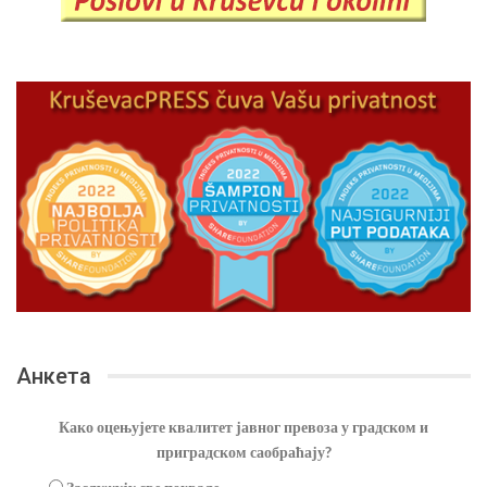
Анкета
Како оцењујете квалитет јавног превоза у градском и
приградском саобраћају?