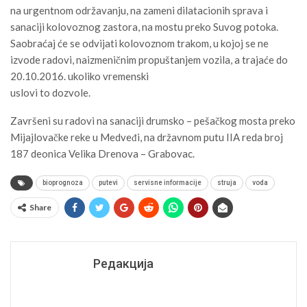
na urgentnom održavanju, na zameni dilatacionih sprava i
sanaciji kolovoznog zastora, na mostu preko Suvog potoka.
Saobraćaj će se odvijati kolovoznom trakom, u kojoj se ne
izvode radovi, naizmeničnim propuštanjem vozila, a trajaće do
20.10.2016. ukoliko vremenski
uslovi to dozvole.
Završeni su radovi na sanaciji drumsko – pešačkog mosta preko
Mijajlovačke reke u Medveđi, na državnom putu IIA reda broj
187 deonica Velika Drenova – Grabovac.
bioprognoza
putevi
servisne informacije
struja
voda
Share
Редакција