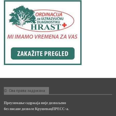
Сва права задржана
Преузимање садржаја није дозвољено
без писане дозволе КрушевацПРЕСС-а.