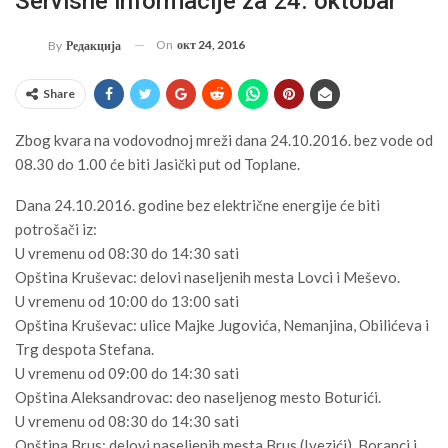
Servisne informacije za 24. oktobar
On
окт 24, 2016
By
Редакција
Share
Zbog kvara na vodovodnoj mreži dana 24.10.2016. bez vode od
08.30 do 1.00 će biti Jasički put od Toplane.
Dana 24.10.2016. godine bez električne energije će biti
potrošači iz:
U vremenu od 08:30 do 14:30 sati
Opština Kruševac: delovi naseljenih mesta Lovci i Meševo.
U vremenu od 10:00 do 13:00 sati
Opština Kruševac: ulice Majke Jugovića, Nemanjina, Obilićeva i
Trg despota Stefana.
U vremenu od 09:00 do 14:30 sati
Opština Aleksandrovac: deo naseljenog mesto Boturići.
U vremenu od 08:30 do 14:30 sati
Opština Brus: delovi naseljenih mesta Brus (Ivezići), Boranci i