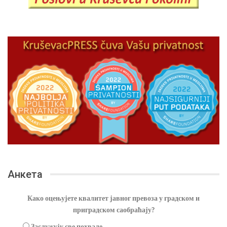
Анкета
Како оцењујете квалитет јавног превоза у градском и
приградском саобраћају?
Заслужују све похвале