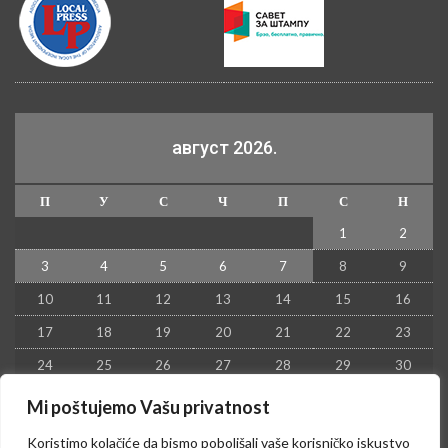
август 2026.
П
У
С
Ч
П
С
Н
1
2
3
4
5
6
7
8
9
10
11
12
13
14
15
16
17
18
19
20
21
22
23
24
25
26
27
28
29
30
31
Mi poštujemo Vašu privatnost
« јул
Koristimo kolačiće da bismo poboljšali vaše korisničko iskustvo