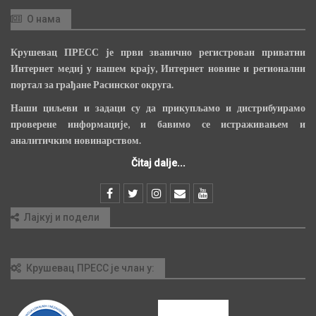
О нама
Крушевац ПРЕСС је први званично регистрован приватни
Интернет медиј у нашем крају, Интернет новине и регионални
портал за грађане Расинског округа.
Наши циљеви и задаци су да прикупљамо и дистрибуирамо
проверене информације, и бавимо се истраживањем и
аналитичким новинарством.
Čitaj dalje...
Лајкуј и подели
Крушевац ПРЕСС је члан у: