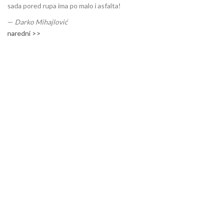
sada pored rupa ima po malo i asfalta!
—
Darko Mihajlović
naredni >>