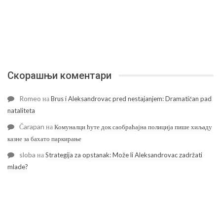
Скорашњи коментари
Romeo
на
Brus i Aleksandrovac pred nestajanjem: Dramatičan pad
nataliteta
Čarapan
на
Комуналци ћуте док саобраћајна полиција пише хиљаду
казне за бахато паркирање
sloba
на
Strategija za opstanak: Može li Aleksandrovac zadržati
mlade?