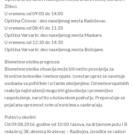
Žilinci.
U vremenu od 09:00 do 14:00
Opština Ćićevac : deo naseljenog mesta Radoševac.
U vremenu od 08:45 do 11:20
Opština Varvarin: deo naseljenog mesta Maskare.
U vremenu od 12:30 do 14:30
Opština Varvarin: deo naseljenog mesta Bošnjane.
Biometeorološka prognoza:
Biometeorološka situacija može biti nešto povolјnija za
hronične bolesnike i meteoropate. Izvestan oprez se savetuje
osobama sa psihičkim i srčanim obolјenjima. Od meteoropatskih
reakcija najizraženiji mogu biti glavobolјa i promenlјivo
raspoloženje, naročito u košavskom području. Preporučuje se
pojačana opreznost svim učesnicima u saobraćaju.
Putevi u okolini:
Od 09.08.2016. godine od 10:00 časova, na državnom putu I B
reda broj 38, deonica Kruševac – Razbojna, izvodiće se radovi