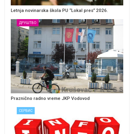
Letnja novinarska škola PU ‘’Lokal pres’’ 2026.
ДРУШТВО
Praznično radno vreme JKP Vodovod
СЕРВИС