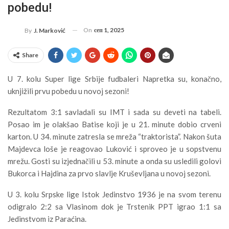
pobedu!
On
сеп 1, 2025
By
J. Marković
Share
U 7. kolu Super lige Srbije fudbaleri Napretka su, konačno,
uknjižili prvu pobedu u novoj sezoni!
Rezultatom 3:1 savladali su IMT i sada su deveti na tabeli.
Posao im je olakšao Batise koji je u 21. minute dobio crveni
karton. U 34. minute zatresla se mreža “traktorista”. Nakon šuta
Majdevca loše je reagovao Luković i sproveo je u sopstvenu
mrežu. Gosti su izjednačili u 53. minute a onda su usledili golovi
Bukorca i Hajdina za prvo slavlje Kruševljana u novoj sezoni.
U 3. kolu Srpske lige Istok Jedinstvo 1936 je na svom terenu
odigralo 2:2 sa Vlasinom dok je Trstenik PPT igrao 1:1 sa
Jedinstvom iz Paraćina.