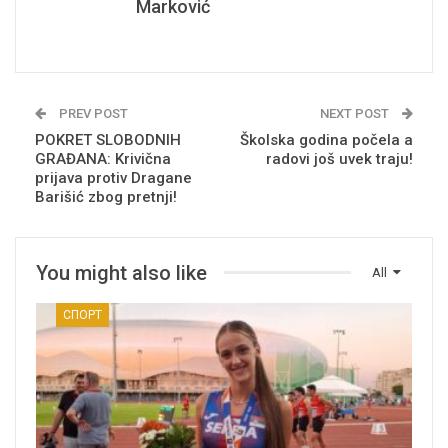
Marković
PREV POST
NEXT POST
POKRET SLOBODNIH
Školska godina počela a
GRAĐANA: Krivična
radovi još uvek traju!
prijava protiv Dragane
Barišić zbog pretnji!
You might also like
All
СПОРТ