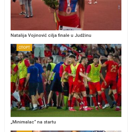
Natalija Vojinović cilja finale u Judžinu
СПОРТ
„Minimalac“ na startu