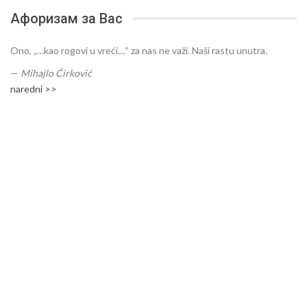
Афоризам за Вас
Ono, „…kao rogovi u vreći…“ za nas ne važi. Naši rastu unutra.
—
Mihajlo Ćirković
naredni >>