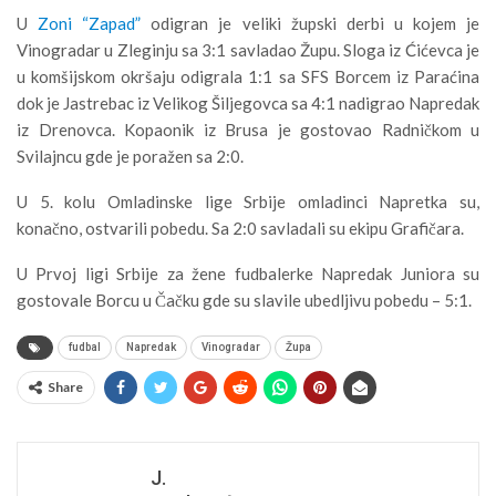
U
Zoni “Zapad”
odigran je veliki župski derbi u kojem je
Vinogradar u Zleginju sa 3:1 savladao Župu. Sloga iz Ćićevca je
u komšijskom okršaju odigrala 1:1 sa SFS Borcem iz Paraćina
dok je Jastrebac iz Velikog Šiljegovca sa 4:1 nadigrao Napredak
iz Drenovca. Kopaonik iz Brusa je gostovao Radničkom u
Svilajncu gde je poražen sa 2:0.
U 5. kolu Omladinske lige Srbije omladinci Napretka su,
konačno, ostvarili pobedu. Sa 2:0 savladali su ekipu Grafičara.
U Prvoj ligi Srbije za žene fudbalerke Napredak Juniora su
gostovale Borcu u Čačku gde su slavile ubedljivu pobedu – 5:1.
fudbal
Napredak
Vinogradar
Župa
Share
J.