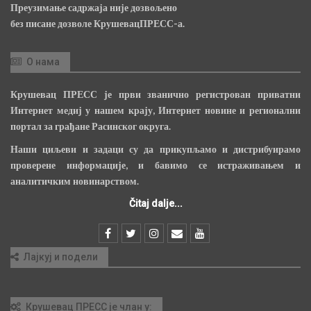
Преузимање садржаја није дозвољено
без писане дозволе КрушевацПРЕСС-а.
О нама
Крушевац ПРЕСС је први званично регистрован приватни
Интернет медиј у нашем крају, Интернет новине и регионални
портал за грађане Расинског округа.
Наши циљеви и задаци су да прикупљамо и дистрибуирамо
проверене информације, и бавимо се истраживањем и
аналитичким новинарством.
Čitaj dalje...
Лајкуј и подели
Крушевац ПРЕСС је члан у: