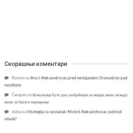
Скорашњи коментари
Romeo
на
Brus i Aleksandrovac pred nestajanjem: Dramatičan pad
nataliteta
Čarapan
на
Комуналци ћуте док саобраћајна полиција пише хиљаду
казне за бахато паркирање
sloba
на
Strategija za opstanak: Može li Aleksandrovac zadržati
mlade?