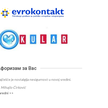
форизам за Вас
ajčešće je nostalgija nesigurnost u novoj sredini.
—
Mihajlo Ćirković
aredni >>