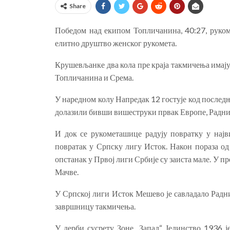
Share
Победом над екипом Топличанина, 40:27, руко
елитно друштво женског рукомета.
Крушевљанке два кола пре краја такмичења имају 
Топличанина и Срема.
У наредном колу Напредак 12 гостује код послед
долазили бивши вишеструки првак Европе, Раднич
И док се рукометашице радују повратку у најв
повратак у Српску лигу Исток. Након пораза од
опстанак у Првој лиги Србије су заиста мале. У пр
Мачве.
У Српској лиги Исток Мешево је савладало Радни
завршницу такмичења.
У дерби сусрету Зоне „Запад“ Јединство 1936 ј