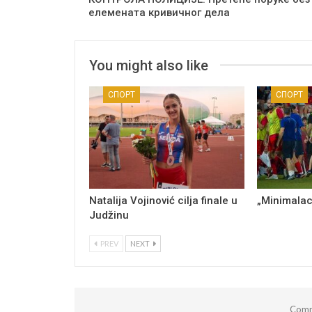
елемената кривичног дела
You might also like
СПОРТ
СПОРТ
Natalija Vojinović cilja finale u
„Minimalac
Judžinu
PREV
NEXT
Comm