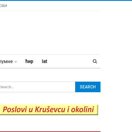
ОВИ
лумне
ћир
lat