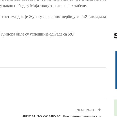
 након победе у Мијатовцу засели на врх табеле.
гостима док је Жупа у локалном дербију са 4:2 савладала
Јуниора биле су успешније од Рада са 5:0.
NEXT POST
„ЧЕПОМ ДО ОСМЕХА“: Еколошка акција на