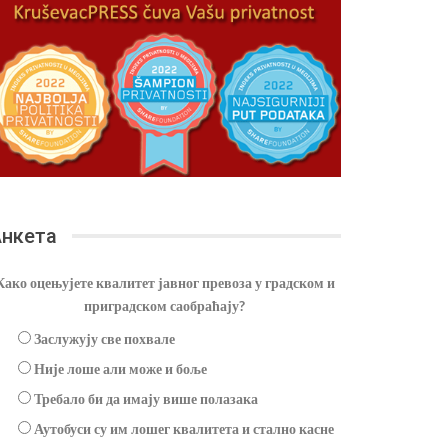
нкета
Како оцењујете квалитет јавног превоза у градском и
приградском саобраћају?
Заслужују све похвале
Није лоше али може и боље
Требало би да имају више полазака
Аутобуси су им лошег квалитета и стално касне