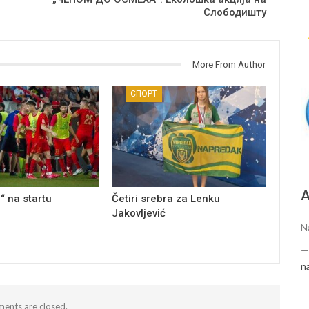
Слободишту
More From Author
СПОРТ
А
“ na startu
Četiri srebra za Lenku
Jakovljević
N
n
ents are closed.