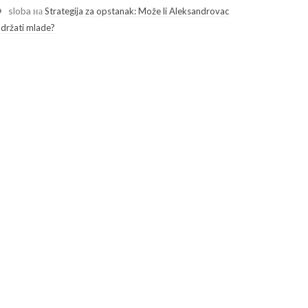
sloba
на
Strategija za opstanak: Može li Aleksandrovac
adržati mlade?