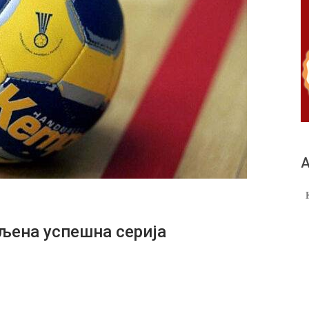
А
ена успешна серија