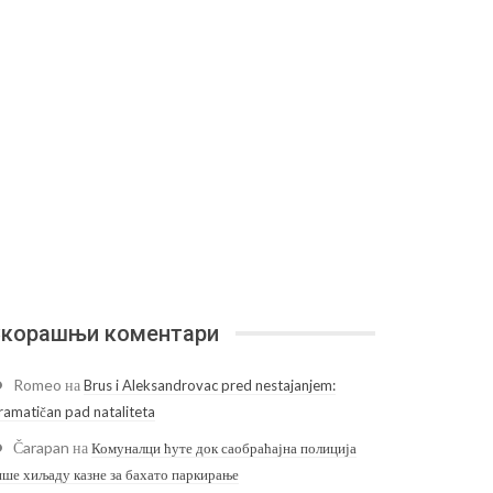
корашњи коментари
Romeo
на
Brus i Aleksandrovac pred nestajanjem:
ramatičan pad nataliteta
Čarapan
на
Комуналци ћуте док саобраћајна полиција
ише хиљаду казне за бахато паркирање