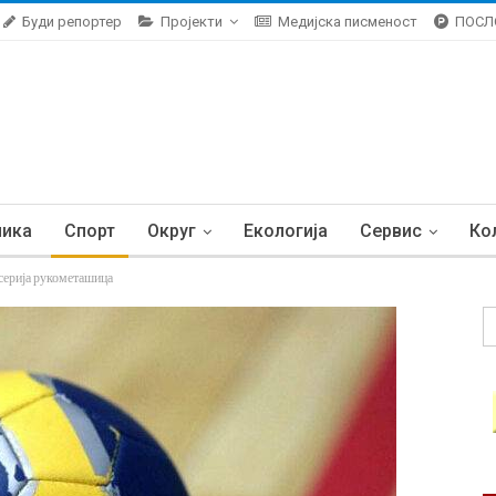
Буди репортер
Пројекти
Медијска писменост
ПОСЛ
ника
Спорт
Округ
Екологија
Сервис
Ко
ерија рукометашица