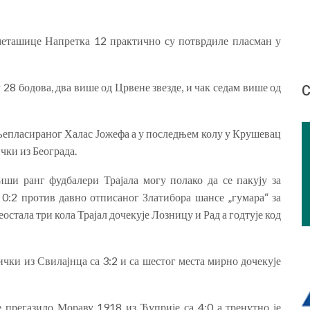
меташице Напретка 12 практично су потврдиле пласман у
28 бодова, два више од Црвене звезде, и чак седам више од
С
њепласираног Халас Јожефа а у последњем колу у Крушевац
ки из Београда.
иши ранг фудбалери Трајала могу полако да се пакују за
 0:2 против давно отписаног Златибора шансе „гумара“ за
еостала три кола Трајал дочекује Лозницу и Рад а годтује код
чки из Свилајнца са 3:2 и са шестог места мирно дочекује
е прегазило Мораву 1918 из Ћуприје са 4:0 а тренутно је