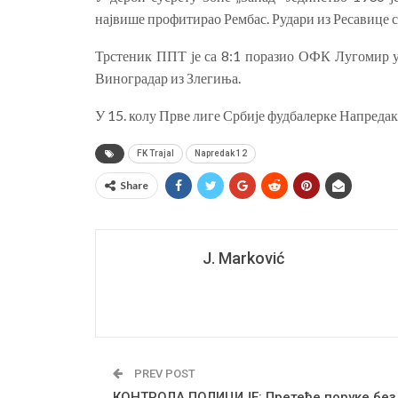
највише профитирао Рембас. Рудари из Ресавице су
Трстеник ППТ је са 8:1 поразио ОФК Лугомир у 
Виноградар из Злегиња.
У 15. колу Прве лиге Србије фудбалерке Напредак 
FK Trajal
Napredak 12
Share
J. Marković
PREV POST
КОНТРОЛА ПОЛИЦИЈЕ: Претеће поруке без