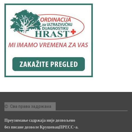
Сва права задржана
Преузимање садржаја није дозвољено
без писане дозволе КрушевацПРЕСС-а.