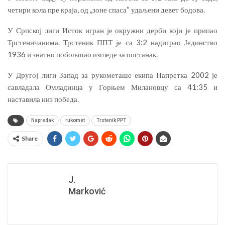
четири кола пре краја, од „зоне спаса“ удаљени девет бодова.
У Српској лиги Исток игран је окружни дерби који је припао
Трстеничанима. Трстеник ППТ је са 3:2 надиграо Јединство
1936 и знатно побољшао изгледе за опстанак.
У Другој лиги Запад за рукометаше екипа Напретка 2002 је
савладала Омладинца у Горњем Милановцу са 41:35 и
наставила низ победа.
Napredak
rukomet
Trstenik PPT
Share
J.
Marković