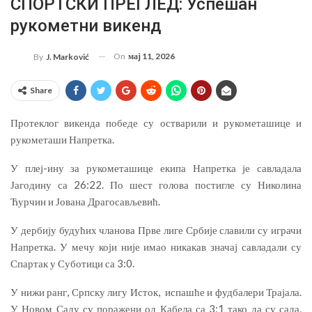
СПОРТСКИ ПРЕГЛЕД: Успешан
рукометни викенд
On
мај 11, 2026
By
J. Marković
Share
Протеклог викенда победе су остварили и рукометашице и
рукометаши Напретка.
У плеј-ину за рукометашице екипа Напретка је савладала
Јагодину са 26:22. По шест голова постигле су Николина
Ћурчин и Јована Драгосављевић.
У дербију будућих чланова Прве лиге Србије славили су играчи
Напретка. У мечу који није имао никакав значај савладали су
Спартак у Суботици са 3:0.
У нижи ранг, Српску лигу Исток, испашће и фудбалери Трајала.
У Новом Саду су поражени од Кабела са 3:1 тако да су сада,