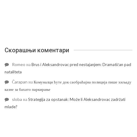
Скорашњи коментари
Romeo
на
Brus i Aleksandrovac pred nestajanjem: Dramatičan pad
nataliteta
Čarapan
на
Комуналци ћуте док саобраћајна полиција пише хиљаду
казне за бахато паркирање
sloba
на
Strategija za opstanak: Može li Aleksandrovac zadržati
mlade?