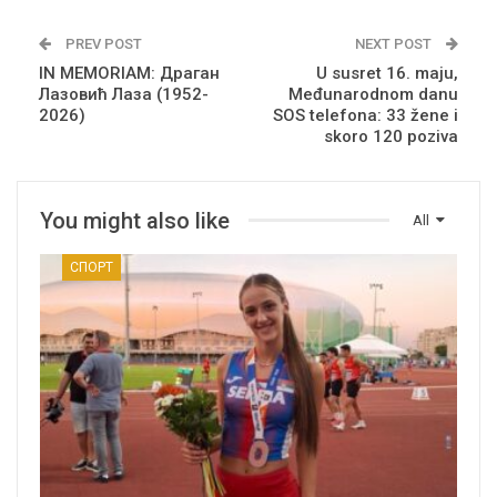
PREV POST
NEXT POST
IN MEMORIAM: Драган
U susret 16. maju,
Лазовић Лаза (1952-
Međunarodnom danu
2026)
SOS telefona: 33 žene i
skoro 120 poziva
You might also like
All
СПОРТ