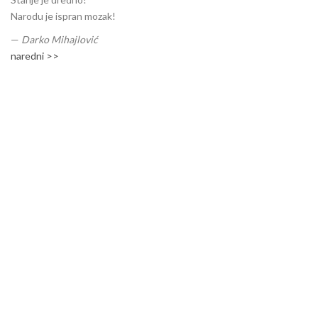
Narodu je ispran mozak!
—
Darko Mihajlović
naredni >>