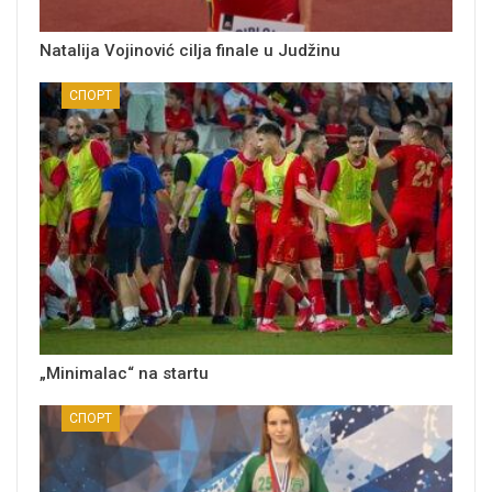
Natalija Vojinović cilja finale u Judžinu
СПОРТ
„Minimalac“ na startu
СПОРТ