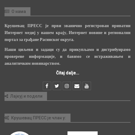
О нама
Крушевац ПРЕСС је први званично регистрован приватни
Интернет медиј у нашем крају, Интернет новине и регионални
портал за грађане Расинског округа.
Наши циљеви и задаци су да прикупљамо и дистрибуирамо
проверене информације, и бавимо се истраживањем и
аналитичким новинарством.
Čitaj dalje...
Лајкуј и подели
Крушевац ПРЕСС је члан у: